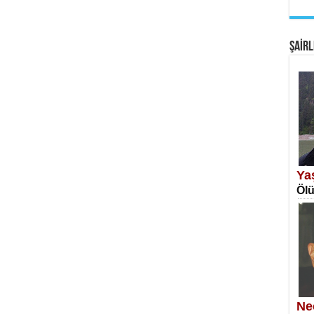
EM
Fan
ŞAİRL
SA
Erk
Ya
Ölü
NE
Öğr
Ne