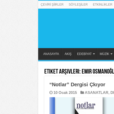
ÇEVİRİ ŞİİRLER
SÖYLEŞİLER
ETKİNLİKLER
ANASAYFA
AKIŞ
EDEBİYAT
MÜZİK
Etiket Arşivleri:
Emir Osmanoğ
“Notlar” Dergisi Çkıyor
10 Ocak 2015
ASANATLAR
,
D