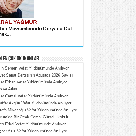
RAL YAĞMUR
bin Mevsimlerinde Deryada Gül
ak...
N EN ÇOK OKUNANLAR
h Sergen Vefat Yıldönümünde Anılıyor
iyet Sanat Dergisinin Ağustos 2026 Sayısı
t Erhan Vefat Yıldönümünde Anılıyor
HMET ÇOBAN
 ve Atlas
rdeki Put Dışardaki Maskeler...
t Cemal Vefat Yıldönümünde Anılıyor
ffer Akgün Vefat Yıldönümünde Anılıyor
afa Miyasoğlu Vefat Yıldönümünde Anılıyor
rum’da Bir Ocak Cemal Gürsel İlkokulu
o Erkal Vefat Yıldönümünde Anılıyor
ber Aziz Vefat Yıldönümünde Anılıyor