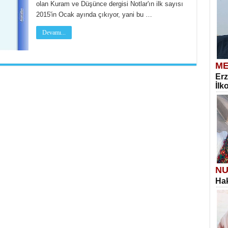
olan Kuram ve Düşünce dergisi Notlar'ın ilk sayısı
2015'in Ocak ayında çıkıyor, yani bu …
Devamı...
ME
Erz
İlk
NU
Hak