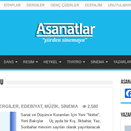
KİTAPLAR
DERGİLER
GENÇ ÇİZERLER
DİJİTAL/İM
UNUTULMAY
DANS
RESİM
HEYKEL
TİYATRO
SİNEMA
YAZARLA
lu
Asan
ERGİLER
,
EDEBİYAT
,
MÜZİK
,
SİNEMA
2,580
YAZA
Sanat ve Düşünce Kuramları İçin Yeni "Notlar",
Yeni Bakışlar Üç ayda bir Kış, İlkbahar, Yaz,
Sonbahar mevsim sayıları olarak yayınlanacak