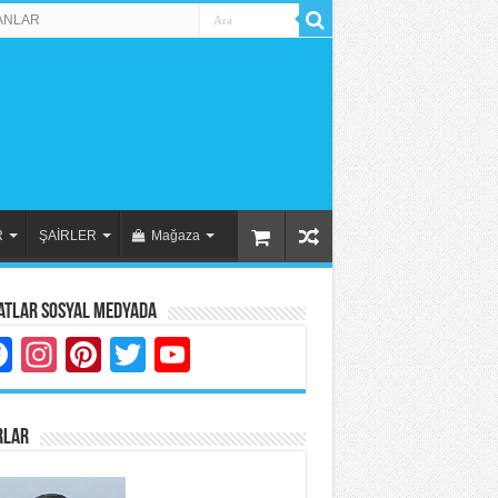
ANLAR
R
ŞAİRLER
Mağaza
atlar Sosyal Medyada
Facebook
Instagram
Pinterest
Twitter
YouTube
RLAR