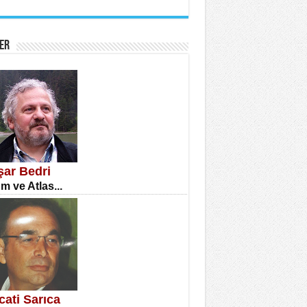
İNE CUMA
atizm Çıkmazı...
ER
TILMIŞ ÜMİT ÇETİNKAYA
enlik...
şar Bedri
m ve Atlas...
CLA DİLEK ARSLAN
etmenler Günü Mahkemesi...
cati Sarıca