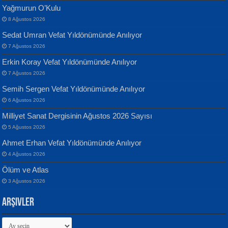
Yağmurun O’Kulu
8 Ağustos 2026
Sedat Umran Vefat Yıldönümünde Anılıyor
Banu Sancak
ATİLLA ÖZEN
7 Ağustos 2026
Defterimden İçeri...
Sultan Olmadan Önce Eyüp...
Erkin Koray Vefat Yıldönümünde Anılıyor
7 Ağustos 2026
Semih Sergen Vefat Yıldönümünde Anılıyor
6 Ağustos 2026
Milliyet Sanat Dergisinin Ağustos 2026 Sayısı
5 Ağustos 2026
İsmail Aydos
EKREM KARABABA
Ahmet Erhan Vefat Yıldönümünde Anılıyor
İnkisar...
Yaralı Şiir...
4 Ağustos 2026
Ölüm ve Atlas
3 Ağustos 2026
Arşivler
Arşivler