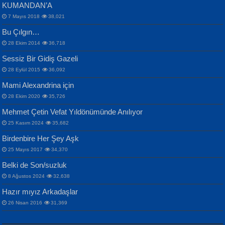
KUMANDAN’A
7 Mayıs 2018
38,021
Bu Çılgın…
ERDEM BAYAZIT
28 Ekim 2014
36,718
Sana, Bana, Vatanıma, Ülkemin
İPEK ACAR SERT
Selahattin Yıldız
Sessiz Bir Gidiş Gazeli
İnsanlarına Dair...
Gazze’nin Şecaati, Ümmetin İmtihanı...
İdrakimle Üşürken...
28 Eylül 2015
36,092
Mami Alexandrina için
28 Ekim 2020
35,726
Mehmet Çetin Vefat Yıldönümünde Anılıyor
25 Kasım 2024
35,682
Birdenbire Her Şey Aşk
NAZIM HİKMET RAN
MAHMUT GÜRBÜZ
Songül Özel
25 Mayıs 2017
34,370
Bir Cezaevinde, Tecritteki Adamın
İbrahim Olmak ve Bitirebilmek...
Mahzen...
Mektupları...
Belki de Son/suzluk
8 Ağustos 2024
32,638
Hazır mıyız Arkadaşlar
26 Nisan 2016
31,369