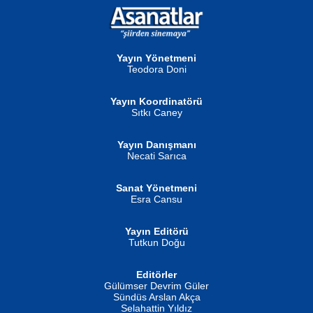
NURAN KÖSE BAYDAR
Neva Selçuk
Gün Güzeli...
Ben Deniz Değilim ki...
Yayın Yönetmeni
Teodora Doni
Yayın Koordinatörü
Sıtkı Caney
Yayın Danışmanı
MUSTAFA ORAL
Ahmet Aydın
Necati Sarıca
Şiir, Siyaseti Kaldırmıyor Tanpınar...
Helin...
Sanat Yönetmeni
Esra Cansu
Yayın Editörü
Tutkun Doğu
Editörler
İSMAİL OKUTAN
Gülümser Devrim Güler
Fatma Camcı
Erkeklerin Kahrolması Ne Demektir
Sündüs Arslan Akça
Evvel Zaman Tanrıçası...
Biliyor musunuz? ...
Selahattin Yıldız