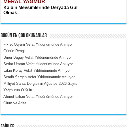
MERAL YAĞMUR
Kalbin Mevsimlerinde Deryada Gül
Olmak...
BUGÜN EN ÇOK OKUNANLAR
Fikret Otyam Vefat Yıldönümünde Anılıyor
Günün Rengi
Umur Bugay Vefat Yıldönümünde Anılıyor
MEHMET ÇOBAN
Sedat Umran Vefat Yıldönümünde Anılıyor
İçerdeki Put Dışardaki Maskeler...
Erkin Koray Vefat Yıldönümünde Anılıyor
Semih Sergen Vefat Yıldönümünde Anılıyor
Milliyet Sanat Dergisinin Ağustos 2026 Sayısı
Yağmurun O’Kulu
Ahmet Erhan Vefat Yıldönümünde Anılıyor
Ölüm ve Atlas
EMİNE CUMA
Fanatizm Çıkmazı...
ŞAİRLER