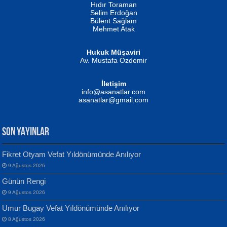
Hıdır Toraman
Selim Erdoğan
Bülent Sağlam
Mehmet Atak
Hukuk Müşaviri
Av. Mustafa Özdemir
Mustafa Oral
NUHAN NEBİ ÇAM
İletişim
Yağmur Mangası...
Kaptan...
info@asanatlar.com
asanatlar@gmail.com
SON YAYINLAR
Fikret Otyam Vefat Yıldönümünde Anılıyor
9 Ağustos 2026
Yılmaz Ekinci
MUSTAFA KELOĞLU
Günün Rengi
Geceye Söylenen...
Yarına İz Bırakmak...
9 Ağustos 2026
Umur Bugay Vefat Yıldönümünde Anılıyor
8 Ağustos 2026