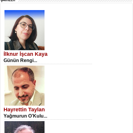
SATILMIŞ ÜMİT ÇETİNKAYA
Erkenlik...
İlknur İşcan Kaya
Günün Rengi...
NECLA DİLEK ARSLAN
Öğretmenler Günü Mahkemesi...
Hayrettin Taylan
Yağmurun O’Kulu...