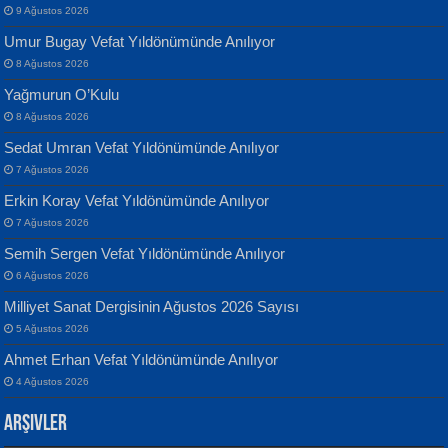
9 Ağustos 2026
Umur Bugay Vefat Yıldönümünde Anılıyor
8 Ağustos 2026
Yağmurun O’Kulu
Banu Sancak
ATİLLA ÖZEN
8 Ağustos 2026
Defterimden İçeri...
Sultan Olmadan Önce Eyüp...
Sedat Umran Vefat Yıldönümünde Anılıyor
7 Ağustos 2026
Erkin Koray Vefat Yıldönümünde Anılıyor
7 Ağustos 2026
Semih Sergen Vefat Yıldönümünde Anılıyor
6 Ağustos 2026
İsmail Aydos
EKREM KARABABA
Milliyet Sanat Dergisinin Ağustos 2026 Sayısı
İnkisar...
Yaralı Şiir...
5 Ağustos 2026
Ahmet Erhan Vefat Yıldönümünde Anılıyor
4 Ağustos 2026
Arşivler