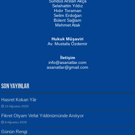
Erkeklerin Kahrolması Ne Demektir
Sündüs Arslan Akça
Evvel Zaman Tanrıçası...
Biliyor musunuz? ...
Selahattin Yıldız
Hıdır Toraman
Selim Erdoğan
Bülent Sağlam
Mehmet Atak
Hukuk Müşaviri
Av. Mustafa Özdemir
Mustafa Oral
NUHAN NEBİ ÇAM
İletişim
Yağmur Mangası...
Kaptan...
info@asanatlar.com
asanatlar@gmail.com
SON YAYINLAR
Hasret Kokan Yâr
10 Ağustos 2026
Yılmaz Ekinci
MUSTAFA KELOĞLU
Fikret Otyam Vefat Yıldönümünde Anılıyor
Geceye Söylenen...
Yarına İz Bırakmak...
9 Ağustos 2026
Günün Rengi