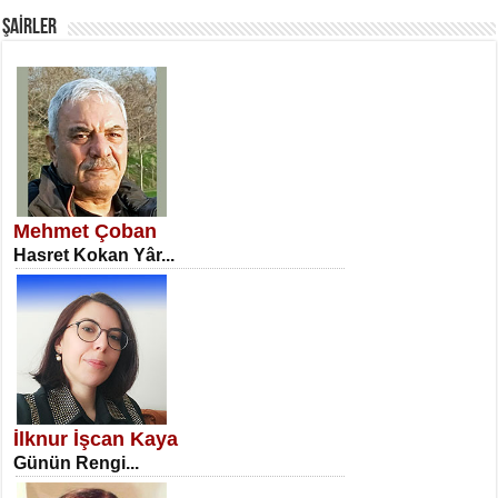
ŞAİRLER
SATILMIŞ ÜMİT ÇETİNKAYA
Erkenlik...
Mehmet Çoban
Hasret Kokan Yâr...
NECLA DİLEK ARSLAN
Öğretmenler Günü Mahkemesi...
İlknur İşcan Kaya
Günün Rengi...