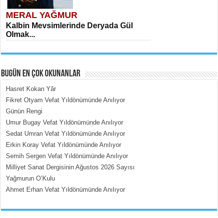
MERAL YAĞMUR
Kalbin Mevsimlerinde Deryada Gül
Olmak...
BUGÜN EN ÇOK OKUNANLAR
Hasret Kokan Yâr
Fikret Otyam Vefat Yıldönümünde Anılıyor
Günün Rengi
MEHMET ÇOBAN
Umur Bugay Vefat Yıldönümünde Anılıyor
İçerdeki Put Dışardaki Maskeler...
Sedat Umran Vefat Yıldönümünde Anılıyor
Erkin Koray Vefat Yıldönümünde Anılıyor
Semih Sergen Vefat Yıldönümünde Anılıyor
Milliyet Sanat Dergisinin Ağustos 2026 Sayısı
Yağmurun O’Kulu
Ahmet Erhan Vefat Yıldönümünde Anılıyor
EMİNE CUMA
Fanatizm Çıkmazı...