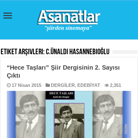
Etiket Arşivleri:
C.Ünaldı Hasannebioğlu
“Hece Taşları” Şiir Dergisinin 2. Sayısı
Çıktı
17 Nisan 2015
DERGİLER
,
EDEBİYAT
2,351