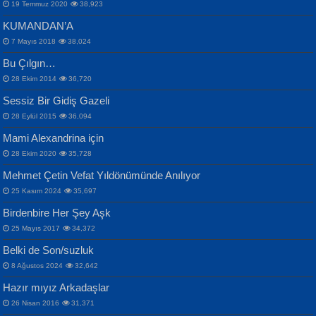
19 Temmuz 2020
38,923
KUMANDAN’A
7 Mayıs 2018
38,024
Bu Çılgın…
ERDEM BAYAZIT
28 Ekim 2014
36,720
Sana, Bana, Vatanıma, Ülkemin
İPEK ACAR SERT
Selahattin Yıldız
Sessiz Bir Gidiş Gazeli
İnsanlarına Dair...
Gazze’nin Şecaati, Ümmetin İmtihanı...
İdrakimle Üşürken...
28 Eylül 2015
36,094
Mami Alexandrina için
28 Ekim 2020
35,728
Mehmet Çetin Vefat Yıldönümünde Anılıyor
25 Kasım 2024
35,697
Birdenbire Her Şey Aşk
NAZIM HİKMET RAN
MAHMUT GÜRBÜZ
Songül Özel
25 Mayıs 2017
34,372
Bir Cezaevinde, Tecritteki Adamın
İbrahim Olmak ve Bitirebilmek...
Mahzen...
Mektupları...
Belki de Son/suzluk
8 Ağustos 2024
32,642
Hazır mıyız Arkadaşlar
26 Nisan 2016
31,371