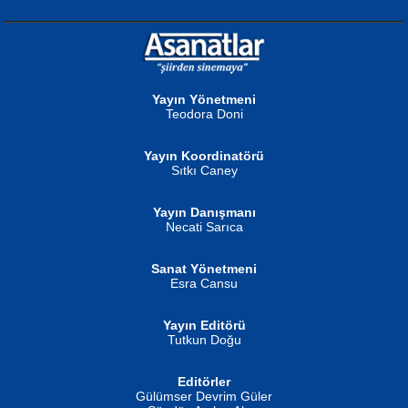
NURAN KÖSE BAYDAR
Neva Selçuk
Gün Güzeli...
Ben Deniz Değilim ki...
Yayın Yönetmeni
Teodora Doni
Yayın Koordinatörü
Sıtkı Caney
Yayın Danışmanı
MUSTAFA ORAL
Ahmet Aydın
Necati Sarıca
Şiir, Siyaseti Kaldırmıyor Tanpınar...
Helin...
Sanat Yönetmeni
Esra Cansu
Yayın Editörü
Tutkun Doğu
Editörler
İSMAİL OKUTAN
Gülümser Devrim Güler
Fatma Camcı