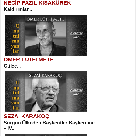
NECİP FAZIL KISAKÜREK
Kaldırımlar...
SELAHATTİN YILDIZ
İnsanın Zindanı...
Kadir Ünal
Ayağıma Dolanan Yokuş...
ÖMER LÜTFİ METE
Gülce...
MEHMET TAŞTAN
Vagon’da Bir Şairle...
Mehmet Çoban
Elmira...
SEZAİ KARAKOÇ
Sürgün Ülkeden Başkentler Başkentine
SITKI CANEY
– IV...
Oruçla Devrim ve Özgürlüğe…...
Suavi Kemal Yazgıç