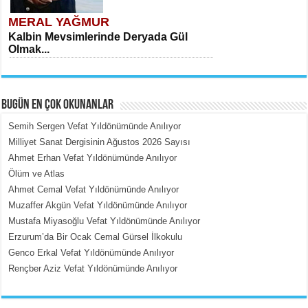
MERAL YAĞMUR
Kalbin Mevsimlerinde Deryada Gül
Olmak...
BUGÜN EN ÇOK OKUNANLAR
Semih Sergen Vefat Yıldönümünde Anılıyor
Milliyet Sanat Dergisinin Ağustos 2026 Sayısı
Ahmet Erhan Vefat Yıldönümünde Anılıyor
MEHMET ÇOBAN
Ölüm ve Atlas
İçerdeki Put Dışardaki Maskeler...
Ahmet Cemal Vefat Yıldönümünde Anılıyor
Muzaffer Akgün Vefat Yıldönümünde Anılıyor
Mustafa Miyasoğlu Vefat Yıldönümünde Anılıyor
Erzurum’da Bir Ocak Cemal Gürsel İlkokulu
Genco Erkal Vefat Yıldönümünde Anılıyor
Rençber Aziz Vefat Yıldönümünde Anılıyor
EMİNE CUMA
Fanatizm Çıkmazı...