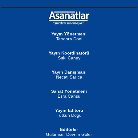
NURAN KÖSE BAYDAR
Neva Selçuk
Gün Güzeli...
Ben Deniz Değilim ki...
Yayın Yönetmeni
Teodora Doni
Yayın Koordinatörü
Sıtkı Caney
Yayın Danışmanı
MUSTAFA ORAL
Ahmet Aydın
Necati Sarıca
Şiir, Siyaseti Kaldırmıyor Tanpınar...
Helin...
Sanat Yönetmeni
Esra Cansu
Yayın Editörü
Tutkun Doğu
Editörler
İSMAİL OKUTAN
Gülümser Devrim Güler
Fatma Camcı