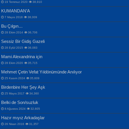
19 Temmuz 2020
38,910
KUMANDAN’A
7 Mayıs 2018
38,009
Bu Çılgın…
ERDEM BAYAZIT
28 Ekim 2014
36,706
Sana, Bana, Vatanıma, Ülkemin
İPEK ACAR SERT
Selahattin Yıldız
Sessiz Bir Gidiş Gazeli
İnsanlarına Dair...
Gazze’nin Şecaati, Ümmetin İmtihanı...
İdrakimle Üşürken...
28 Eylül 2015
36,083
Mami Alexandrina için
28 Ekim 2020
35,715
Mehmet Çetin Vefat Yıldönümünde Anılıyor
25 Kasım 2024
35,609
Birdenbire Her Şey Aşk
NAZIM HİKMET RAN
MAHMUT GÜRBÜZ
Songül Özel
25 Mayıs 2017
34,360
Bir Cezaevinde, Tecritteki Adamın
İbrahim Olmak ve Bitirebilmek...
Mahzen...
Mektupları...
Belki de Son/suzluk
8 Ağustos 2024
32,605
Hazır mıyız Arkadaşlar
26 Nisan 2016
31,357