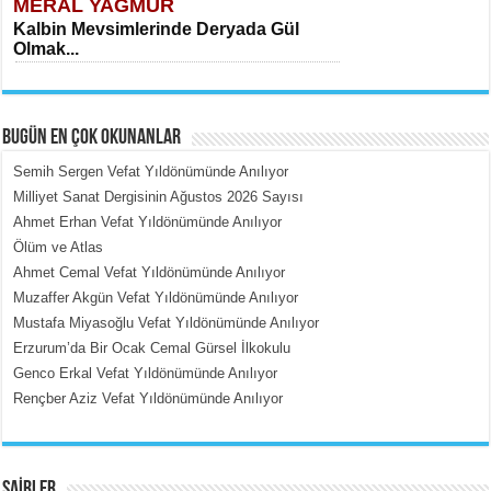
MERAL YAĞMUR
Kalbin Mevsimlerinde Deryada Gül
Olmak...
BUGÜN EN ÇOK OKUNANLAR
Semih Sergen Vefat Yıldönümünde Anılıyor
Milliyet Sanat Dergisinin Ağustos 2026 Sayısı
Ahmet Erhan Vefat Yıldönümünde Anılıyor
MEHMET ÇOBAN
Ölüm ve Atlas
İçerdeki Put Dışardaki Maskeler...
Ahmet Cemal Vefat Yıldönümünde Anılıyor
Muzaffer Akgün Vefat Yıldönümünde Anılıyor
Mustafa Miyasoğlu Vefat Yıldönümünde Anılıyor
Erzurum’da Bir Ocak Cemal Gürsel İlkokulu
Genco Erkal Vefat Yıldönümünde Anılıyor
Rençber Aziz Vefat Yıldönümünde Anılıyor
EMİNE CUMA
Fanatizm Çıkmazı...
ŞAİRLER