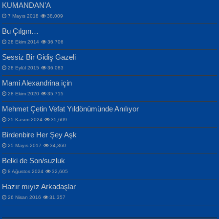
KUMANDAN’A
7 Mayıs 2018
38,009
Bu Çılgın…
ERDEM BAYAZIT
28 Ekim 2014
36,706
Sana, Bana, Vatanıma, Ülkemin
İPEK ACAR SERT
Selahattin Yıldız
Sessiz Bir Gidiş Gazeli
İnsanlarına Dair...
Gazze’nin Şecaati, Ümmetin İmtihanı...
İdrakimle Üşürken...
28 Eylül 2015
36,083
Mami Alexandrina için
28 Ekim 2020
35,715
Mehmet Çetin Vefat Yıldönümünde Anılıyor
25 Kasım 2024
35,609
Birdenbire Her Şey Aşk
NAZIM HİKMET RAN
MAHMUT GÜRBÜZ
Songül Özel
25 Mayıs 2017
34,360
Bir Cezaevinde, Tecritteki Adamın
İbrahim Olmak ve Bitirebilmek...
Mahzen...
Mektupları...
Belki de Son/suzluk
8 Ağustos 2024
32,605
Hazır mıyız Arkadaşlar
26 Nisan 2016
31,357