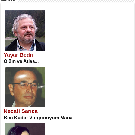
SATILMIŞ ÜMİT ÇETİNKAYA
Erkenlik...
Yaşar Bedri
Ölüm ve Atlas...
NECLA DİLEK ARSLAN
Öğretmenler Günü Mahkemesi...
Necati Sarıca
Ben Kader Vurgunuyum Maria...