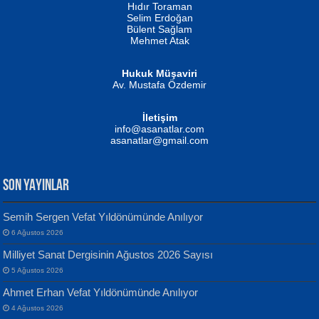
Hıdır Toraman
Selim Erdoğan
Bülent Sağlam
Mehmet Atak
Hukuk Müşaviri
Av. Mustafa Özdemir
Mustafa Oral
NUHAN NEBİ ÇAM
İletişim
Yağmur Mangası...
Kaptan...
info@asanatlar.com
asanatlar@gmail.com
SON YAYINLAR
Semih Sergen Vefat Yıldönümünde Anılıyor
6 Ağustos 2026
Yılmaz Ekinci
MUSTAFA KELOĞLU
Milliyet Sanat Dergisinin Ağustos 2026 Sayısı
Geceye Söylenen...
Yarına İz Bırakmak...
5 Ağustos 2026
Ahmet Erhan Vefat Yıldönümünde Anılıyor
4 Ağustos 2026