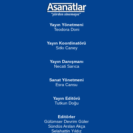
NURAN KÖSE BAYDAR
Neva Selçuk
Gün Güzeli...
Ben Deniz Değilim ki...
Yayın Yönetmeni
Teodora Doni
Yayın Koordinatörü
Sıtkı Caney
Yayın Danışmanı
MUSTAFA ORAL
Ahmet Aydın
Necati Sarıca
Şiir, Siyaseti Kaldırmıyor Tanpınar...
Helin...
Sanat Yönetmeni
Esra Cansu
Yayın Editörü
Tutkun Doğu
Editörler
İSMAİL OKUTAN
Gülümser Devrim Güler
Fatma Camcı
Erkeklerin Kahrolması Ne Demektir
Sündüs Arslan Akça
Evvel Zaman Tanrıçası...
Biliyor musunuz? ...
Selahattin Yıldız