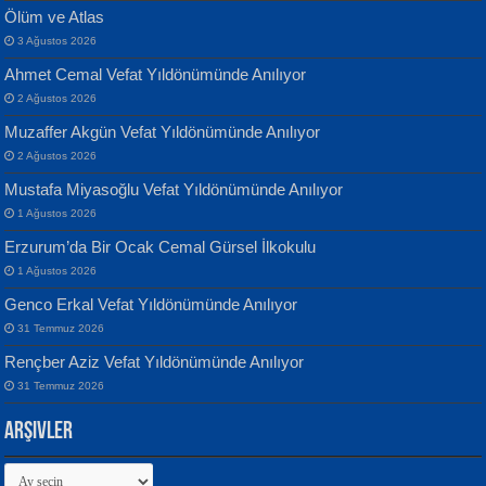
Ölüm ve Atlas
3 Ağustos 2026
Ahmet Cemal Vefat Yıldönümünde Anılıyor
Banu Sancak
ATİLLA ÖZEN
2 Ağustos 2026
Defterimden İçeri...
Sultan Olmadan Önce Eyüp...
Muzaffer Akgün Vefat Yıldönümünde Anılıyor
2 Ağustos 2026
Mustafa Miyasoğlu Vefat Yıldönümünde Anılıyor
1 Ağustos 2026
Erzurum’da Bir Ocak Cemal Gürsel İlkokulu
1 Ağustos 2026
İsmail Aydos
EKREM KARABABA
Genco Erkal Vefat Yıldönümünde Anılıyor
İnkisar...
Yaralı Şiir...
31 Temmuz 2026
Rençber Aziz Vefat Yıldönümünde Anılıyor
31 Temmuz 2026
Arşivler
Arşivler