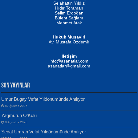
Evvel Zaman Tanrıçası...
Biliyor musunuz? ...
Selahattin Yıldız
Hıdır Toraman
Selim Erdoğan
Bülent Sağlam
Mehmet Atak
Hukuk Müşaviri
Av. Mustafa Özdemir
Mustafa Oral
NUHAN NEBİ ÇAM
İletişim
Yağmur Mangası...
Kaptan...
info@asanatlar.com
asanatlar@gmail.com
SON YAYINLAR
Umur Bugay Vefat Yıldönümünde Anılıyor
8 Ağustos 2026
Yılmaz Ekinci
MUSTAFA KELOĞLU
Yağmurun O’Kulu
Geceye Söylenen...
Yarına İz Bırakmak...
8 Ağustos 2026
Sedat Umran Vefat Yıldönümünde Anılıyor