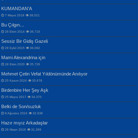
KUMANDAN’A
7 Mayıs 2018
38,021
Bu Çılgın…
ERDEM BAYAZIT
28 Ekim 2014
36,716
Sana, Bana, Vatanıma, Ülkemin
İPEK ACAR SERT
Selahattin Yıldız
Sessiz Bir Gidiş Gazeli
İnsanlarına Dair...
Gazze’nin Şecaati, Ümmetin İmtihanı...
İdrakimle Üşürken...
28 Eylül 2015
36,092
Mami Alexandrina için
28 Ekim 2020
35,726
Mehmet Çetin Vefat Yıldönümünde Anılıyor
25 Kasım 2024
35,678
Birdenbire Her Şey Aşk
NAZIM HİKMET RAN
MAHMUT GÜRBÜZ
Songül Özel
25 Mayıs 2017
34,370
Bir Cezaevinde, Tecritteki Adamın
İbrahim Olmak ve Bitirebilmek...
Mahzen...
Mektupları...
Belki de Son/suzluk
8 Ağustos 2024
32,638
Hazır mıyız Arkadaşlar
26 Nisan 2016
31,369