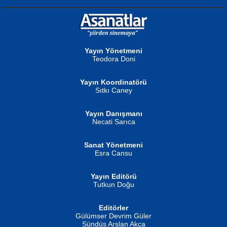
NURAN KÖSE BAYDAR
Neva Selçuk
Gün Güzeli...
Ben Deniz Değilim ki...
Yayın Yönetmeni
Teodora Doni
Yayın Koordinatörü
Sıtkı Caney
Yayın Danışmanı
MUSTAFA ORAL
Ahmet Aydın
Necati Sarıca
Şiir, Siyaseti Kaldırmıyor Tanpınar...
Helin...
Sanat Yönetmeni
Esra Cansu
Yayın Editörü
Tutkun Doğu
Editörler
İSMAİL OKUTAN
Gülümser Devrim Güler
Fatma Camcı
Erkeklerin Kahrolması Ne Demektir
Sündüs Arslan Akça