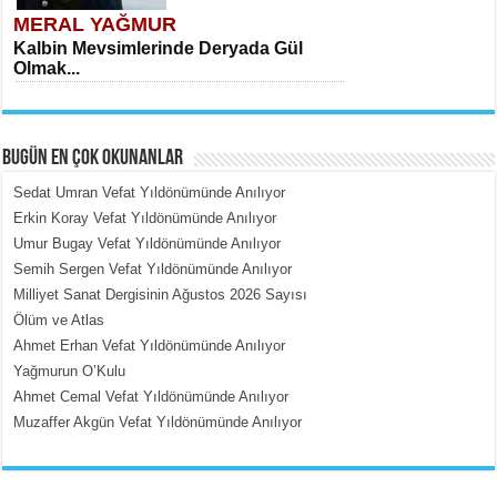
MERAL YAĞMUR
Kalbin Mevsimlerinde Deryada Gül
Olmak...
BUGÜN EN ÇOK OKUNANLAR
Sedat Umran Vefat Yıldönümünde Anılıyor
Erkin Koray Vefat Yıldönümünde Anılıyor
Umur Bugay Vefat Yıldönümünde Anılıyor
MEHMET ÇOBAN
Semih Sergen Vefat Yıldönümünde Anılıyor
İçerdeki Put Dışardaki Maskeler...
Milliyet Sanat Dergisinin Ağustos 2026 Sayısı
Ölüm ve Atlas
Ahmet Erhan Vefat Yıldönümünde Anılıyor
Yağmurun O’Kulu
Ahmet Cemal Vefat Yıldönümünde Anılıyor
Muzaffer Akgün Vefat Yıldönümünde Anılıyor
EMİNE CUMA
Fanatizm Çıkmazı...