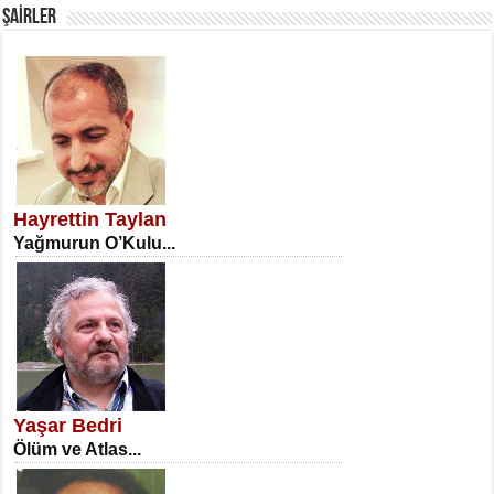
ŞAİRLER
SATILMIŞ ÜMİT ÇETİNKAYA
Erkenlik...
Hayrettin Taylan
Yağmurun O’Kulu...
NECLA DİLEK ARSLAN
Öğretmenler Günü Mahkemesi...
Yaşar Bedri
Ölüm ve Atlas...