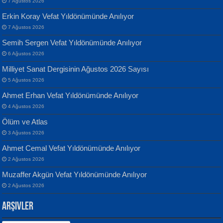
7 Ağustos 2026
Erkin Koray Vefat Yıldönümünde Anılıyor
7 Ağustos 2026
Semih Sergen Vefat Yıldönümünde Anılıyor
Banu Sancak
ATİLLA ÖZEN
6 Ağustos 2026
Defterimden İçeri...
Sultan Olmadan Önce Eyüp...
Milliyet Sanat Dergisinin Ağustos 2026 Sayısı
5 Ağustos 2026
Ahmet Erhan Vefat Yıldönümünde Anılıyor
4 Ağustos 2026
Ölüm ve Atlas
3 Ağustos 2026
İsmail Aydos
EKREM KARABABA
Ahmet Cemal Vefat Yıldönümünde Anılıyor
İnkisar...
Yaralı Şiir...
2 Ağustos 2026
Muzaffer Akgün Vefat Yıldönümünde Anılıyor
2 Ağustos 2026
Arşivler