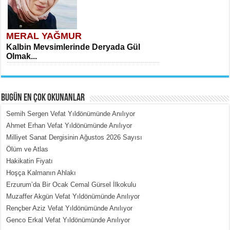
MERAL YAĞMUR
Kalbin Mevsimlerinde Deryada Gül
Olmak...
BUGÜN EN ÇOK OKUNANLAR
Semih Sergen Vefat Yıldönümünde Anılıyor
Ahmet Erhan Vefat Yıldönümünde Anılıyor
Milliyet Sanat Dergisinin Ağustos 2026 Sayısı
MEHMET ÇOBAN
Ölüm ve Atlas
İçerdeki Put Dışardaki Maskeler...
Hakikatin Fiyatı
Hoşça Kalmanın Ahlakı
Erzurum’da Bir Ocak Cemal Gürsel İlkokulu
Muzaffer Akgün Vefat Yıldönümünde Anılıyor
Rençber Aziz Vefat Yıldönümünde Anılıyor
Genco Erkal Vefat Yıldönümünde Anılıyor