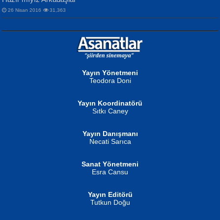
26 Nisan 2016
31,363
NURAN KÖSE BAYDAR
Neva Selçuk
Gün Güzeli...
Ben Deniz Değilim ki...
Yayın Yönetmeni
Teodora Doni
Yayın Koordinatörü
Sıtkı Caney
Yayın Danışmanı
MUSTAFA ORAL
Ahmet Aydın
Necati Sarıca
Şiir, Siyaseti Kaldırmıyor Tanpınar...
Helin...
Sanat Yönetmeni
Esra Cansu
Yayın Editörü
Tutkun Doğu