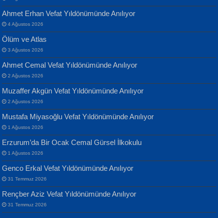
Ahmet Erhan Vefat Yıldönümünde Anılıyor
4 Ağustos 2026
Ölüm ve Atlas
3 Ağustos 2026
Ahmet Cemal Vefat Yıldönümünde Anılıyor
Banu Sancak
ATİLLA ÖZEN
2 Ağustos 2026
Defterimden İçeri...
Sultan Olmadan Önce Eyüp...
Muzaffer Akgün Vefat Yıldönümünde Anılıyor
2 Ağustos 2026
Mustafa Miyasoğlu Vefat Yıldönümünde Anılıyor
1 Ağustos 2026
Erzurum’da Bir Ocak Cemal Gürsel İlkokulu
1 Ağustos 2026
İsmail Aydos
EKREM KARABABA
Genco Erkal Vefat Yıldönümünde Anılıyor
İnkisar...
Yaralı Şiir...
31 Temmuz 2026
Rençber Aziz Vefat Yıldönümünde Anılıyor
31 Temmuz 2026