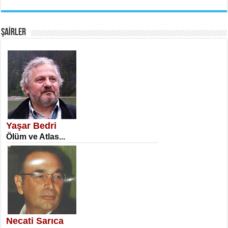
EMİNE CUMA
Fanatizm Çıkmazı...
ŞAİRLER
SATILMIŞ ÜMİT ÇETİNKAYA
Erkenlik...
Yaşar Bedri
Ölüm ve Atlas...
NECLA DİLEK ARSLAN
Öğretmenler Günü Mahkemesi...
Necati Sarıca