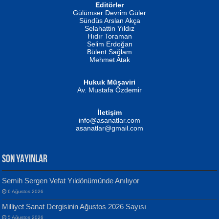
Editörler
İSMAİL OKUTAN
Gülümser Devrim Güler
Fatma Camcı
Erkeklerin Kahrolması Ne Demektir
Sündüs Arslan Akça
Evvel Zaman Tanrıçası...
Biliyor musunuz? ...
Selahattin Yıldız
Hıdır Toraman
Selim Erdoğan
Bülent Sağlam
Mehmet Atak
Hukuk Müşaviri
Av. Mustafa Özdemir
Mustafa Oral
NUHAN NEBİ ÇAM
İletişim
Yağmur Mangası...
Kaptan...
info@asanatlar.com
asanatlar@gmail.com
SON YAYINLAR
Semih Sergen Vefat Yıldönümünde Anılıyor
6 Ağustos 2026
Yılmaz Ekinci
MUSTAFA KELOĞLU
Milliyet Sanat Dergisinin Ağustos 2026 Sayısı
Geceye Söylenen...
Yarına İz Bırakmak...
5 Ağustos 2026