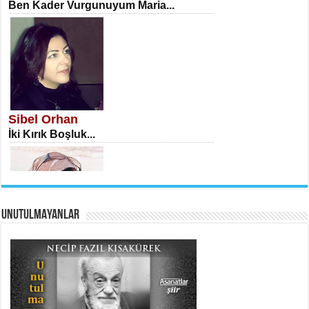
Ben Kader Vurgunuyum Maria...
İSA KARATEPE
Ekranlar Arasında Kaybolan İnsan...
Sibel Orhan
İki Kırık Boşluk...
UNUTULMAYANLAR
AHMET URFALI
Ömer Lütfi Mete’nin “Gülce” Şiirini
Tahlil Denemesi...
Meral Yağmur
Eski Bir Şiir...