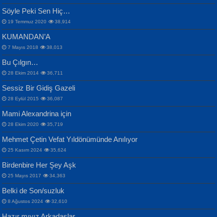
Samimiyet Nedir?...
Mescid-i Aksâ Üstüne Ay!...
Söyle Peki Sen Hiç…
19 Temmuz 2020
38,914
KUMANDAN’A
7 Mayıs 2018
38,013
Bu Çılgın…
ERDEM BAYAZIT
28 Ekim 2014
36,711
Sana, Bana, Vatanıma, Ülkemin
İPEK ACAR SERT
Selahattin Yıldız
Sessiz Bir Gidiş Gazeli
İnsanlarına Dair...
Gazze’nin Şecaati, Ümmetin İmtihanı...
İdrakimle Üşürken...
28 Eylül 2015
36,087
Mami Alexandrina için
28 Ekim 2020
35,719
Mehmet Çetin Vefat Yıldönümünde Anılıyor
25 Kasım 2024
35,624
Birdenbire Her Şey Aşk
NAZIM HİKMET RAN
MAHMUT GÜRBÜZ
Songül Özel
25 Mayıs 2017
34,363
Bir Cezaevinde, Tecritteki Adamın
İbrahim Olmak ve Bitirebilmek...
Mahzen...
Mektupları...
Belki de Son/suzluk
8 Ağustos 2024
32,610
Hazır mıyız Arkadaşlar