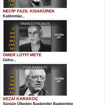
NECİP FAZIL KISAKÜREK
Kaldırımlar...
SELAHATTİN YILDIZ
İnsanın Zindanı...
Kadir Ünal
Ayağıma Dolanan Yokuş...
ÖMER LÜTFİ METE
Gülce...
MEHMET TAŞTAN
Vagon’da Bir Şairle...
Mehmet Çoban
Elmira...
SEZAİ KARAKOÇ
Sürgün Ülkeden Başkentler Başkentine
SITKI CANEY