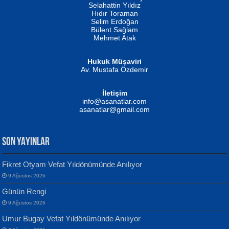
Evvel Zaman Tanrıçası...
Biliyor musunuz? ...
Selahattin Yıldız
Hıdır Toraman
Selim Erdoğan
Bülent Sağlam
Mehmet Atak
Hukuk Müşaviri
Av. Mustafa Özdemir
Mustafa Oral
NUHAN NEBİ ÇAM
İletişim
Yağmur Mangası...
Kaptan...
info@asanatlar.com
asanatlar@gmail.com
SON YAYINLAR
Fikret Otyam Vefat Yıldönümünde Anılıyor
9 Ağustos 2026
Yılmaz Ekinci
MUSTAFA KELOĞLU
Günün Rengi
Geceye Söylenen...
Yarına İz Bırakmak...
9 Ağustos 2026
Umur Bugay Vefat Yıldönümünde Anılıyor