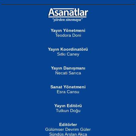
NURAN KÖSE BAYDAR
Neva Selçuk
Gün Güzeli...
Ben Deniz Değilim ki...
Yayın Yönetmeni
Teodora Doni
Yayın Koordinatörü
Sıtkı Caney
Yayın Danışmanı
MUSTAFA ORAL
Ahmet Aydın
Necati Sarıca
Şiir, Siyaseti Kaldırmıyor Tanpınar...
Helin...
Sanat Yönetmeni
Esra Cansu
Yayın Editörü
Tutkun Doğu
Editörler
İSMAİL OKUTAN
Gülümser Devrim Güler
Fatma Camcı
Erkeklerin Kahrolması Ne Demektir
Sündüs Arslan Akça