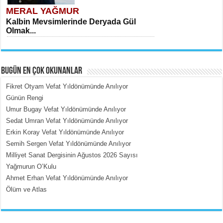
MERAL YAĞMUR
Kalbin Mevsimlerinde Deryada Gül
Olmak...
BUGÜN EN ÇOK OKUNANLAR
Fikret Otyam Vefat Yıldönümünde Anılıyor
Günün Rengi
Umur Bugay Vefat Yıldönümünde Anılıyor
MEHMET ÇOBAN
Sedat Umran Vefat Yıldönümünde Anılıyor
İçerdeki Put Dışardaki Maskeler...
Erkin Koray Vefat Yıldönümünde Anılıyor
Semih Sergen Vefat Yıldönümünde Anılıyor
Milliyet Sanat Dergisinin Ağustos 2026 Sayısı
Yağmurun O’Kulu
Ahmet Erhan Vefat Yıldönümünde Anılıyor
Ölüm ve Atlas
EMİNE CUMA
Fanatizm Çıkmazı...