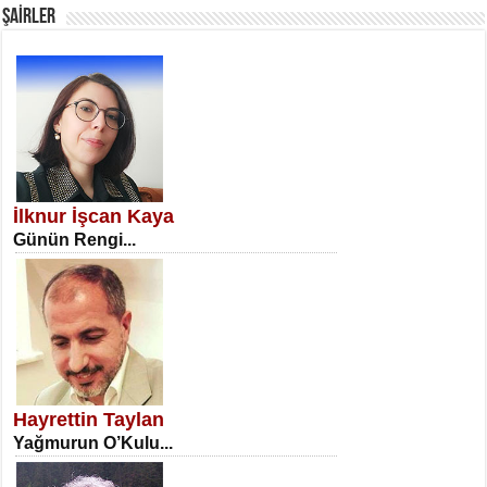
ŞAİRLER
SATILMIŞ ÜMİT ÇETİNKAYA
Erkenlik...
İlknur İşcan Kaya
Günün Rengi...
NECLA DİLEK ARSLAN
Öğretmenler Günü Mahkemesi...
Hayrettin Taylan
Yağmurun O’Kulu...