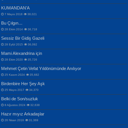
KUMANDAN’A
7 Mayıs 2018
38,021
Bu Çılgın…
ERDEM BAYAZIT
28 Ekim 2014
36,718
Sana, Bana, Vatanıma, Ülkemin
İPEK ACAR SERT
Selahattin Yıldız
Sessiz Bir Gidiş Gazeli
İnsanlarına Dair...
Gazze’nin Şecaati, Ümmetin İmtihanı...
İdrakimle Üşürken...
28 Eylül 2015
36,092
Mami Alexandrina için
28 Ekim 2020
35,726
Mehmet Çetin Vefat Yıldönümünde Anılıyor
25 Kasım 2024
35,682
Birdenbire Her Şey Aşk
NAZIM HİKMET RAN
MAHMUT GÜRBÜZ
Songül Özel
25 Mayıs 2017
34,370
Bir Cezaevinde, Tecritteki Adamın
İbrahim Olmak ve Bitirebilmek...
Mahzen...
Mektupları...
Belki de Son/suzluk
8 Ağustos 2024
32,638
Hazır mıyız Arkadaşlar
26 Nisan 2016
31,369