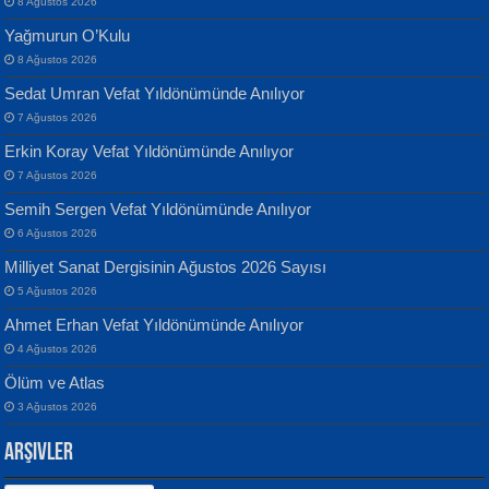
8 Ağustos 2026
Yağmurun O’Kulu
8 Ağustos 2026
Sedat Umran Vefat Yıldönümünde Anılıyor
Banu Sancak
ATİLLA ÖZEN
7 Ağustos 2026
Defterimden İçeri...
Sultan Olmadan Önce Eyüp...
Erkin Koray Vefat Yıldönümünde Anılıyor
7 Ağustos 2026
Semih Sergen Vefat Yıldönümünde Anılıyor
6 Ağustos 2026
Milliyet Sanat Dergisinin Ağustos 2026 Sayısı
5 Ağustos 2026
İsmail Aydos
EKREM KARABABA
Ahmet Erhan Vefat Yıldönümünde Anılıyor
İnkisar...
Yaralı Şiir...
4 Ağustos 2026
Ölüm ve Atlas
3 Ağustos 2026
Arşivler