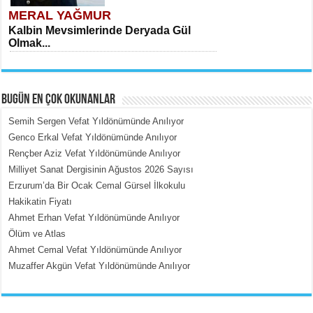
MERAL YAĞMUR
Kalbin Mevsimlerinde Deryada Gül
Olmak...
BUGÜN EN ÇOK OKUNANLAR
Semih Sergen Vefat Yıldönümünde Anılıyor
Genco Erkal Vefat Yıldönümünde Anılıyor
Rençber Aziz Vefat Yıldönümünde Anılıyor
MEHMET ÇOBAN
Milliyet Sanat Dergisinin Ağustos 2026 Sayısı
İçerdeki Put Dışardaki Maskeler...
Erzurum’da Bir Ocak Cemal Gürsel İlkokulu
Hakikatin Fiyatı
Ahmet Erhan Vefat Yıldönümünde Anılıyor
Ölüm ve Atlas
Ahmet Cemal Vefat Yıldönümünde Anılıyor
Muzaffer Akgün Vefat Yıldönümünde Anılıyor
EMİNE CUMA
Fanatizm Çıkmazı...