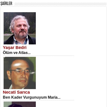
ŞAİRLER
SATILMIŞ ÜMİT ÇETİNKAYA
Erkenlik...
Yaşar Bedri
Ölüm ve Atlas...
NECLA DİLEK ARSLAN
Öğretmenler Günü Mahkemesi...
Necati Sarıca
Ben Kader Vurgunuyum Maria...