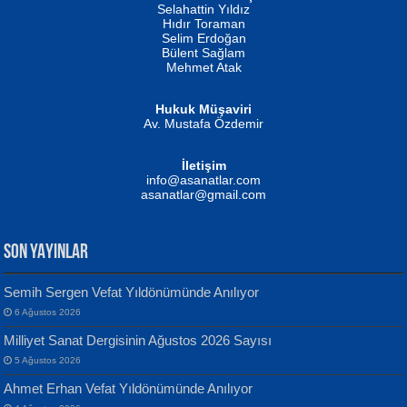
Evvel Zaman Tanrıçası...
Biliyor musunuz? ...
Selahattin Yıldız
Hıdır Toraman
Selim Erdoğan
Bülent Sağlam
Mehmet Atak
Hukuk Müşaviri
Av. Mustafa Özdemir
Mustafa Oral
NUHAN NEBİ ÇAM
İletişim
Yağmur Mangası...
Kaptan...
info@asanatlar.com
asanatlar@gmail.com
SON YAYINLAR
Semih Sergen Vefat Yıldönümünde Anılıyor
6 Ağustos 2026
Yılmaz Ekinci
MUSTAFA KELOĞLU
Milliyet Sanat Dergisinin Ağustos 2026 Sayısı
Geceye Söylenen...
Yarına İz Bırakmak...
5 Ağustos 2026
Ahmet Erhan Vefat Yıldönümünde Anılıyor