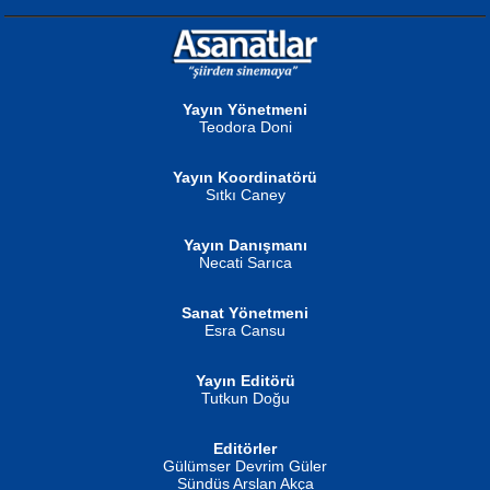
NURAN KÖSE BAYDAR
Neva Selçuk
Gün Güzeli...
Ben Deniz Değilim ki...
Yayın Yönetmeni
Teodora Doni
Yayın Koordinatörü
Sıtkı Caney
Yayın Danışmanı
MUSTAFA ORAL
Ahmet Aydın
Necati Sarıca
Şiir, Siyaseti Kaldırmıyor Tanpınar...
Helin...
Sanat Yönetmeni
Esra Cansu
Yayın Editörü
Tutkun Doğu
Editörler
İSMAİL OKUTAN
Gülümser Devrim Güler
Fatma Camcı
Erkeklerin Kahrolması Ne Demektir
Sündüs Arslan Akça