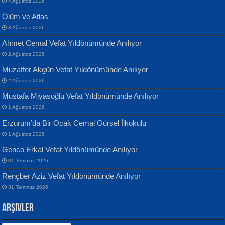
4 Ağustos 2026
Ölüm ve Atlas
3 Ağustos 2026
Ahmet Cemal Vefat Yıldönümünde Anılıyor
Banu Sancak
ATİLLA ÖZEN
2 Ağustos 2026
Defterimden İçeri...
Sultan Olmadan Önce Eyüp...
Muzaffer Akgün Vefat Yıldönümünde Anılıyor
2 Ağustos 2026
Mustafa Miyasoğlu Vefat Yıldönümünde Anılıyor
1 Ağustos 2026
Erzurum’da Bir Ocak Cemal Gürsel İlkokulu
1 Ağustos 2026
İsmail Aydos
EKREM KARABABA
Genco Erkal Vefat Yıldönümünde Anılıyor
İnkisar...
Yaralı Şiir...
31 Temmuz 2026
Rençber Aziz Vefat Yıldönümünde Anılıyor
31 Temmuz 2026
Arşivler