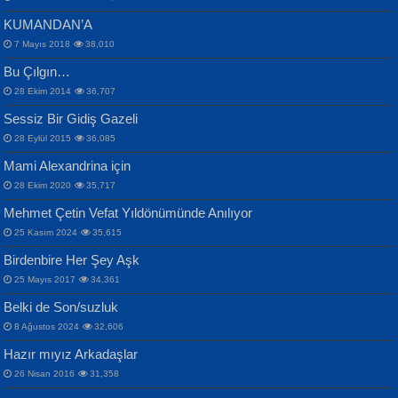
KUMANDAN’A
7 Mayıs 2018
38,010
Bu Çılgın…
ERDEM BAYAZIT
28 Ekim 2014
36,707
Sana, Bana, Vatanıma, Ülkemin
İPEK ACAR SERT
Selahattin Yıldız
Sessiz Bir Gidiş Gazeli
İnsanlarına Dair...
Gazze’nin Şecaati, Ümmetin İmtihanı...
İdrakimle Üşürken...
28 Eylül 2015
36,085
Mami Alexandrina için
28 Ekim 2020
35,717
Mehmet Çetin Vefat Yıldönümünde Anılıyor
25 Kasım 2024
35,615
Birdenbire Her Şey Aşk
NAZIM HİKMET RAN
MAHMUT GÜRBÜZ
Songül Özel
25 Mayıs 2017
34,361
Bir Cezaevinde, Tecritteki Adamın
İbrahim Olmak ve Bitirebilmek...
Mahzen...
Mektupları...
Belki de Son/suzluk
8 Ağustos 2024
32,606
Hazır mıyız Arkadaşlar
26 Nisan 2016
31,358