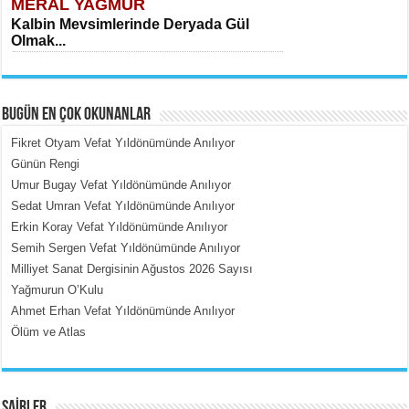
MERAL YAĞMUR
Kalbin Mevsimlerinde Deryada Gül
Olmak...
BUGÜN EN ÇOK OKUNANLAR
Fikret Otyam Vefat Yıldönümünde Anılıyor
Günün Rengi
Umur Bugay Vefat Yıldönümünde Anılıyor
MEHMET ÇOBAN
Sedat Umran Vefat Yıldönümünde Anılıyor
İçerdeki Put Dışardaki Maskeler...
Erkin Koray Vefat Yıldönümünde Anılıyor
Semih Sergen Vefat Yıldönümünde Anılıyor
Milliyet Sanat Dergisinin Ağustos 2026 Sayısı
Yağmurun O’Kulu
Ahmet Erhan Vefat Yıldönümünde Anılıyor
Ölüm ve Atlas
EMİNE CUMA
Fanatizm Çıkmazı...
ŞAİRLER