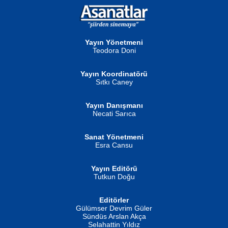
NURAN KÖSE BAYDAR
Neva Selçuk
Gün Güzeli...
Ben Deniz Değilim ki...
Yayın Yönetmeni
Teodora Doni
Yayın Koordinatörü
Sıtkı Caney
Yayın Danışmanı
MUSTAFA ORAL
Ahmet Aydın
Necati Sarıca
Şiir, Siyaseti Kaldırmıyor Tanpınar...
Helin...
Sanat Yönetmeni
Esra Cansu
Yayın Editörü
Tutkun Doğu
Editörler
İSMAİL OKUTAN
Gülümser Devrim Güler
Fatma Camcı
Erkeklerin Kahrolması Ne Demektir
Sündüs Arslan Akça
Evvel Zaman Tanrıçası...
Biliyor musunuz? ...
Selahattin Yıldız