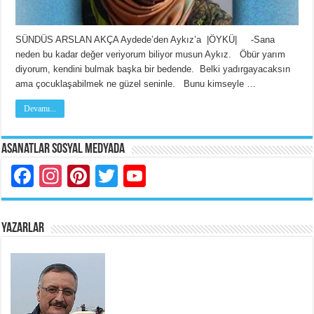
SÜNDÜS ARSLAN AKÇA Aydede’den Aykız’a |ÖYKÜ| -Sana
neden bu kadar değer veriyorum biliyor musun Aykız. Öbür yarım
diyorum, kendini bulmak başka bir bedende. Belki yadırgayacaksın
ama çocuklaşabilmek ne güzel seninle. Bunu kimseyle …
Devamı...
Asanatlar Sosyal Medyada
Facebook
Instagram
Pinterest
Twitter
YouTube
YAZARLAR