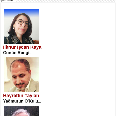
SATILMIŞ ÜMİT ÇETİNKAYA
Erkenlik...
İlknur İşcan Kaya
Günün Rengi...
NECLA DİLEK ARSLAN
Öğretmenler Günü Mahkemesi...
Hayrettin Taylan
Yağmurun O’Kulu...