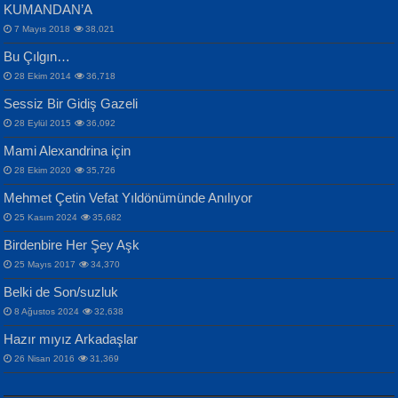
KUMANDAN’A
7 Mayıs 2018
38,021
Bu Çılgın…
ERDEM BAYAZIT
28 Ekim 2014
36,718
Sana, Bana, Vatanıma, Ülkemin
İPEK ACAR SERT
Selahattin Yıldız
Sessiz Bir Gidiş Gazeli
İnsanlarına Dair...
Gazze’nin Şecaati, Ümmetin İmtihanı...
İdrakimle Üşürken...
28 Eylül 2015
36,092
Mami Alexandrina için
28 Ekim 2020
35,726
Mehmet Çetin Vefat Yıldönümünde Anılıyor
25 Kasım 2024
35,682
Birdenbire Her Şey Aşk
NAZIM HİKMET RAN
MAHMUT GÜRBÜZ
Songül Özel
25 Mayıs 2017
34,370
Bir Cezaevinde, Tecritteki Adamın
İbrahim Olmak ve Bitirebilmek...
Mahzen...
Mektupları...
Belki de Son/suzluk
8 Ağustos 2024
32,638
Hazır mıyız Arkadaşlar
26 Nisan 2016
31,369