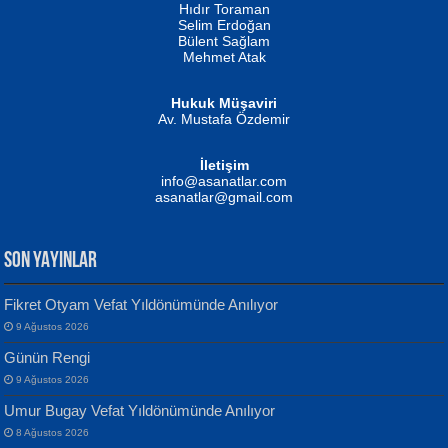
Hıdır Toraman
Selim Erdoğan
Bülent Sağlam
Mehmet Atak
Hukuk Müşaviri
Av. Mustafa Özdemir
Mustafa Oral
NUHAN NEBİ ÇAM
İletişim
Yağmur Mangası...
Kaptan...
info@asanatlar.com
asanatlar@gmail.com
SON YAYINLAR
Fikret Otyam Vefat Yıldönümünde Anılıyor
9 Ağustos 2026
Yılmaz Ekinci
MUSTAFA KELOĞLU
Günün Rengi
Geceye Söylenen...
Yarına İz Bırakmak...
9 Ağustos 2026
Umur Bugay Vefat Yıldönümünde Anılıyor
8 Ağustos 2026