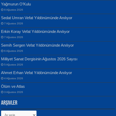
Yağmurun O’Kulu
8 Ağustos 2026
Sedat Umran Vefat Yıldönümünde Anılıyor
Banu Sancak
ATİLLA ÖZEN
7 Ağustos 2026
Defterimden İçeri...
Sultan Olmadan Önce Eyüp...
Erkin Koray Vefat Yıldönümünde Anılıyor
7 Ağustos 2026
Semih Sergen Vefat Yıldönümünde Anılıyor
6 Ağustos 2026
Milliyet Sanat Dergisinin Ağustos 2026 Sayısı
5 Ağustos 2026
İsmail Aydos
EKREM KARABABA
Ahmet Erhan Vefat Yıldönümünde Anılıyor
İnkisar...
Yaralı Şiir...
4 Ağustos 2026
Ölüm ve Atlas
3 Ağustos 2026
Arşivler
Arşivler