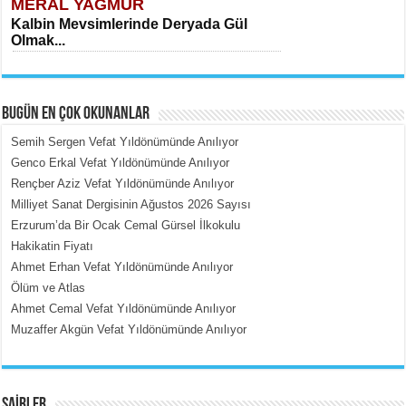
MERAL YAĞMUR
Kalbin Mevsimlerinde Deryada Gül
Olmak...
BUGÜN EN ÇOK OKUNANLAR
Semih Sergen Vefat Yıldönümünde Anılıyor
Genco Erkal Vefat Yıldönümünde Anılıyor
Rençber Aziz Vefat Yıldönümünde Anılıyor
MEHMET ÇOBAN
Milliyet Sanat Dergisinin Ağustos 2026 Sayısı
İçerdeki Put Dışardaki Maskeler...
Erzurum’da Bir Ocak Cemal Gürsel İlkokulu
Hakikatin Fiyatı
Ahmet Erhan Vefat Yıldönümünde Anılıyor
Ölüm ve Atlas
Ahmet Cemal Vefat Yıldönümünde Anılıyor
Muzaffer Akgün Vefat Yıldönümünde Anılıyor
EMİNE CUMA
Fanatizm Çıkmazı...
ŞAİRLER