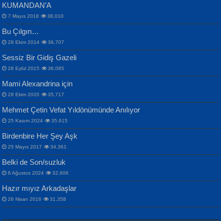
KUMANDAN’A
7 Mayıs 2018
38,010
Bu Çılgın…
ERDEM BAYAZIT
28 Ekim 2014
36,707
Sana, Bana, Vatanıma, Ülkemin
İPEK ACAR SERT
Selahattin Yıldız
Sessiz Bir Gidiş Gazeli
İnsanlarına Dair...
Gazze’nin Şecaati, Ümmetin İmtihanı...
İdrakimle Üşürken...
28 Eylül 2015
36,085
Mami Alexandrina için
28 Ekim 2020
35,717
Mehmet Çetin Vefat Yıldönümünde Anılıyor
25 Kasım 2024
35,615
Birdenbire Her Şey Aşk
NAZIM HİKMET RAN
MAHMUT GÜRBÜZ
Songül Özel
25 Mayıs 2017
34,361
Bir Cezaevinde, Tecritteki Adamın
İbrahim Olmak ve Bitirebilmek...
Mahzen...
Mektupları...
Belki de Son/suzluk
8 Ağustos 2024
32,606
Hazır mıyız Arkadaşlar
26 Nisan 2016
31,358