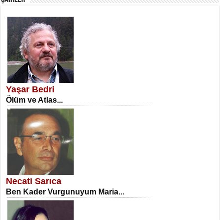
SATILMIŞ ÜMİT ÇETİNKAYA
Erkenlik...
Yaşar Bedri
Ölüm ve Atlas...
NECLA DİLEK ARSLAN
Öğretmenler Günü Mahkemesi...
Necati Sarıca
Ben Kader Vurgunuyum Maria...