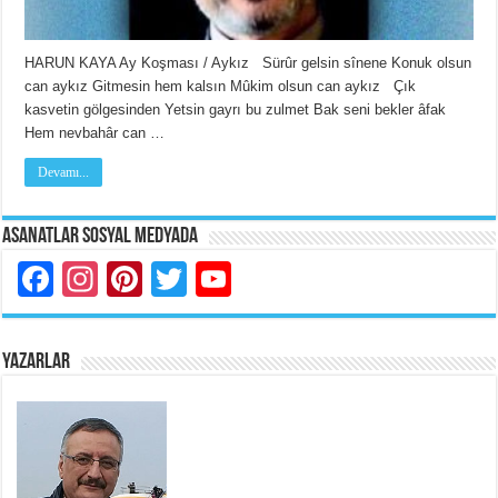
HARUN KAYA Ay Koşması / Aykız Sürûr gelsin sînene Konuk olsun
can aykız Gitmesin hem kalsın Mûkim olsun can aykız Çık
kasvetin gölgesinden Yetsin gayrı bu zulmet Bak seni bekler âfak
Hem nevbahâr can …
Devamı...
Asanatlar Sosyal Medyada
Facebook
Instagram
Pinterest
Twitter
YouTube
YAZARLAR