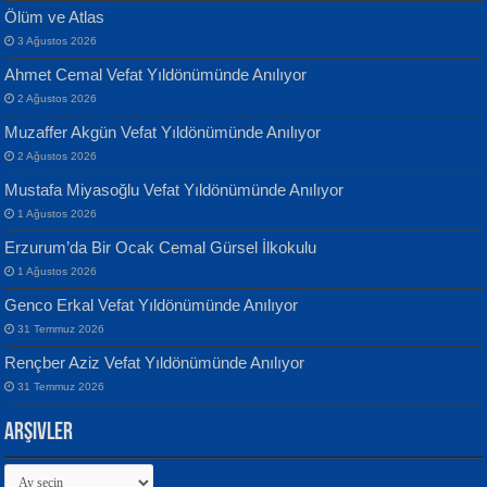
Ölüm ve Atlas
3 Ağustos 2026
Ahmet Cemal Vefat Yıldönümünde Anılıyor
Banu Sancak
ATİLLA ÖZEN
2 Ağustos 2026
Defterimden İçeri...
Sultan Olmadan Önce Eyüp...
Muzaffer Akgün Vefat Yıldönümünde Anılıyor
2 Ağustos 2026
Mustafa Miyasoğlu Vefat Yıldönümünde Anılıyor
1 Ağustos 2026
Erzurum’da Bir Ocak Cemal Gürsel İlkokulu
1 Ağustos 2026
İsmail Aydos
EKREM KARABABA
Genco Erkal Vefat Yıldönümünde Anılıyor
İnkisar...
Yaralı Şiir...
31 Temmuz 2026
Rençber Aziz Vefat Yıldönümünde Anılıyor
31 Temmuz 2026
Arşivler
Arşivler