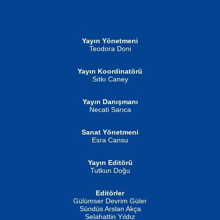
NURAN KÖSE BAYDAR
Neva Selçuk
Gün Güzeli...
Ben Deniz Değilim ki...
Yayın Yönetmeni
Teodora Doni
Yayın Koordinatörü
Sıtkı Caney
Yayın Danışmanı
MUSTAFA ORAL
Ahmet Aydın
Necati Sarıca
Şiir, Siyaseti Kaldırmıyor Tanpınar...
Helin...
Sanat Yönetmeni
Esra Cansu
Yayın Editörü
Tutkun Doğu
Editörler
İSMAİL OKUTAN
Gülümser Devrim Güler
Fatma Camcı
Erkeklerin Kahrolması Ne Demektir
Sündüs Arslan Akça
Evvel Zaman Tanrıçası...
Biliyor musunuz? ...
Selahattin Yıldız