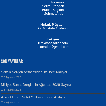
Hıdır Toraman
Selim Erdoğan
Bülent Sağlam
Mehmet Atak
Hukuk Müşaviri
Av. Mustafa Özdemir
Mustafa Oral
NUHAN NEBİ ÇAM
İletişim
Yağmur Mangası...
Kaptan...
info@asanatlar.com
asanatlar@gmail.com
SON YAYINLAR
Semih Sergen Vefat Yıldönümünde Anılıyor
6 Ağustos 2026
Yılmaz Ekinci
MUSTAFA KELOĞLU
Milliyet Sanat Dergisinin Ağustos 2026 Sayısı
Geceye Söylenen...
Yarına İz Bırakmak...
5 Ağustos 2026
Ahmet Erhan Vefat Yıldönümünde Anılıyor
4 Ağustos 2026