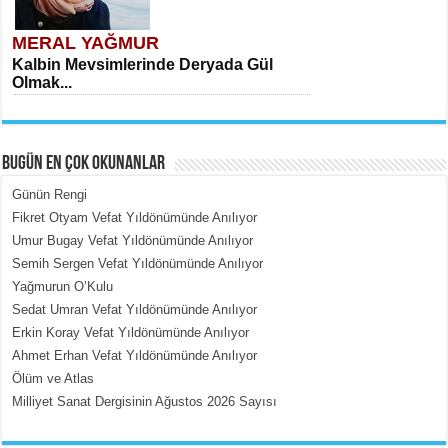
MERAL YAĞMUR
Kalbin Mevsimlerinde Deryada Gül
Olmak...
BUGÜN EN ÇOK OKUNANLAR
Günün Rengi
Fikret Otyam Vefat Yıldönümünde Anılıyor
Umur Bugay Vefat Yıldönümünde Anılıyor
MEHMET ÇOBAN
Semih Sergen Vefat Yıldönümünde Anılıyor
İçerdeki Put Dışardaki Maskeler...
Yağmurun O’Kulu
Sedat Umran Vefat Yıldönümünde Anılıyor
Erkin Koray Vefat Yıldönümünde Anılıyor
Ahmet Erhan Vefat Yıldönümünde Anılıyor
Ölüm ve Atlas
Milliyet Sanat Dergisinin Ağustos 2026 Sayısı
EMİNE CUMA