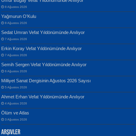
Umur Bugay Vefat Yıldönümünde Anılıyor
8 Ağustos 2026
Yağmurun O’Kulu
8 Ağustos 2026
Sedat Umran Vefat Yıldönümünde Anılıyor
Banu Sancak
ATİLLA ÖZEN
7 Ağustos 2026
Defterimden İçeri...
Sultan Olmadan Önce Eyüp...
Erkin Koray Vefat Yıldönümünde Anılıyor
7 Ağustos 2026
Semih Sergen Vefat Yıldönümünde Anılıyor
6 Ağustos 2026
Milliyet Sanat Dergisinin Ağustos 2026 Sayısı
5 Ağustos 2026
İsmail Aydos
EKREM KARABABA
Ahmet Erhan Vefat Yıldönümünde Anılıyor
İnkisar...
Yaralı Şiir...
4 Ağustos 2026
Ölüm ve Atlas
3 Ağustos 2026
Arşivler