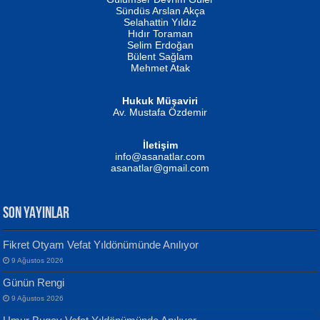
Fatma Camcı
Erkeklerin Kahrolması Ne Demektir
Sündüs Arslan Akça
Evvel Zaman Tanrıçası...
Biliyor musunuz? ...
Selahattin Yıldız
Hıdır Toraman
Selim Erdoğan
Bülent Sağlam
Mehmet Atak
Hukuk Müşaviri
Av. Mustafa Özdemir
Mustafa Oral
NUHAN NEBİ ÇAM
İletişim
Yağmur Mangası...
Kaptan...
info@asanatlar.com
asanatlar@gmail.com
SON YAYINLAR
Fikret Otyam Vefat Yıldönümünde Anılıyor
9 Ağustos 2026
Yılmaz Ekinci
MUSTAFA KELOĞLU
Günün Rengi
Geceye Söylenen...
Yarına İz Bırakmak...
9 Ağustos 2026