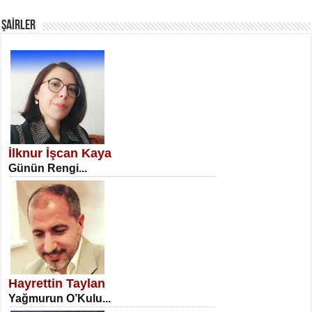
Fanatizm Çıkmazı...
ŞAİRLER
SATILMIŞ ÜMİT ÇETİNKAYA
Erkenlik...
İlknur İşcan Kaya
Günün Rengi...
NECLA DİLEK ARSLAN
Öğretmenler Günü Mahkemesi...
Hayrettin Taylan
Yağmurun O’Kulu...