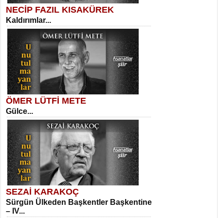
NECİP FAZIL KISAKÜREK
Kaldırımlar...
SELAHATTİN YILDIZ
İnsanın Zindanı...
Sibel Orhan
İki Kırık Boşluk...
ÖMER LÜTFİ METE
Gülce...
MEHMET TAŞTAN
Vagon’da Bir Şairle...
Meral Yağmur
Eski Bir Şiir...
SEZAİ KARAKOÇ
Sürgün Ülkeden Başkentler Başkentine
SITKI CANEY
– IV...
Oruçla Devrim ve Özgürlüğe…...
Kadir Ünal