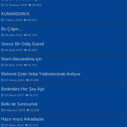
19 Temmuz 2020
38,922
KUMANDAN’A
7 Mayıs 2018
38,023
Bu Çılgın…
ERDEM BAYAZIT
28 Ekim 2014
36,719
Sana, Bana, Vatanıma, Ülkemin
İPEK ACAR SERT
Selahattin Yıldız
Sessiz Bir Gidiş Gazeli
İnsanlarına Dair...
Gazze’nin Şecaati, Ümmetin İmtihanı...
İdrakimle Üşürken...
28 Eylül 2015
36,093
Mami Alexandrina için
28 Ekim 2020
35,727
Mehmet Çetin Vefat Yıldönümünde Anılıyor
25 Kasım 2024
35,689
Birdenbire Her Şey Aşk
NAZIM HİKMET RAN
MAHMUT GÜRBÜZ
Songül Özel
25 Mayıs 2017
34,371
Bir Cezaevinde, Tecritteki Adamın
İbrahim Olmak ve Bitirebilmek...
Mahzen...
Mektupları...
Belki de Son/suzluk
8 Ağustos 2024
32,639
Hazır mıyız Arkadaşlar
26 Nisan 2016
31,370