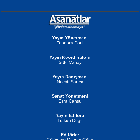
NURAN KÖSE BAYDAR
Neva Selçuk
Gün Güzeli...
Ben Deniz Değilim ki...
Yayın Yönetmeni
Teodora Doni
Yayın Koordinatörü
Sıtkı Caney
Yayın Danışmanı
MUSTAFA ORAL
Ahmet Aydın
Necati Sarıca
Şiir, Siyaseti Kaldırmıyor Tanpınar...
Helin...
Sanat Yönetmeni
Esra Cansu
Yayın Editörü
Tutkun Doğu
Editörler
İSMAİL OKUTAN
Gülümser Devrim Güler