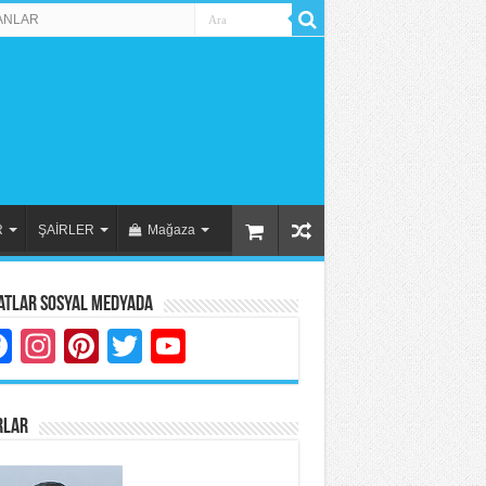
ANLAR
R
ŞAİRLER
Mağaza
atlar Sosyal Medyada
Facebook
Instagram
Pinterest
Twitter
YouTube
RLAR