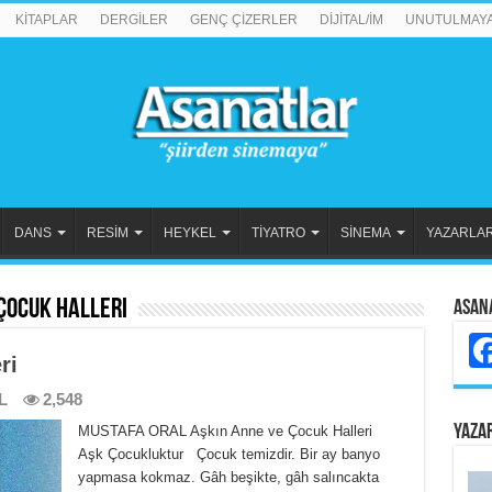
KİTAPLAR
DERGİLER
GENÇ ÇİZERLER
DİJİTAL/İM
UNUTULMAY
DANS
RESİM
HEYKEL
TİYATRO
SİNEMA
YAZARLA
Çocuk Halleri
Asan
ri
L
2,548
YAZA
MUSTAFA ORAL Aşkın Anne ve Çocuk Halleri
Aşk Çocukluktur Çocuk temizdir. Bir ay banyo
yapmasa kokmaz. Gâh beşikte, gâh salıncakta