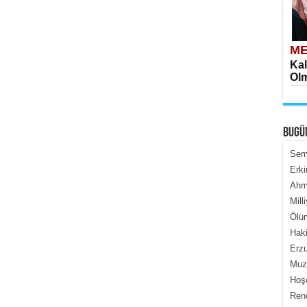
ME
Kal
Olm
BUGÜ
Semi
Erki
Ahme
ME
Mill
İçe
Ölüm
Haki
Erzu
Muza
Hoş
Renç