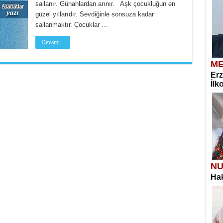
sallanır. Günahlardan arınır. Aşk çocukluğun en
güzel yıllarıdır. Sevdiğinle sonsuza kadar
sallanmaktır. Çocuklar …
Devamı...
ME
Erz
İlk
NU
Hak