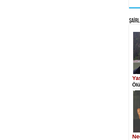
EM
Fan
ŞAİRL
SA
Erk
Ya
Ölü
NE
Öğr
Ne