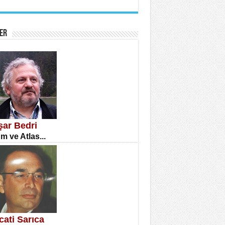
İNE CUMA
atizm Çıkmazı...
ER
TILMIŞ ÜMİT ÇETİNKAYA
enlik...
şar Bedri
m ve Atlas...
CLA DİLEK ARSLAN
etmenler Günü Mahkemesi...
cati Sarıca