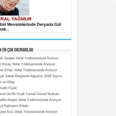
RAL YAĞMUR
bin Mevsimlerinde Deryada Gül
ak...
N EN ÇOK OKUNANLAR
h Sergen Vefat Yıldönümünde Anılıyor
n Koray Vefat Yıldönümünde Anılıyor
t Erhan Vefat Yıldönümünde Anılıyor
HMET ÇOBAN
iyet Sanat Dergisinin Ağustos 2026 Sayısı
rdeki Put Dışardaki Maskeler...
 ve Atlas
katin Fiyatı
rum’da Bir Ocak Cemal Gürsel İlkokulu
ffer Akgün Vefat Yıldönümünde Anılıyor
ça Kalmanın Ahlakı
ber Aziz Vefat Yıldönümünde Anılıyor