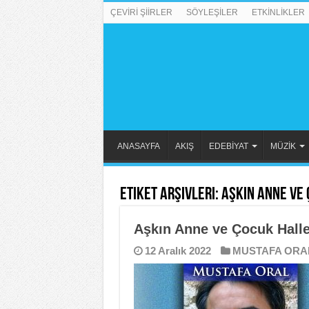
ÇEVİRİ ŞİİRLER
SÖYLEŞİLER
ETKİNLİKLER
ANASAYFA
AKIŞ
EDEBİYAT
MÜZİK
Etiket Arşivleri:
Aşkın Anne ve 
Aşkın Anne ve Çocuk Halle
12 Aralık 2022
MUSTAFA ORA