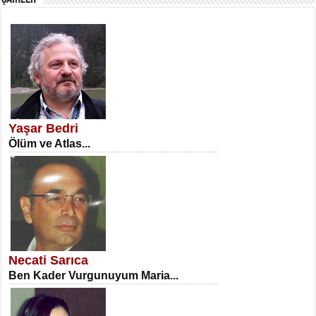
SATILMIŞ ÜMİT ÇETİNKAYA
Erkenlik...
Yaşar Bedri
Ölüm ve Atlas...
NECLA DİLEK ARSLAN
Öğretmenler Günü Mahkemesi...
Necati Sarıca
Ben Kader Vurgunuyum Maria...