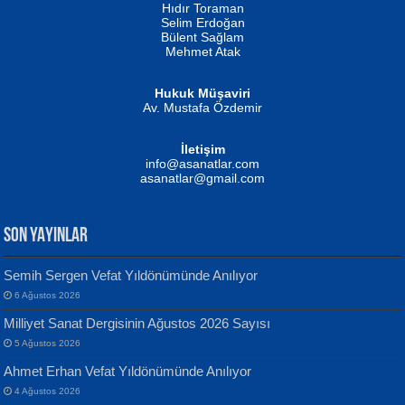
Hıdır Toraman
Selim Erdoğan
Bülent Sağlam
Mehmet Atak
Hukuk Müşaviri
Av. Mustafa Özdemir
Mustafa Oral
NUHAN NEBİ ÇAM
İletişim
Yağmur Mangası...
Kaptan...
info@asanatlar.com
asanatlar@gmail.com
SON YAYINLAR
Semih Sergen Vefat Yıldönümünde Anılıyor
6 Ağustos 2026
Yılmaz Ekinci
MUSTAFA KELOĞLU
Milliyet Sanat Dergisinin Ağustos 2026 Sayısı
Geceye Söylenen...
Yarına İz Bırakmak...
5 Ağustos 2026
Ahmet Erhan Vefat Yıldönümünde Anılıyor
4 Ağustos 2026