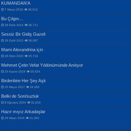
KUMANDAN’A
7 Mayıs 2018
38,013
Bu Çılgın…
ERDEM BAYAZIT
28 Ekim 2014
36,711
Sana, Bana, Vatanıma, Ülkemin
İPEK ACAR SERT
Selahattin Yıldız
Sessiz Bir Gidiş Gazeli
İnsanlarına Dair...
Gazze’nin Şecaati, Ümmetin İmtihanı...
İdrakimle Üşürken...
28 Eylül 2015
36,087
Mami Alexandrina için
28 Ekim 2020
35,719
Mehmet Çetin Vefat Yıldönümünde Anılıyor
25 Kasım 2024
35,624
Birdenbire Her Şey Aşk
NAZIM HİKMET RAN
MAHMUT GÜRBÜZ
Songül Özel
25 Mayıs 2017
34,363
Bir Cezaevinde, Tecritteki Adamın
İbrahim Olmak ve Bitirebilmek...
Mahzen...
Mektupları...
Belki de Son/suzluk
8 Ağustos 2024
32,610
Hazır mıyız Arkadaşlar
26 Nisan 2016
31,363