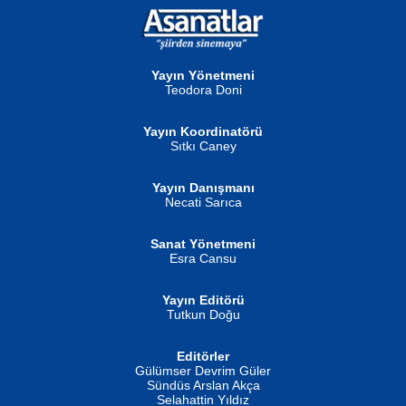
NURAN KÖSE BAYDAR
Neva Selçuk
Gün Güzeli...
Ben Deniz Değilim ki...
Yayın Yönetmeni
Teodora Doni
Yayın Koordinatörü
Sıtkı Caney
Yayın Danışmanı
MUSTAFA ORAL
Ahmet Aydın
Necati Sarıca
Şiir, Siyaseti Kaldırmıyor Tanpınar...
Helin...
Sanat Yönetmeni
Esra Cansu
Yayın Editörü
Tutkun Doğu
Editörler
İSMAİL OKUTAN
Gülümser Devrim Güler
Fatma Camcı
Erkeklerin Kahrolması Ne Demektir
Sündüs Arslan Akça
Evvel Zaman Tanrıçası...
Biliyor musunuz? ...
Selahattin Yıldız