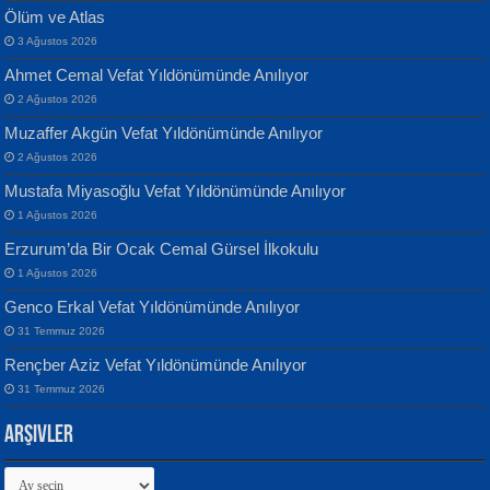
Ölüm ve Atlas
3 Ağustos 2026
Ahmet Cemal Vefat Yıldönümünde Anılıyor
Banu Sancak
ATİLLA ÖZEN
2 Ağustos 2026
Defterimden İçeri...
Sultan Olmadan Önce Eyüp...
Muzaffer Akgün Vefat Yıldönümünde Anılıyor
2 Ağustos 2026
Mustafa Miyasoğlu Vefat Yıldönümünde Anılıyor
1 Ağustos 2026
Erzurum’da Bir Ocak Cemal Gürsel İlkokulu
1 Ağustos 2026
İsmail Aydos
EKREM KARABABA
Genco Erkal Vefat Yıldönümünde Anılıyor
İnkisar...
Yaralı Şiir...
31 Temmuz 2026
Rençber Aziz Vefat Yıldönümünde Anılıyor
31 Temmuz 2026
Arşivler
Arşivler