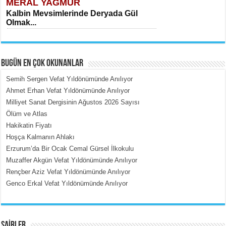
MERAL YAĞMUR
Kalbin Mevsimlerinde Deryada Gül
Olmak...
BUGÜN EN ÇOK OKUNANLAR
Semih Sergen Vefat Yıldönümünde Anılıyor
Ahmet Erhan Vefat Yıldönümünde Anılıyor
Milliyet Sanat Dergisinin Ağustos 2026 Sayısı
MEHMET ÇOBAN
Ölüm ve Atlas
İçerdeki Put Dışardaki Maskeler...
Hakikatin Fiyatı
Hoşça Kalmanın Ahlakı
Erzurum’da Bir Ocak Cemal Gürsel İlkokulu
Muzaffer Akgün Vefat Yıldönümünde Anılıyor
Rençber Aziz Vefat Yıldönümünde Anılıyor
Genco Erkal Vefat Yıldönümünde Anılıyor
EMİNE CUMA
Fanatizm Çıkmazı...
ŞAİRLER