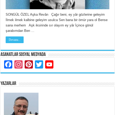
SONGÜL ÖZEL Aşka Revân Çağır beni, ey yâr gözlerine geleyim
İlmek ilmek kalbine geleyim usulca Sen bana bir ömür yara ol Bense
sana merhem Aşk iksirinde sır olayım ey yâr İçince gönül
şarabımdan Ben …
Devamı...
Asanatlar Sosyal Medyada
Facebook
Instagram
Pinterest
Twitter
YouTube
YAZARLAR