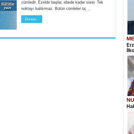
cümledir. Ezelde başlar, ebede kadar sürer. Tek
noktayı kaldırmaz. Bütün cümleler üç …
Devamı...
ME
Erz
İlk
NU
Hak