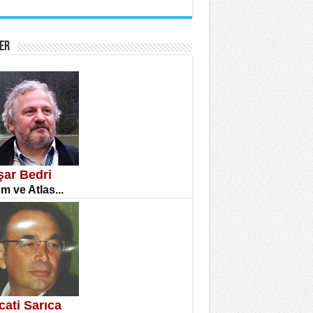
İNE CUMA
atizm Çıkmazı...
ER
TILMIŞ ÜMİT ÇETİNKAYA
enlik...
şar Bedri
m ve Atlas...
CLA DİLEK ARSLAN
etmenler Günü Mahkemesi...
cati Sarıca