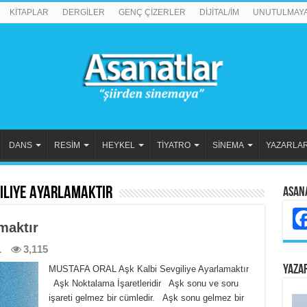
KİTAPLAR
DERGİLER
GENÇ ÇİZERLER
DİJİTAL/İM
UNUTULMAY
DANS
RESİM
HEYKEL
TİYATRO
SİNEMA
YAZARLA
iliye Ayarlamaktır
Asan
maktır
L
3,115
YAZA
MUSTAFA ORAL Aşk Kalbi Sevgiliye Ayarlamaktır
Aşk Noktalama İşaretleridir Aşk sonu ve soru
işareti gelmez bir cümledir. Aşk sonu gelmez bir