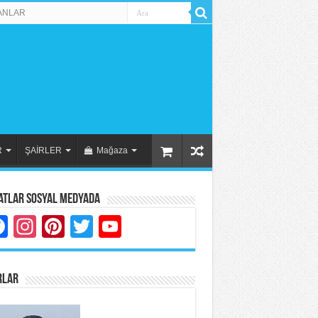
ANLAR
R
ŞAİRLER
Mağaza
atlar Sosyal Medyada
Facebook
Instagram
Pinterest
Twitter
YouTube
RLAR