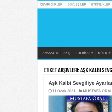
ÇEVİRİ ŞİİRLER
SÖYLEŞİLER
ETKİNLİKLER
ANASAYFA
AKIŞ
EDEBİYAT
MÜZİK
Etiket Arşivleri:
Aşk Kalbi Sevg
Aşk Kalbi Sevgiliye Ayarla
11 Ocak 2021
MUSTAFA ORA