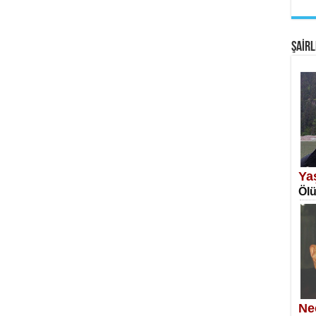
EM
Fan
ŞAİRL
SA
Erk
Ya
Ölü
NE
Öğr
Ne