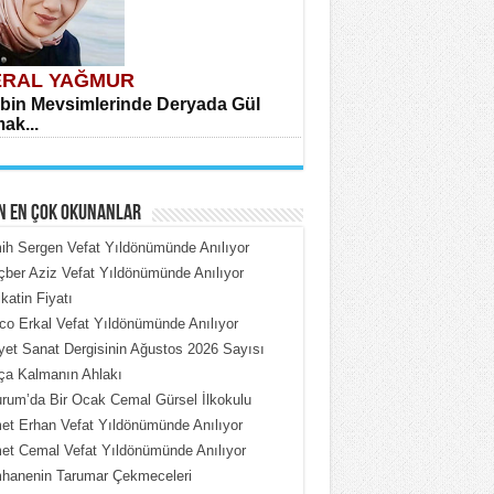
RAL YAĞMUR
bin Mevsimlerinde Deryada Gül
ak...
N EN ÇOK OKUNANLAR
h Sergen Vefat Yıldönümünde Anılıyor
ber Aziz Vefat Yıldönümünde Anılıyor
katin Fiyatı
HMET ÇOBAN
o Erkal Vefat Yıldönümünde Anılıyor
rdeki Put Dışardaki Maskeler...
iyet Sanat Dergisinin Ağustos 2026 Sayısı
ça Kalmanın Ahlakı
rum’da Bir Ocak Cemal Gürsel İlkokulu
t Erhan Vefat Yıldönümünde Anılıyor
t Cemal Vefat Yıldönümünde Anılıyor
hanenin Tarumar Çekmeceleri