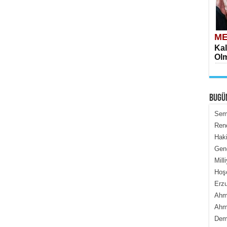
ME
Kal
Olm
BUGÜ
Semi
Renç
Haki
ME
Genc
İçe
Mill
Hoş
Erzu
Ahme
Ahme
Dem