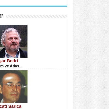
İNE CUMA
atizm Çıkmazı...
ER
TILMIŞ ÜMİT ÇETİNKAYA
enlik...
şar Bedri
m ve Atlas...
CLA DİLEK ARSLAN
etmenler Günü Mahkemesi...
cati Sarıca