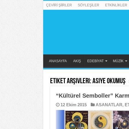
ÇEVİRİ ŞİİRLER
SÖYLEŞİLER
ETKİNLİKLER
ANASAYFA
AKIŞ
EDEBİYAT
MÜZİK
Etiket Arşivleri:
Asiye Okumuş
“Kültürel Semboller” Karm
12 Ekim 2015
ASANATLAR
,
E