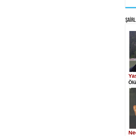
EM
Fan
ŞAİRL
SA
Erk
Ya
Ölü
NE
Öğr
Ne