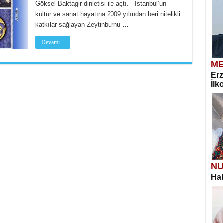
Göksel Baktagir dinletisi ile açtı. İstanbul’un
kültür ve sanat hayatına 2009 yılından beri nitelikli
katkılar sağlayan Zeytinburnu …
Devamı...
ME
Erz
İlk
NU
Hak