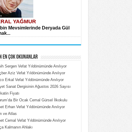
RAL YAĞMUR
bin Mevsimlerinde Deryada Gül
ak...
N EN ÇOK OKUNANLAR
h Sergen Vefat Yıldönümünde Anılıyor
ber Aziz Vefat Yıldönümünde Anılıyor
o Erkal Vefat Yıldönümünde Anılıyor
HMET ÇOBAN
iyet Sanat Dergisinin Ağustos 2026 Sayısı
rdeki Put Dışardaki Maskeler...
katin Fiyatı
rum’da Bir Ocak Cemal Gürsel İlkokulu
t Erhan Vefat Yıldönümünde Anılıyor
 ve Atlas
t Cemal Vefat Yıldönümünde Anılıyor
ça Kalmanın Ahlakı