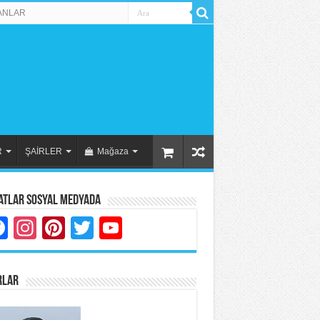
ANLAR
R
ŞAİRLER
Mağaza
atlar Sosyal Medyada
Facebook
Instagram
Pinterest
Twitter
YouTube
RLAR