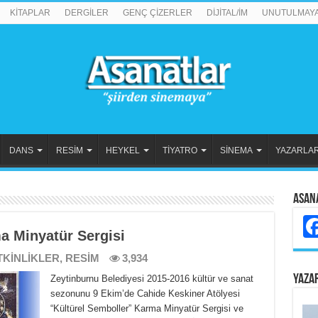
KİTAPLAR
DERGİLER
GENÇ ÇİZERLER
DİJİTAL/İM
UNUTULMAY
DANS
RESİM
HEYKEL
TİYATRO
SİNEMA
YAZARLA
Asan
a Minyatür Sergisi
TKİNLİKLER
,
RESİM
3,934
YAZA
Zeytinburnu Belediyesi 2015-2016 kültür ve sanat
sezonunu 9 Ekim’de Cahide Keskiner Atölyesi
“Kültürel Semboller” Karma Minyatür Sergisi ve