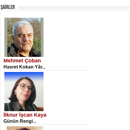
ŞAİRLER
SATILMIŞ ÜMİT ÇETİNKAYA
Erkenlik...
Mehmet Çoban
Hasret Kokan Yâr...
NECLA DİLEK ARSLAN
Öğretmenler Günü Mahkemesi...
İlknur İşcan Kaya
Günün Rengi...