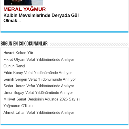
MERAL YAĞMUR
Kalbin Mevsimlerinde Deryada Gül
Olmak...
BUGÜN EN ÇOK OKUNANLAR
Hasret Kokan Yâr
Fikret Otyam Vefat Yıldönümünde Anılıyor
Günün Rengi
MEHMET ÇOBAN
Erkin Koray Vefat Yıldönümünde Anılıyor
İçerdeki Put Dışardaki Maskeler...
Semih Sergen Vefat Yıldönümünde Anılıyor
Sedat Umran Vefat Yıldönümünde Anılıyor
Umur Bugay Vefat Yıldönümünde Anılıyor
Milliyet Sanat Dergisinin Ağustos 2026 Sayısı
Yağmurun O’Kulu
Ahmet Erhan Vefat Yıldönümünde Anılıyor
EMİNE CUMA
Fanatizm Çıkmazı...