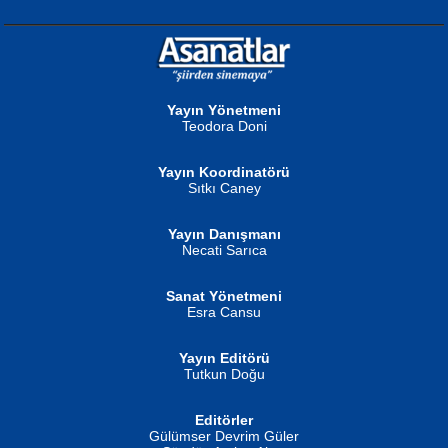
NURAN KÖSE BAYDAR
Neva Selçuk
Gün Güzeli...
Ben Deniz Değilim ki...
Yayın Yönetmeni
Teodora Doni
Yayın Koordinatörü
Sıtkı Caney
Yayın Danışmanı
MUSTAFA ORAL
Ahmet Aydın
Necati Sarıca
Şiir, Siyaseti Kaldırmıyor Tanpınar...
Helin...
Sanat Yönetmeni
Esra Cansu
Yayın Editörü
Tutkun Doğu
Editörler
İSMAİL OKUTAN
Gülümser Devrim Güler
Fatma Camcı