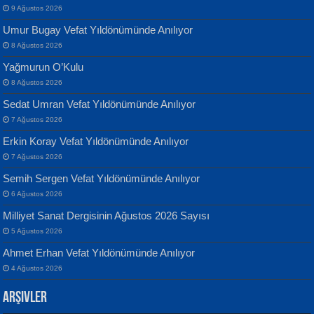
9 Ağustos 2026
Umur Bugay Vefat Yıldönümünde Anılıyor
8 Ağustos 2026
Yağmurun O’Kulu
Banu Sancak
ATİLLA ÖZEN
8 Ağustos 2026
Defterimden İçeri...
Sultan Olmadan Önce Eyüp...
Sedat Umran Vefat Yıldönümünde Anılıyor
7 Ağustos 2026
Erkin Koray Vefat Yıldönümünde Anılıyor
7 Ağustos 2026
Semih Sergen Vefat Yıldönümünde Anılıyor
6 Ağustos 2026
İsmail Aydos
EKREM KARABABA
Milliyet Sanat Dergisinin Ağustos 2026 Sayısı
İnkisar...
Yaralı Şiir...
5 Ağustos 2026
Ahmet Erhan Vefat Yıldönümünde Anılıyor
4 Ağustos 2026
Arşivler