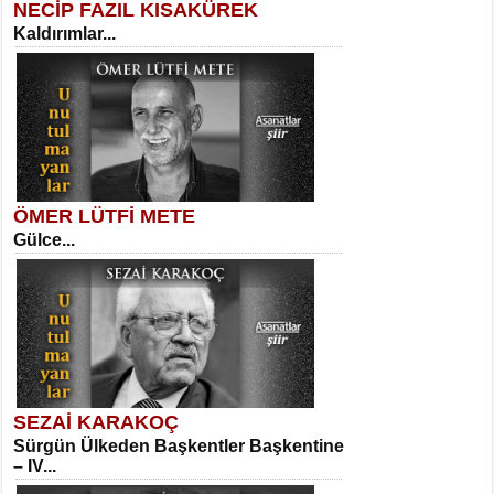
NECİP FAZIL KISAKÜREK
Kaldırımlar...
SELAHATTİN YILDIZ
İnsanın Zindanı...
Necati Sarıca
Ben Kader Vurgunuyum Maria...
ÖMER LÜTFİ METE
Gülce...
MEHMET TAŞTAN
Vagon’da Bir Şairle...
Sibel Orhan
İki Kırık Boşluk...
SEZAİ KARAKOÇ
Sürgün Ülkeden Başkentler Başkentine
SITKI CANEY
– IV...
Oruçla Devrim ve Özgürlüğe…...
Meral Yağmur