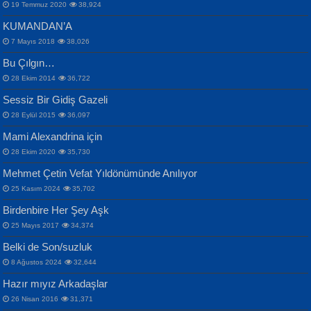
19 Temmuz 2020
38,924
KUMANDAN’A
7 Mayıs 2018
38,026
Bu Çılgın…
ERDEM BAYAZIT
28 Ekim 2014
36,722
Sana, Bana, Vatanıma, Ülkemin
İPEK ACAR SERT
Selahattin Yıldız
Sessiz Bir Gidiş Gazeli
İnsanlarına Dair...
Gazze’nin Şecaati, Ümmetin İmtihanı...
İdrakimle Üşürken...
28 Eylül 2015
36,097
Mami Alexandrina için
28 Ekim 2020
35,730
Mehmet Çetin Vefat Yıldönümünde Anılıyor
25 Kasım 2024
35,702
Birdenbire Her Şey Aşk
NAZIM HİKMET RAN
MAHMUT GÜRBÜZ
Songül Özel
25 Mayıs 2017
34,374
Bir Cezaevinde, Tecritteki Adamın
İbrahim Olmak ve Bitirebilmek...
Mahzen...
Mektupları...
Belki de Son/suzluk
8 Ağustos 2024
32,644
Hazır mıyız Arkadaşlar
26 Nisan 2016
31,371