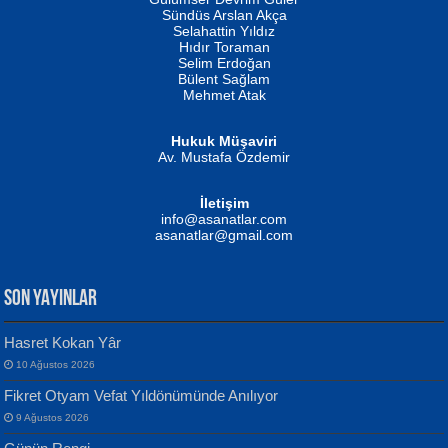
Fatma Camcı
Erkeklerin Kahrolması Ne Demektir
Sündüs Arslan Akça
Evvel Zaman Tanrıçası...
Biliyor musunuz? ...
Selahattin Yıldız
Hıdır Toraman
Selim Erdoğan
Bülent Sağlam
Mehmet Atak
Hukuk Müşaviri
Av. Mustafa Özdemir
Mustafa Oral
NUHAN NEBİ ÇAM
İletişim
Yağmur Mangası...
Kaptan...
info@asanatlar.com
asanatlar@gmail.com
SON YAYINLAR
Hasret Kokan Yâr
10 Ağustos 2026
Yılmaz Ekinci
MUSTAFA KELOĞLU
Fikret Otyam Vefat Yıldönümünde Anılıyor
Geceye Söylenen...
Yarına İz Bırakmak...
9 Ağustos 2026