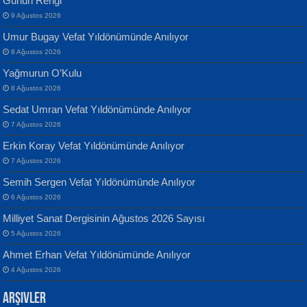
Günün Rengi
9 Ağustos 2026
Umur Bugay Vefat Yıldönümünde Anılıyor
8 Ağustos 2026
Yağmurun O’Kulu
Banu Sancak
ATİLLA ÖZEN
8 Ağustos 2026
Defterimden İçeri...
Sultan Olmadan Önce Eyüp...
Sedat Umran Vefat Yıldönümünde Anılıyor
7 Ağustos 2026
Erkin Koray Vefat Yıldönümünde Anılıyor
7 Ağustos 2026
Semih Sergen Vefat Yıldönümünde Anılıyor
6 Ağustos 2026
İsmail Aydos
EKREM KARABABA
Milliyet Sanat Dergisinin Ağustos 2026 Sayısı
İnkisar...
Yaralı Şiir...
5 Ağustos 2026
Ahmet Erhan Vefat Yıldönümünde Anılıyor
4 Ağustos 2026
Arşivler