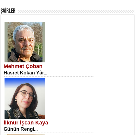
Fanatizm Çıkmazı...
ŞAİRLER
SATILMIŞ ÜMİT ÇETİNKAYA
Erkenlik...
Mehmet Çoban
Hasret Kokan Yâr...
NECLA DİLEK ARSLAN
Öğretmenler Günü Mahkemesi...
İlknur İşcan Kaya
Günün Rengi...