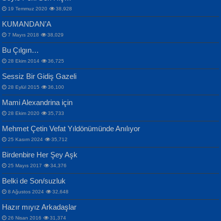
19 Temmuz 2020
38,928
KUMANDAN’A
7 Mayıs 2018
38,029
Bu Çılgın…
ERDEM BAYAZIT
28 Ekim 2014
36,725
Sana, Bana, Vatanıma, Ülkemin
İPEK ACAR SERT
Selahattin Yıldız
Sessiz Bir Gidiş Gazeli
İnsanlarına Dair...
Gazze’nin Şecaati, Ümmetin İmtihanı...
İdrakimle Üşürken...
28 Eylül 2015
36,100
Mami Alexandrina için
28 Ekim 2020
35,733
Mehmet Çetin Vefat Yıldönümünde Anılıyor
25 Kasım 2024
35,712
Birdenbire Her Şey Aşk
NAZIM HİKMET RAN
MAHMUT GÜRBÜZ
Songül Özel
25 Mayıs 2017
34,376
Bir Cezaevinde, Tecritteki Adamın
İbrahim Olmak ve Bitirebilmek...
Mahzen...
Mektupları...
Belki de Son/suzluk
8 Ağustos 2024
32,648
Hazır mıyız Arkadaşlar
26 Nisan 2016
31,374