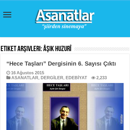
Etiket Arşivleri:
Âşık Huzurî
“Hece Taşları” Dergisinin 6. Sayısı Çıktı
16 Ağustos 2015
ASANATLAR
,
DERGİLER
,
EDEBİYAT
2,233