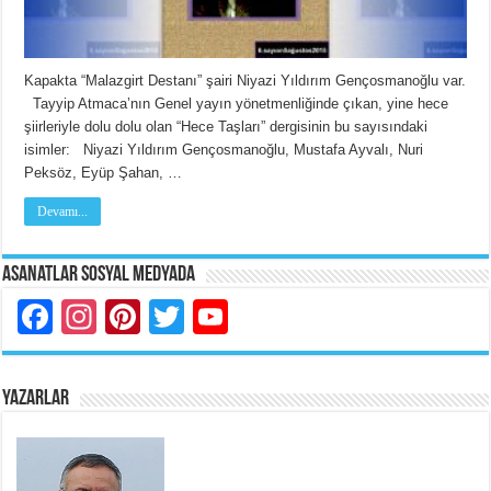
Kapakta “Malazgirt Destanı” şairi Niyazi Yıldırım Gençosmanoğlu var.
Tayyip Atmaca’nın Genel yayın yönetmenliğinde çıkan, yine hece
şiirleriyle dolu dolu olan “Hece Taşları” dergisinin bu sayısındaki
isimler: Niyazi Yıldırım Gençosmanoğlu, Mustafa Ayvalı, Nuri
Peksöz, Eyüp Şahan, …
Devamı...
Asanatlar Sosyal Medyada
Facebook
Instagram
Pinterest
Twitter
YouTube
YAZARLAR