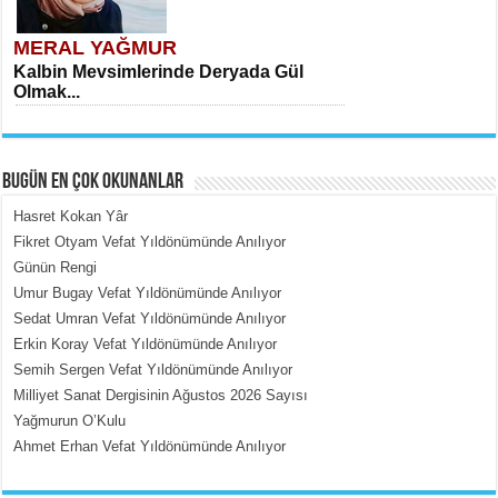
MERAL YAĞMUR
Kalbin Mevsimlerinde Deryada Gül
Olmak...
BUGÜN EN ÇOK OKUNANLAR
Hasret Kokan Yâr
Fikret Otyam Vefat Yıldönümünde Anılıyor
Günün Rengi
MEHMET ÇOBAN
Umur Bugay Vefat Yıldönümünde Anılıyor
İçerdeki Put Dışardaki Maskeler...
Sedat Umran Vefat Yıldönümünde Anılıyor
Erkin Koray Vefat Yıldönümünde Anılıyor
Semih Sergen Vefat Yıldönümünde Anılıyor
Milliyet Sanat Dergisinin Ağustos 2026 Sayısı
Yağmurun O’Kulu
Ahmet Erhan Vefat Yıldönümünde Anılıyor
EMİNE CUMA