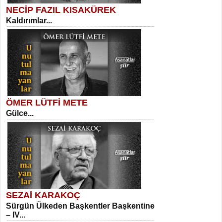
NECİP FAZIL KISAKÜREK
Kaldırımlar...
SELAHATTİN YILDIZ
İnsanın Zindanı...
Necati Sarıca
Ben Kader Vurgunuyum Maria...
ÖMER LÜTFİ METE
Gülce...
MEHMET TAŞTAN
Vagon’da Bir Şairle...
Sibel Orhan
İki Kırık Boşluk...
SEZAİ KARAKOÇ
Sürgün Ülkeden Başkentler Başkentine
SITKI CANEY
– IV...
Oruçla Devrim ve Özgürlüğe…...
Meral Yağmur