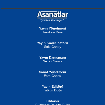
NURAN KÖSE BAYDAR
Neva Selçuk
Gün Güzeli...
Ben Deniz Değilim ki...
Yayın Yönetmeni
Teodora Doni
Yayın Koordinatörü
Sıtkı Caney
Yayın Danışmanı
MUSTAFA ORAL
Ahmet Aydın
Necati Sarıca
Şiir, Siyaseti Kaldırmıyor Tanpınar...
Helin...
Sanat Yönetmeni
Esra Cansu
Yayın Editörü
Tutkun Doğu
Editörler
İSMAİL OKUTAN
Gülümser Devrim Güler