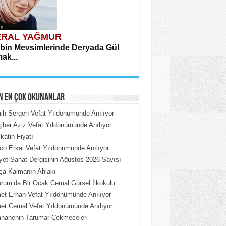
RAL YAĞMUR
bin Mevsimlerinde Deryada Gül
ak...
N EN ÇOK OKUNANLAR
h Sergen Vefat Yıldönümünde Anılıyor
ber Aziz Vefat Yıldönümünde Anılıyor
katin Fiyatı
HMET ÇOBAN
o Erkal Vefat Yıldönümünde Anılıyor
rdeki Put Dışardaki Maskeler...
iyet Sanat Dergisinin Ağustos 2026 Sayısı
ça Kalmanın Ahlakı
rum’da Bir Ocak Cemal Gürsel İlkokulu
t Erhan Vefat Yıldönümünde Anılıyor
t Cemal Vefat Yıldönümünde Anılıyor
hanenin Tarumar Çekmeceleri