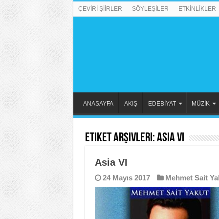
ÇEVİRİ ŞİİRLER
SÖYLEŞİLER
ETKİNLİKLER
ANASAYFA
AKIŞ
EDEBİYAT
MÜZİK
Etiket Arşivleri:
Asia VI
Asia VI
24 Mayıs 2017
Mehmet Sait Ya