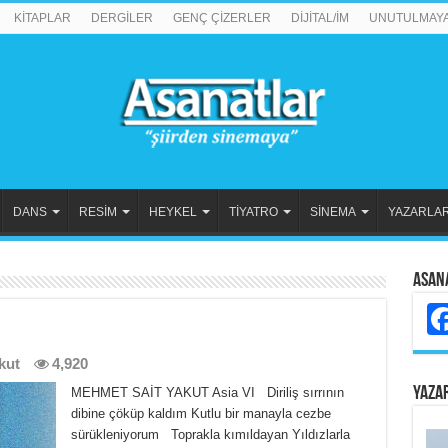
KİTAPLAR
DERGİLER
GENÇ ÇİZERLER
DİJİTAL/İM
UNUTULMAY
DANS
RESİM
HEYKEL
TİYATRO
SİNEMA
YAZARLA
Asan
kut
4,920
YAZA
MEHMET SAİT YAKUT Asia VI Diriliş sırrının
dibine çöküp kaldım Kutlu bir manayla cezbe
sürükleniyorum Toprakla kımıldayan Yıldızlarla