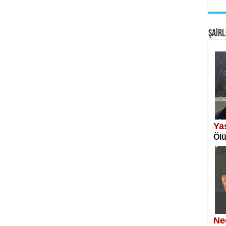
EM
Fan
ŞAİRL
SA
Erk
Ya
Ölü
NE
Öğr
Ne