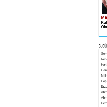
ME
Kal
Olm
BUGÜ
Semi
Renç
Haki
ME
Genc
İçe
Mill
Hoş
Erzu
Ahme
Ahme
Dem