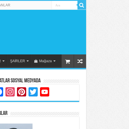
ANLAR
R
ŞAİRLER
Mağaza
atlar Sosyal Medyada
Facebook
Instagram
Pinterest
Twitter
YouTube
RLAR