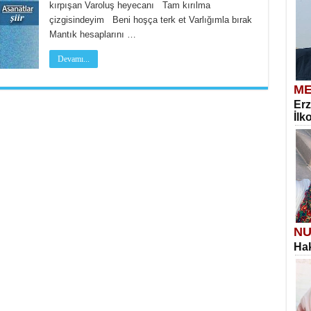
kırpışan Varoluş heyecanı Tam kırılma
çizgisindeyim Beni hoşça terk et Varlığımla bırak
Mantık hesaplarını …
Devamı...
ME
Erz
İlk
NU
Hak