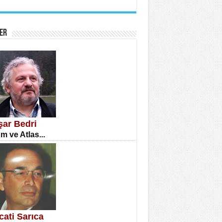
İNE CUMA
atizm Çıkmazı...
ER
TILMIŞ ÜMİT ÇETİNKAYA
enlik...
şar Bedri
m ve Atlas...
CLA DİLEK ARSLAN
etmenler Günü Mahkemesi...
cati Sarıca