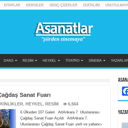
KİTAPLAR
DERGİLER
GENÇ ÇİZERLER
DİJİTAL/İM
UNUTULMAY
DANS
RESİM
HEYKEL
TİYATRO
SİNEMA
YAZARLA
Asan
 Çağdaş Sanat Fuarı
KİNLİKLER
,
HEYKEL
,
RESİM
6,564
YAZA
6 Ülkeden 107 Galeri ArtAnkara 7. Uluslararası
Çağdaş Sanat Fuarı Açıldı ArtAnkara 7.
Uluslararası Çağdaş Sanat Fuarı yerli ve yabancı