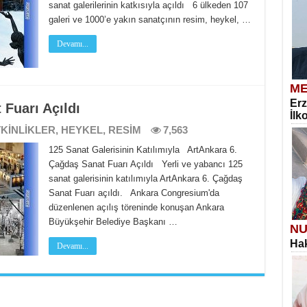
sanat galerilerinin katkısıyla açıldı 6 ülkeden 107
galeri ve 1000’e yakın sanatçının resim, heykel, …
Devamı...
ME
Erz
Fuarı Açıldı
İlk
KİNLİKLER
,
HEYKEL
,
RESİM
7,563
125 Sanat Galerisinin Katılımıyla ArtAnkara 6.
Çağdaş Sanat Fuarı Açıldı Yerli ve yabancı 125
sanat galerisinin katılımıyla ArtAnkara 6. Çağdaş
Sanat Fuarı açıldı. Ankara Congresium'da
düzenlenen açılış töreninde konuşan Ankara
Büyükşehir Belediye Başkanı …
NU
Hak
Devamı...