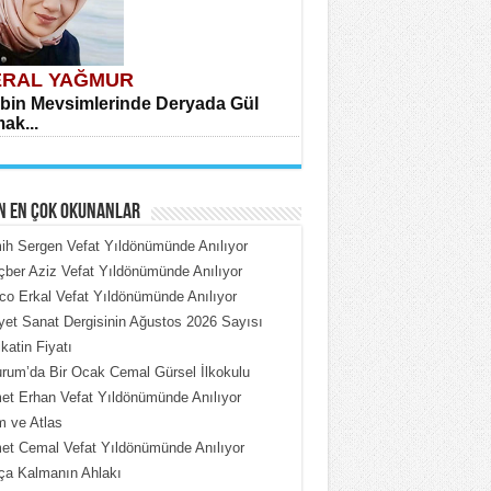
RAL YAĞMUR
bin Mevsimlerinde Deryada Gül
ak...
N EN ÇOK OKUNANLAR
h Sergen Vefat Yıldönümünde Anılıyor
ber Aziz Vefat Yıldönümünde Anılıyor
o Erkal Vefat Yıldönümünde Anılıyor
HMET ÇOBAN
iyet Sanat Dergisinin Ağustos 2026 Sayısı
rdeki Put Dışardaki Maskeler...
katin Fiyatı
rum’da Bir Ocak Cemal Gürsel İlkokulu
t Erhan Vefat Yıldönümünde Anılıyor
 ve Atlas
t Cemal Vefat Yıldönümünde Anılıyor
ça Kalmanın Ahlakı