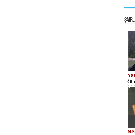
EM
Fan
ŞAİRL
SA
Erk
Ya
Ölü
NE
Öğr
Ne