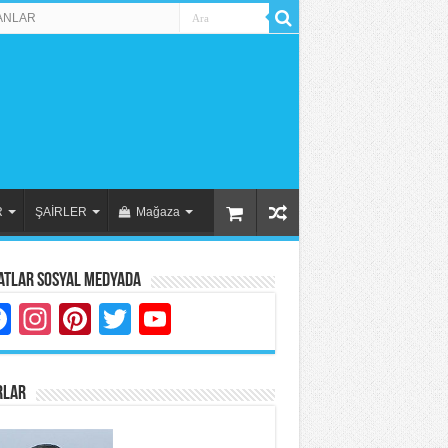
ANLAR
R
ŞAİRLER
Mağaza
atlar Sosyal Medyada
Facebook
Instagram
Pinterest
Twitter
YouTube
RLAR