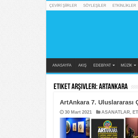
ÇEVİRİ ŞİİRLER
SÖYLEŞİLER
ETKİNLİKLER
ANASAYFA
AKIŞ
EDEBİYAT
MÜZİK
Etiket Arşivleri:
ArtAnkara
ArtAnkara 7. Uluslararası
30 Mart 2021
ASANATLAR
,
ET