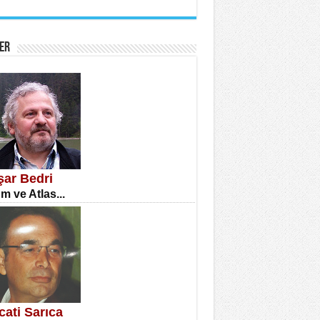
İNE CUMA
atizm Çıkmazı...
ER
TILMIŞ ÜMİT ÇETİNKAYA
enlik...
şar Bedri
m ve Atlas...
CLA DİLEK ARSLAN
etmenler Günü Mahkemesi...
cati Sarıca