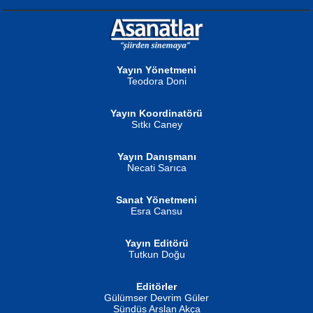
NURAN KÖSE BAYDAR
Neva Selçuk
Gün Güzeli...
Ben Deniz Değilim ki...
Yayın Yönetmeni
Teodora Doni
Yayın Koordinatörü
Sıtkı Caney
Yayın Danışmanı
MUSTAFA ORAL
Ahmet Aydın
Necati Sarıca
Şiir, Siyaseti Kaldırmıyor Tanpınar...
Helin...
Sanat Yönetmeni
Esra Cansu
Yayın Editörü
Tutkun Doğu
Editörler
İSMAİL OKUTAN
Gülümser Devrim Güler
Fatma Camcı
Erkeklerin Kahrolması Ne Demektir
Sündüs Arslan Akça