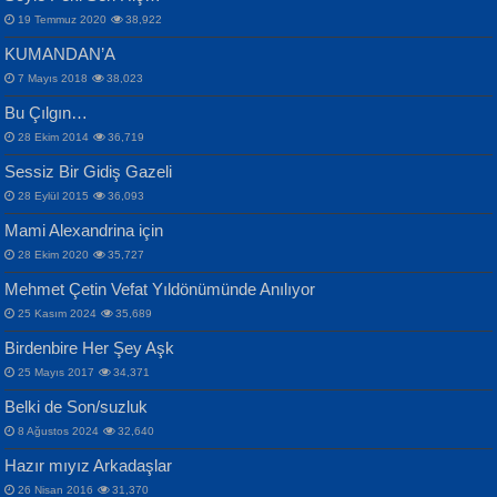
19 Temmuz 2020
38,922
KUMANDAN’A
7 Mayıs 2018
38,023
Bu Çılgın…
ERDEM BAYAZIT
28 Ekim 2014
36,719
Sana, Bana, Vatanıma, Ülkemin
İPEK ACAR SERT
Selahattin Yıldız
Sessiz Bir Gidiş Gazeli
İnsanlarına Dair...
Gazze’nin Şecaati, Ümmetin İmtihanı...
İdrakimle Üşürken...
28 Eylül 2015
36,093
Mami Alexandrina için
28 Ekim 2020
35,727
Mehmet Çetin Vefat Yıldönümünde Anılıyor
25 Kasım 2024
35,689
Birdenbire Her Şey Aşk
NAZIM HİKMET RAN
MAHMUT GÜRBÜZ
Songül Özel
25 Mayıs 2017
34,371
Bir Cezaevinde, Tecritteki Adamın
İbrahim Olmak ve Bitirebilmek...
Mahzen...
Mektupları...
Belki de Son/suzluk
8 Ağustos 2024
32,640
Hazır mıyız Arkadaşlar
26 Nisan 2016
31,370