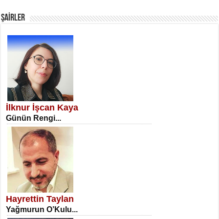
Fanatizm Çıkmazı...
ŞAİRLER
SATILMIŞ ÜMİT ÇETİNKAYA
Erkenlik...
İlknur İşcan Kaya
Günün Rengi...
NECLA DİLEK ARSLAN
Öğretmenler Günü Mahkemesi...
Hayrettin Taylan
Yağmurun O’Kulu...