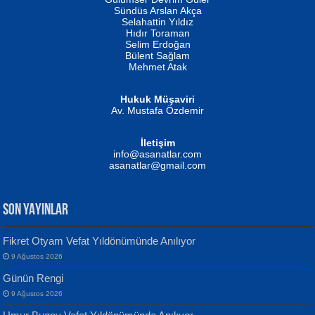
Fatma Camcı
Erkeklerin Kahrolması Ne Demektir
Sündüs Arslan Akça
Evvel Zaman Tanrıçası...
Biliyor musunuz? ...
Selahattin Yıldız
Hıdır Toraman
Selim Erdoğan
Bülent Sağlam
Mehmet Atak
Hukuk Müşaviri
Av. Mustafa Özdemir
Mustafa Oral
NUHAN NEBİ ÇAM
İletişim
Yağmur Mangası...
Kaptan...
info@asanatlar.com
asanatlar@gmail.com
SON YAYINLAR
Fikret Otyam Vefat Yıldönümünde Anılıyor
9 Ağustos 2026
Yılmaz Ekinci
MUSTAFA KELOĞLU
Günün Rengi
Geceye Söylenen...
Yarına İz Bırakmak...
9 Ağustos 2026