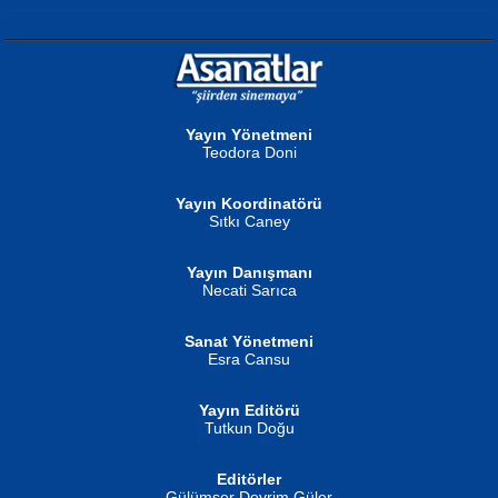
NURAN KÖSE BAYDAR
Neva Selçuk
Gün Güzeli...
Ben Deniz Değilim ki...
Yayın Yönetmeni
Teodora Doni
Yayın Koordinatörü
Sıtkı Caney
Yayın Danışmanı
MUSTAFA ORAL
Ahmet Aydın
Necati Sarıca
Şiir, Siyaseti Kaldırmıyor Tanpınar...
Helin...
Sanat Yönetmeni
Esra Cansu
Yayın Editörü
Tutkun Doğu
Editörler
İSMAİL OKUTAN
Gülümser Devrim Güler