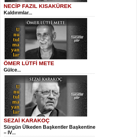
NECİP FAZIL KISAKÜREK
Kaldırımlar...
SELAHATTİN YILDIZ
İnsanın Zindanı...
Sibel Orhan
İki Kırık Boşluk...
ÖMER LÜTFİ METE
Gülce...
MEHMET TAŞTAN
Vagon’da Bir Şairle...
Meral Yağmur
Eski Bir Şiir...
SEZAİ KARAKOÇ
Sürgün Ülkeden Başkentler Başkentine
SITKI CANEY
– IV...
Oruçla Devrim ve Özgürlüğe…...
Kadir Ünal