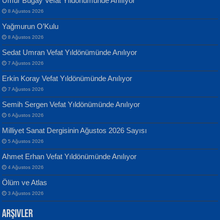
Umur Bugay Vefat Yıldönümünde Anılıyor
8 Ağustos 2026
Yağmurun O’Kulu
8 Ağustos 2026
Sedat Umran Vefat Yıldönümünde Anılıyor
Banu Sancak
ATİLLA ÖZEN
7 Ağustos 2026
Defterimden İçeri...
Sultan Olmadan Önce Eyüp...
Erkin Koray Vefat Yıldönümünde Anılıyor
7 Ağustos 2026
Semih Sergen Vefat Yıldönümünde Anılıyor
6 Ağustos 2026
Milliyet Sanat Dergisinin Ağustos 2026 Sayısı
5 Ağustos 2026
İsmail Aydos
EKREM KARABABA
Ahmet Erhan Vefat Yıldönümünde Anılıyor
İnkisar...
Yaralı Şiir...
4 Ağustos 2026
Ölüm ve Atlas
3 Ağustos 2026
Arşivler