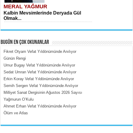
MERAL YAĞMUR
Kalbin Mevsimlerinde Deryada Gül
Olmak...
BUGÜN EN ÇOK OKUNANLAR
Fikret Otyam Vefat Yıldönümünde Anılıyor
Günün Rengi
Umur Bugay Vefat Yıldönümünde Anılıyor
MEHMET ÇOBAN
Sedat Umran Vefat Yıldönümünde Anılıyor
İçerdeki Put Dışardaki Maskeler...
Erkin Koray Vefat Yıldönümünde Anılıyor
Semih Sergen Vefat Yıldönümünde Anılıyor
Milliyet Sanat Dergisinin Ağustos 2026 Sayısı
Yağmurun O’Kulu
Ahmet Erhan Vefat Yıldönümünde Anılıyor
Ölüm ve Atlas
EMİNE CUMA
Fanatizm Çıkmazı...