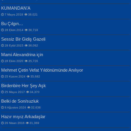
KUMANDAN’A
7 Mayıs 2018
38,021
Bu Çılgın…
ERDEM BAYAZIT
28 Ekim 2014
36,718
Sana, Bana, Vatanıma, Ülkemin
İPEK ACAR SERT
Selahattin Yıldız
Sessiz Bir Gidiş Gazeli
İnsanlarına Dair...
Gazze’nin Şecaati, Ümmetin İmtihanı...
İdrakimle Üşürken...
28 Eylül 2015
36,092
Mami Alexandrina için
28 Ekim 2020
35,726
Mehmet Çetin Vefat Yıldönümünde Anılıyor
25 Kasım 2024
35,682
Birdenbire Her Şey Aşk
NAZIM HİKMET RAN
MAHMUT GÜRBÜZ
Songül Özel
25 Mayıs 2017
34,370
Bir Cezaevinde, Tecritteki Adamın
İbrahim Olmak ve Bitirebilmek...
Mahzen...
Mektupları...
Belki de Son/suzluk
8 Ağustos 2024
32,638
Hazır mıyız Arkadaşlar
26 Nisan 2016
31,369