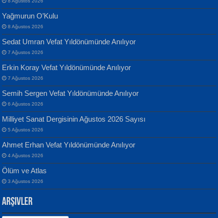
8 Ağustos 2026
Yağmurun O’Kulu
8 Ağustos 2026
Sedat Umran Vefat Yıldönümünde Anılıyor
Banu Sancak
ATİLLA ÖZEN
7 Ağustos 2026
Defterimden İçeri...
Sultan Olmadan Önce Eyüp...
Erkin Koray Vefat Yıldönümünde Anılıyor
7 Ağustos 2026
Semih Sergen Vefat Yıldönümünde Anılıyor
6 Ağustos 2026
Milliyet Sanat Dergisinin Ağustos 2026 Sayısı
5 Ağustos 2026
İsmail Aydos
EKREM KARABABA
Ahmet Erhan Vefat Yıldönümünde Anılıyor
İnkisar...
Yaralı Şiir...
4 Ağustos 2026
Ölüm ve Atlas
3 Ağustos 2026
Arşivler