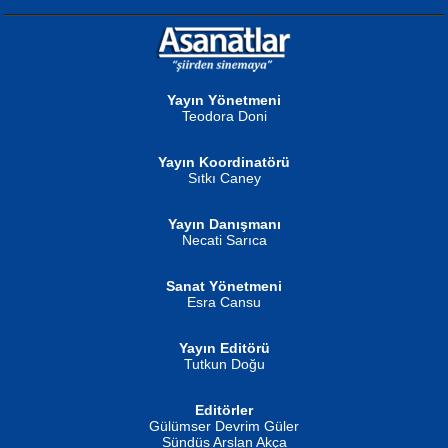
NURAN KÖSE BAYDAR
Neva Selçuk
Gün Güzeli...
Ben Deniz Değilim ki...
Yayın Yönetmeni
Teodora Doni
Yayın Koordinatörü
Sıtkı Caney
Yayın Danışmanı
MUSTAFA ORAL
Ahmet Aydın
Necati Sarıca
Şiir, Siyaseti Kaldırmıyor Tanpınar...
Helin...
Sanat Yönetmeni
Esra Cansu
Yayın Editörü
Tutkun Doğu
Editörler
İSMAİL OKUTAN
Gülümser Devrim Güler
Fatma Camcı
Erkeklerin Kahrolması Ne Demektir
Sündüs Arslan Akça