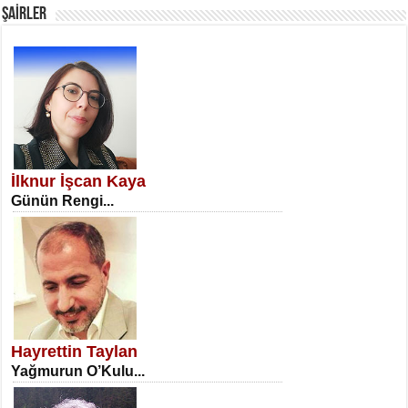
ŞAİRLER
SATILMIŞ ÜMİT ÇETİNKAYA
Erkenlik...
İlknur İşcan Kaya
Günün Rengi...
NECLA DİLEK ARSLAN
Öğretmenler Günü Mahkemesi...
Hayrettin Taylan
Yağmurun O’Kulu...