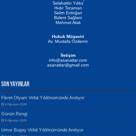
Evvel Zaman Tanrıçası...
Biliyor musunuz? ...
Selahattin Yıldız
Hıdır Toraman
Selim Erdoğan
Bülent Sağlam
Mehmet Atak
Hukuk Müşaviri
Av. Mustafa Özdemir
Mustafa Oral
NUHAN NEBİ ÇAM
İletişim
Yağmur Mangası...
Kaptan...
info@asanatlar.com
asanatlar@gmail.com
SON YAYINLAR
Fikret Otyam Vefat Yıldönümünde Anılıyor
9 Ağustos 2026
Yılmaz Ekinci
MUSTAFA KELOĞLU
Günün Rengi
Geceye Söylenen...
Yarına İz Bırakmak...
9 Ağustos 2026
Umur Bugay Vefat Yıldönümünde Anılıyor