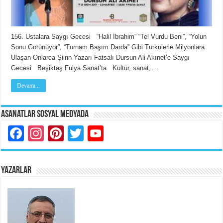
156. Ustalara Saygı Gecesi “Halil İbrahim” “Tel Vurdu Beni”, “Yolun
Sonu Görünüyor”, “Turnam Başım Darda” Gibi Türkülerle Milyonlara
Ulaşan Onlarca Şiirin Yazarı Fatsalı Dursun Ali Akınet’e Saygı
Gecesi Beşiktaş Fulya Sanat’ta Kültür, sanat, …
Devamı...
Asanatlar Sosyal Medyada
Facebook
Instagram
Pinterest
Twitter
YouTube
YAZARLAR