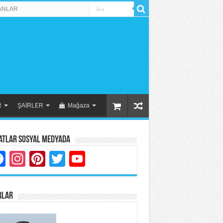
ANLAR
R
ŞAİRLER
Mağaza
atlar Sosyal Medyada
Facebook
Instagram
Pinterest
Twitter
YouTube
RLAR