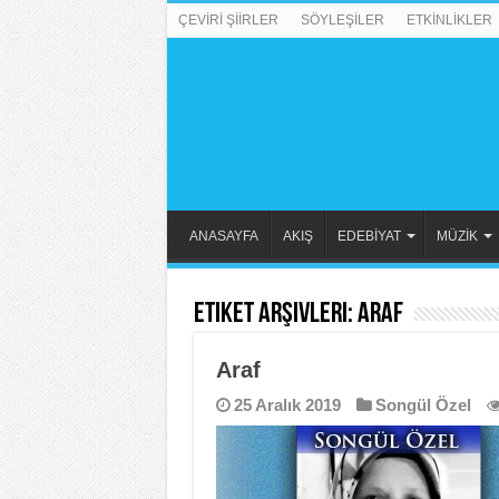
ÇEVİRİ ŞİİRLER
SÖYLEŞİLER
ETKİNLİKLER
ANASAYFA
AKIŞ
EDEBİYAT
MÜZİK
Etiket Arşivleri:
Araf
Araf
25 Aralık 2019
Songül Özel