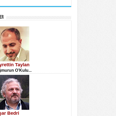
İNE CUMA
atizm Çıkmazı...
ER
TILMIŞ ÜMİT ÇETİNKAYA
enlik...
yrettin Taylan
murun O’Kulu...
CLA DİLEK ARSLAN
etmenler Günü Mahkemesi...
şar Bedri