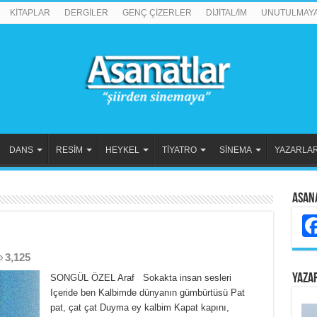
KİTAPLAR
DERGİLER
GENÇ ÇİZERLER
DİJİTAL/İM
UNUTULMAY
DANS
RESİM
HEYKEL
TİYATRO
SİNEMA
YAZARLA
Asan
3,125
YAZA
SONGÜL ÖZEL Araf Sokakta insan sesleri
Içeride ben Kalbimde dünyanın gümbürtüsü Pat
pat, çat çat Duyma ey kalbim Kapat kapını,