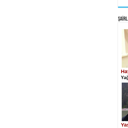
EM
Fan
ŞAİRL
SA
Erk
Ha
Yağ
NE
Öğr
Ya