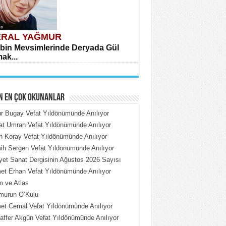
RAL YAĞMUR
bin Mevsimlerinde Deryada Gül
ak...
N EN ÇOK OKUNANLAR
 Bugay Vefat Yıldönümünde Anılıyor
t Umran Vefat Yıldönümünde Anılıyor
n Koray Vefat Yıldönümünde Anılıyor
HMET ÇOBAN
h Sergen Vefat Yıldönümünde Anılıyor
rdeki Put Dışardaki Maskeler...
iyet Sanat Dergisinin Ağustos 2026 Sayısı
t Erhan Vefat Yıldönümünde Anılıyor
 ve Atlas
murun O’Kulu
t Cemal Vefat Yıldönümünde Anılıyor
ffer Akgün Vefat Yıldönümünde Anılıyor