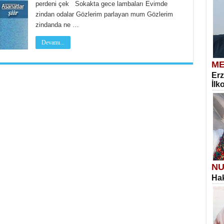
perdeni çek Sokakta gece lambaları Evimde
zindan odalar Gözlerim parlayan mum Gözlerim
zindanda ne …
Devamı...
ME
Erz
İlk
NU
Hak