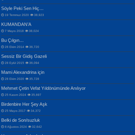
Samimiyet Nedir?...
Mescid-i Aksâ Üstüne Ay!...
Söyle Peki Sen Hiç…
19 Temmuz 2020
38,923
KUMANDAN’A
7 Mayıs 2018
38,024
Bu Çılgın…
ERDEM BAYAZIT
28 Ekim 2014
36,720
Sana, Bana, Vatanıma, Ülkemin
İPEK ACAR SERT
Selahattin Yıldız
Sessiz Bir Gidiş Gazeli
İnsanlarına Dair...
Gazze’nin Şecaati, Ümmetin İmtihanı...
İdrakimle Üşürken...
28 Eylül 2015
36,094
Mami Alexandrina için
28 Ekim 2020
35,728
Mehmet Çetin Vefat Yıldönümünde Anılıyor
25 Kasım 2024
35,697
Birdenbire Her Şey Aşk
NAZIM HİKMET RAN
MAHMUT GÜRBÜZ
Songül Özel
25 Mayıs 2017
34,372
Bir Cezaevinde, Tecritteki Adamın
İbrahim Olmak ve Bitirebilmek...
Mahzen...
Mektupları...
Belki de Son/suzluk
8 Ağustos 2024
32,642