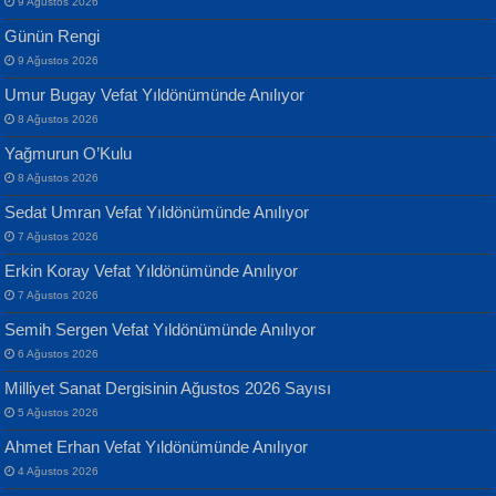
9 Ağustos 2026
Günün Rengi
9 Ağustos 2026
Umur Bugay Vefat Yıldönümünde Anılıyor
8 Ağustos 2026
Yağmurun O’Kulu
Banu Sancak
ATİLLA ÖZEN
8 Ağustos 2026
Defterimden İçeri...
Sultan Olmadan Önce Eyüp...
Sedat Umran Vefat Yıldönümünde Anılıyor
7 Ağustos 2026
Erkin Koray Vefat Yıldönümünde Anılıyor
7 Ağustos 2026
Semih Sergen Vefat Yıldönümünde Anılıyor
6 Ağustos 2026
İsmail Aydos
EKREM KARABABA
Milliyet Sanat Dergisinin Ağustos 2026 Sayısı
İnkisar...
Yaralı Şiir...
5 Ağustos 2026
Ahmet Erhan Vefat Yıldönümünde Anılıyor
4 Ağustos 2026