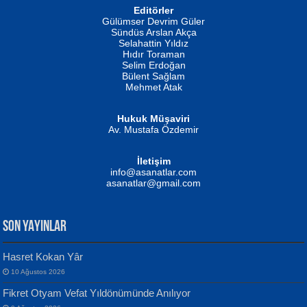
Editörler
İSMAİL OKUTAN
Gülümser Devrim Güler
Fatma Camcı
Erkeklerin Kahrolması Ne Demektir
Sündüs Arslan Akça
Evvel Zaman Tanrıçası...
Biliyor musunuz? ...
Selahattin Yıldız
Hıdır Toraman
Selim Erdoğan
Bülent Sağlam
Mehmet Atak
Hukuk Müşaviri
Av. Mustafa Özdemir
Mustafa Oral
NUHAN NEBİ ÇAM
İletişim
Yağmur Mangası...
Kaptan...
info@asanatlar.com
asanatlar@gmail.com
SON YAYINLAR
Hasret Kokan Yâr
10 Ağustos 2026
Yılmaz Ekinci
MUSTAFA KELOĞLU
Fikret Otyam Vefat Yıldönümünde Anılıyor
Geceye Söylenen...
Yarına İz Bırakmak...