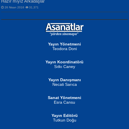
Hazır mıyız Arkadaşlar
26 Nisan 2016
31,371
NURAN KÖSE BAYDAR
Neva Selçuk
Gün Güzeli...
Ben Deniz Değilim ki...
Yayın Yönetmeni
Teodora Doni
Yayın Koordinatörü
Sıtkı Caney
Yayın Danışmanı
MUSTAFA ORAL
Ahmet Aydın
Necati Sarıca
Şiir, Siyaseti Kaldırmıyor Tanpınar...
Helin...
Sanat Yönetmeni
Esra Cansu
Yayın Editörü
Tutkun Doğu