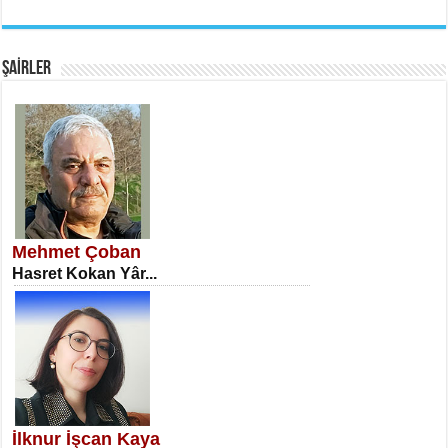
EMİNE CUMA
Fanatizm Çıkmazı...
ŞAİRLER
SATILMIŞ ÜMİT ÇETİNKAYA
Erkenlik...
Mehmet Çoban
Hasret Kokan Yâr...
NECLA DİLEK ARSLAN
Öğretmenler Günü Mahkemesi...
İlknur İşcan Kaya