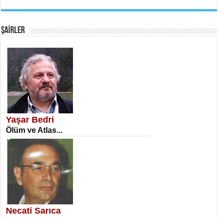
EMİNE CUMA
Fanatizm Çıkmazı...
ŞAİRLER
SATILMIŞ ÜMİT ÇETİNKAYA
Erkenlik...
Yaşar Bedri
Ölüm ve Atlas...
NECLA DİLEK ARSLAN
Öğretmenler Günü Mahkemesi...
Necati Sarıca