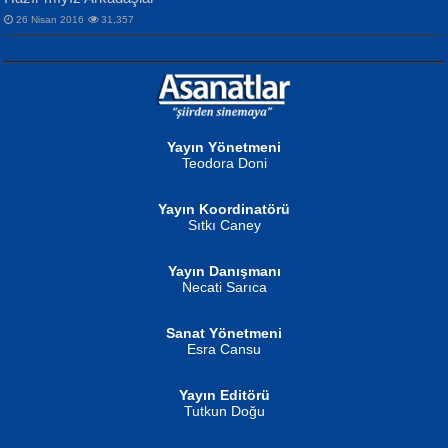
26 Nisan 2016
31,357
NURAN KÖSE BAYDAR
Neva Selçuk
Gün Güzeli...
Ben Deniz Değilim ki...
Yayın Yönetmeni
Teodora Doni
Yayın Koordinatörü
Sıtkı Caney
Yayın Danışmanı
MUSTAFA ORAL
Ahmet Aydın
Necati Sarıca
Şiir, Siyaseti Kaldırmıyor Tanpınar...
Helin...
Sanat Yönetmeni
Esra Cansu
Yayın Editörü
Tutkun Doğu