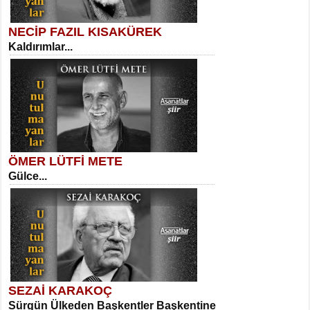
NECİP FAZIL KISAKÜREK
Kaldırımlar...
SELAHATTİN YILDIZ
İnsanın Zindanı...
Kadir Ünal
Ayağıma Dolanan Yokuş...
ÖMER LÜTFİ METE
Gülce...
MEHMET TAŞTAN
Vagon’da Bir Şairle...
Mehmet Çoban
Elmira...
SEZAİ KARAKOÇ
Sürgün Ülkeden Başkentler Başkentine
SITKI CANEY