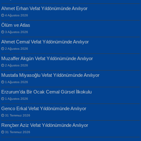
Ahmet Erhan Vefat Yıldönümünde Anılıyor
4 Ağustos 2026
Ölüm ve Atlas
3 Ağustos 2026
Ahmet Cemal Vefat Yıldönümünde Anılıyor
Banu Sancak
ATİLLA ÖZEN
2 Ağustos 2026
Defterimden İçeri...
Sultan Olmadan Önce Eyüp...
Muzaffer Akgün Vefat Yıldönümünde Anılıyor
2 Ağustos 2026
Mustafa Miyasoğlu Vefat Yıldönümünde Anılıyor
1 Ağustos 2026
Erzurum’da Bir Ocak Cemal Gürsel İlkokulu
1 Ağustos 2026
İsmail Aydos
EKREM KARABABA
Genco Erkal Vefat Yıldönümünde Anılıyor
İnkisar...
Yaralı Şiir...
31 Temmuz 2026
Rençber Aziz Vefat Yıldönümünde Anılıyor
31 Temmuz 2026