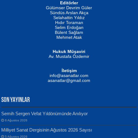
Editörler
İSMAİL OKUTAN
Gülümser Devrim Güler
Fatma Camcı
Erkeklerin Kahrolması Ne Demektir
Sündüs Arslan Akça
Evvel Zaman Tanrıçası...
Biliyor musunuz? ...
Selahattin Yıldız
Hıdır Toraman
Selim Erdoğan
Bülent Sağlam
Mehmet Atak
Hukuk Müşaviri
Av. Mustafa Özdemir
Mustafa Oral
NUHAN NEBİ ÇAM
İletişim
Yağmur Mangası...
Kaptan...
info@asanatlar.com
asanatlar@gmail.com
SON YAYINLAR
Semih Sergen Vefat Yıldönümünde Anılıyor
6 Ağustos 2026
Yılmaz Ekinci
MUSTAFA KELOĞLU
Milliyet Sanat Dergisinin Ağustos 2026 Sayısı
Geceye Söylenen...
Yarına İz Bırakmak...
5 Ağustos 2026