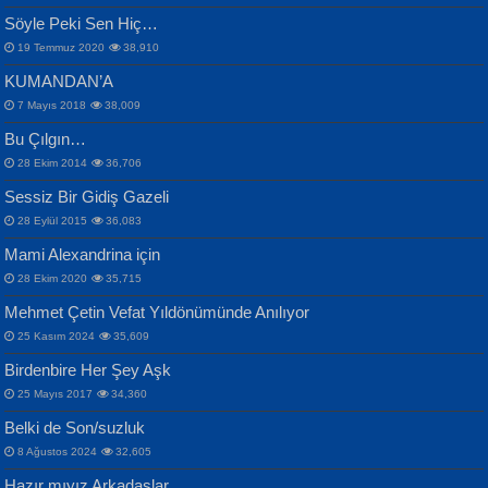
Samimiyet Nedir?...
Mescid-i Aksâ Üstüne Ay!...
Söyle Peki Sen Hiç…
19 Temmuz 2020
38,910
KUMANDAN’A
7 Mayıs 2018
38,009
Bu Çılgın…
ERDEM BAYAZIT
28 Ekim 2014
36,706
Sana, Bana, Vatanıma, Ülkemin
İPEK ACAR SERT
Selahattin Yıldız
Sessiz Bir Gidiş Gazeli
İnsanlarına Dair...
Gazze’nin Şecaati, Ümmetin İmtihanı...
İdrakimle Üşürken...
28 Eylül 2015
36,083
Mami Alexandrina için
28 Ekim 2020
35,715
Mehmet Çetin Vefat Yıldönümünde Anılıyor
25 Kasım 2024
35,609
Birdenbire Her Şey Aşk
NAZIM HİKMET RAN
MAHMUT GÜRBÜZ
Songül Özel
25 Mayıs 2017
34,360
Bir Cezaevinde, Tecritteki Adamın
İbrahim Olmak ve Bitirebilmek...
Mahzen...
Mektupları...
Belki de Son/suzluk
8 Ağustos 2024
32,605
Hazır mıyız Arkadaşlar