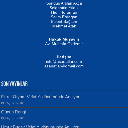
Erkeklerin Kahrolması Ne Demektir
Sündüs Arslan Akça
Evvel Zaman Tanrıçası...
Biliyor musunuz? ...
Selahattin Yıldız
Hıdır Toraman
Selim Erdoğan
Bülent Sağlam
Mehmet Atak
Hukuk Müşaviri
Av. Mustafa Özdemir
Mustafa Oral
NUHAN NEBİ ÇAM
İletişim
Yağmur Mangası...
Kaptan...
info@asanatlar.com
asanatlar@gmail.com
SON YAYINLAR
Fikret Otyam Vefat Yıldönümünde Anılıyor
9 Ağustos 2026
Yılmaz Ekinci
MUSTAFA KELOĞLU
Günün Rengi
Geceye Söylenen...
Yarına İz Bırakmak...
9 Ağustos 2026
Umur Bugay Vefat Yıldönümünde Anılıyor