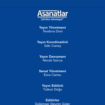
NURAN KÖSE BAYDAR
Neva Selçuk
Gün Güzeli...
Ben Deniz Değilim ki...
Yayın Yönetmeni
Teodora Doni
Yayın Koordinatörü
Sıtkı Caney
Yayın Danışmanı
MUSTAFA ORAL
Ahmet Aydın
Necati Sarıca
Şiir, Siyaseti Kaldırmıyor Tanpınar...
Helin...
Sanat Yönetmeni
Esra Cansu
Yayın Editörü
Tutkun Doğu
Editörler
İSMAİL OKUTAN
Gülümser Devrim Güler
Fatma Camcı