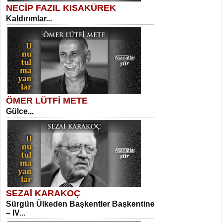
NECİP FAZIL KISAKÜREK
Kaldırımlar...
SELAHATTİN YILDIZ
İnsanın Zindanı...
Sibel Orhan
İki Kırık Boşluk...
ÖMER LÜTFİ METE
Gülce...
MEHMET TAŞTAN
Vagon’da Bir Şairle...
Meral Yağmur
Eski Bir Şiir...
SEZAİ KARAKOÇ
Sürgün Ülkeden Başkentler Başkentine
SITKI CANEY
– IV...
Oruçla Devrim ve Özgürlüğe…...
Kadir Ünal