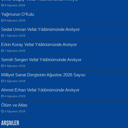
8 Ağustos 2026
Yağmurun O’Kulu
8 Ağustos 2026
Sedat Umran Vefat Yıldönümünde Anılıyor
Banu Sancak
ATİLLA ÖZEN
7 Ağustos 2026
Defterimden İçeri...
Sultan Olmadan Önce Eyüp...
Erkin Koray Vefat Yıldönümünde Anılıyor
7 Ağustos 2026
Semih Sergen Vefat Yıldönümünde Anılıyor
6 Ağustos 2026
Milliyet Sanat Dergisinin Ağustos 2026 Sayısı
5 Ağustos 2026
İsmail Aydos
EKREM KARABABA
Ahmet Erhan Vefat Yıldönümünde Anılıyor
İnkisar...
Yaralı Şiir...
4 Ağustos 2026
Ölüm ve Atlas
3 Ağustos 2026
Arşivler