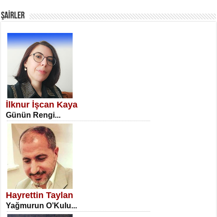
Fanatizm Çıkmazı...
ŞAİRLER
SATILMIŞ ÜMİT ÇETİNKAYA
Erkenlik...
İlknur İşcan Kaya
Günün Rengi...
NECLA DİLEK ARSLAN
Öğretmenler Günü Mahkemesi...
Hayrettin Taylan
Yağmurun O’Kulu...