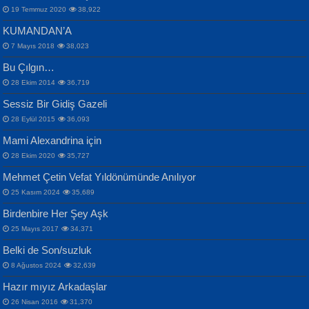
19 Temmuz 2020
38,922
KUMANDAN’A
7 Mayıs 2018
38,023
Bu Çılgın…
ERDEM BAYAZIT
28 Ekim 2014
36,719
Sana, Bana, Vatanıma, Ülkemin
İPEK ACAR SERT
Selahattin Yıldız
Sessiz Bir Gidiş Gazeli
İnsanlarına Dair...
Gazze’nin Şecaati, Ümmetin İmtihanı...
İdrakimle Üşürken...
28 Eylül 2015
36,093
Mami Alexandrina için
28 Ekim 2020
35,727
Mehmet Çetin Vefat Yıldönümünde Anılıyor
25 Kasım 2024
35,689
Birdenbire Her Şey Aşk
NAZIM HİKMET RAN
MAHMUT GÜRBÜZ
Songül Özel
25 Mayıs 2017
34,371
Bir Cezaevinde, Tecritteki Adamın
İbrahim Olmak ve Bitirebilmek...
Mahzen...
Mektupları...
Belki de Son/suzluk
8 Ağustos 2024
32,639
Hazır mıyız Arkadaşlar
26 Nisan 2016
31,370