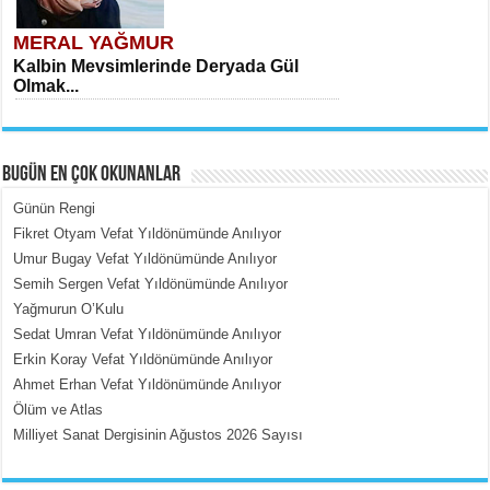
MERAL YAĞMUR
Kalbin Mevsimlerinde Deryada Gül
Olmak...
BUGÜN EN ÇOK OKUNANLAR
Günün Rengi
Fikret Otyam Vefat Yıldönümünde Anılıyor
Umur Bugay Vefat Yıldönümünde Anılıyor
MEHMET ÇOBAN
Semih Sergen Vefat Yıldönümünde Anılıyor
İçerdeki Put Dışardaki Maskeler...
Yağmurun O’Kulu
Sedat Umran Vefat Yıldönümünde Anılıyor
Erkin Koray Vefat Yıldönümünde Anılıyor
Ahmet Erhan Vefat Yıldönümünde Anılıyor
Ölüm ve Atlas
Milliyet Sanat Dergisinin Ağustos 2026 Sayısı
EMİNE CUMA