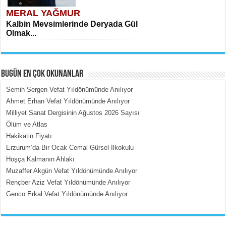
MERAL YAĞMUR
Kalbin Mevsimlerinde Deryada Gül
Olmak...
BUGÜN EN ÇOK OKUNANLAR
Semih Sergen Vefat Yıldönümünde Anılıyor
Ahmet Erhan Vefat Yıldönümünde Anılıyor
Milliyet Sanat Dergisinin Ağustos 2026 Sayısı
MEHMET ÇOBAN
Ölüm ve Atlas
İçerdeki Put Dışardaki Maskeler...
Hakikatin Fiyatı
Erzurum’da Bir Ocak Cemal Gürsel İlkokulu
Hoşça Kalmanın Ahlakı
Muzaffer Akgün Vefat Yıldönümünde Anılıyor
Rençber Aziz Vefat Yıldönümünde Anılıyor
Genco Erkal Vefat Yıldönümünde Anılıyor
EMİNE CUMA
Fanatizm Çıkmazı...