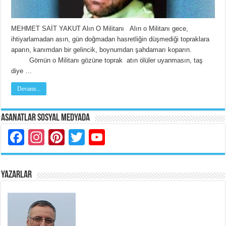
MEHMET SAİT YAKUT Alın O Militanı Alın o Militanı gece,
ihtiyarlamadan asın, gün doğmadan hasretliğin düşmediği topraklara
aparın, kanımdan bir gelincik, boynumdan şahdamarı koparın.
Gömün o Militanı gözüne toprak atın ölüler uyanmasın, taş
diye …
Devamı...
Asanatlar Sosyal Medyada
Facebook
Instagram
Pinterest
Twitter
YouTube
YAZARLAR