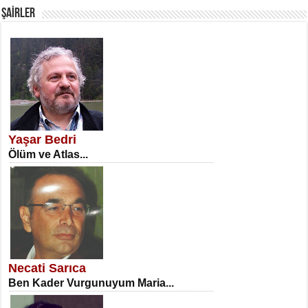
ŞAİRLER
SATILMIŞ ÜMİT ÇETİNKAYA
Erkenlik...
Yaşar Bedri
Ölüm ve Atlas...
NECLA DİLEK ARSLAN
Öğretmenler Günü Mahkemesi...
Necati Sarıca
Ben Kader Vurgunuyum Maria...