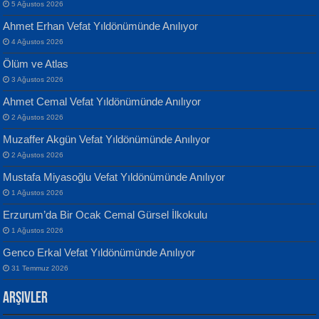
5 Ağustos 2026
Ahmet Erhan Vefat Yıldönümünde Anılıyor
4 Ağustos 2026
Ölüm ve Atlas
Banu Sancak
ATİLLA ÖZEN
3 Ağustos 2026
Defterimden İçeri...
Sultan Olmadan Önce Eyüp...
Ahmet Cemal Vefat Yıldönümünde Anılıyor
2 Ağustos 2026
Muzaffer Akgün Vefat Yıldönümünde Anılıyor
2 Ağustos 2026
Mustafa Miyasoğlu Vefat Yıldönümünde Anılıyor
1 Ağustos 2026
İsmail Aydos
EKREM KARABABA
Erzurum’da Bir Ocak Cemal Gürsel İlkokulu
İnkisar...
Yaralı Şiir...
1 Ağustos 2026
Genco Erkal Vefat Yıldönümünde Anılıyor
31 Temmuz 2026
Arşivler