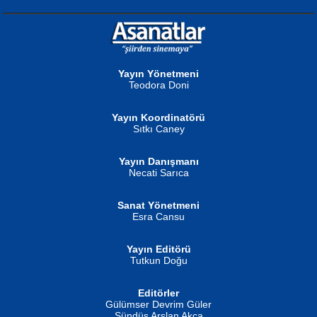
NURAN KÖSE BAYDAR
Neva Selçuk
Gün Güzeli...
Ben Deniz Değilim ki...
Yayın Yönetmeni
Teodora Doni
Yayın Koordinatörü
Sıtkı Caney
Yayın Danışmanı
MUSTAFA ORAL
Ahmet Aydın
Necati Sarıca
Şiir, Siyaseti Kaldırmıyor Tanpınar...
Helin...
Sanat Yönetmeni
Esra Cansu
Yayın Editörü
Tutkun Doğu
Editörler
İSMAİL OKUTAN
Gülümser Devrim Güler
Fatma Camcı
Erkeklerin Kahrolması Ne Demektir
Sündüs Arslan Akça