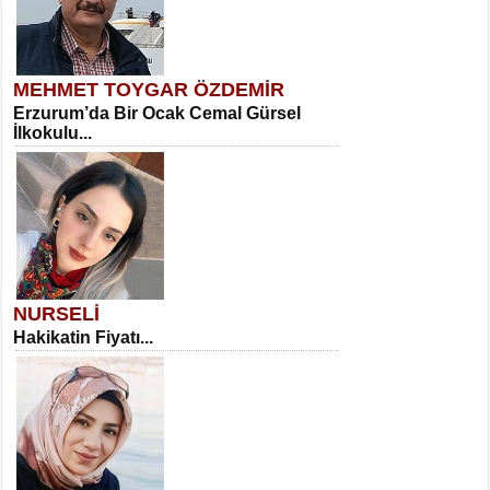
MEHMET TOYGAR ÖZDEMİR
Erzurum’da Bir Ocak Cemal Gürsel
İlkokulu...
NURSELİ
Hakikatin Fiyatı...