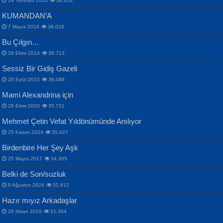
19 Temmuz 2020
38,916
KUMANDAN’A
7 Mayıs 2018
38,016
Bu Çılgın…
ERDEM BAYAZIT
28 Ekim 2014
36,713
Sana, Bana, Vatanıma, Ülkemin
İPEK ACAR SERT
Selahattin Yıldız
Sessiz Bir Gidiş Gazeli
İnsanlarına Dair...
Gazze’nin Şecaati, Ümmetin İmtihanı...
İdrakimle Üşürken...
28 Eylül 2015
36,088
Mami Alexandrina için
28 Ekim 2020
35,721
Mehmet Çetin Vefat Yıldönümünde Anılıyor
25 Kasım 2024
35,627
Birdenbire Her Şey Aşk
NAZIM HİKMET RAN
MAHMUT GÜRBÜZ
Songül Özel
25 Mayıs 2017
34,365
Bir Cezaevinde, Tecritteki Adamın
İbrahim Olmak ve Bitirebilmek...
Mahzen...
Mektupları...
Belki de Son/suzluk
8 Ağustos 2024
32,612
Hazır mıyız Arkadaşlar
26 Nisan 2016
31,364