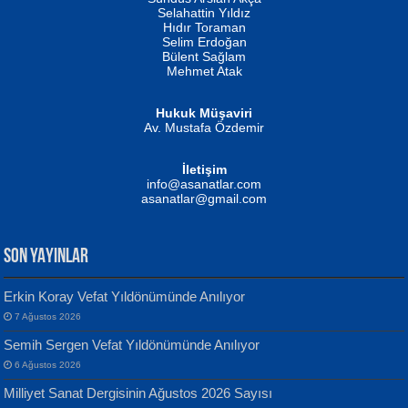
Evvel Zaman Tanrıçası...
Biliyor musunuz? ...
Selahattin Yıldız
Hıdır Toraman
Selim Erdoğan
Bülent Sağlam
Mehmet Atak
Hukuk Müşaviri
Av. Mustafa Özdemir
Mustafa Oral
NUHAN NEBİ ÇAM
İletişim
Yağmur Mangası...
Kaptan...
info@asanatlar.com
asanatlar@gmail.com
SON YAYINLAR
Erkin Koray Vefat Yıldönümünde Anılıyor
7 Ağustos 2026
Yılmaz Ekinci
MUSTAFA KELOĞLU
Semih Sergen Vefat Yıldönümünde Anılıyor
Geceye Söylenen...
Yarına İz Bırakmak...
6 Ağustos 2026
Milliyet Sanat Dergisinin Ağustos 2026 Sayısı