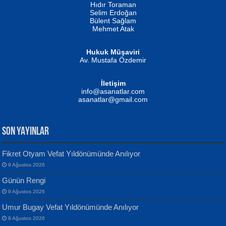
Hıdır Toraman
Selim Erdoğan
Bülent Sağlam
Mehmet Atak
Hukuk Müşaviri
Av. Mustafa Özdemir
Mustafa Oral
NUHAN NEBİ ÇAM
İletişim
Yağmur Mangası...
Kaptan...
info@asanatlar.com
asanatlar@gmail.com
SON YAYINLAR
Fikret Otyam Vefat Yıldönümünde Anılıyor
9 Ağustos 2026
Yılmaz Ekinci
MUSTAFA KELOĞLU
Günün Rengi
Geceye Söylenen...
Yarına İz Bırakmak...
9 Ağustos 2026
Umur Bugay Vefat Yıldönümünde Anılıyor
8 Ağustos 2026