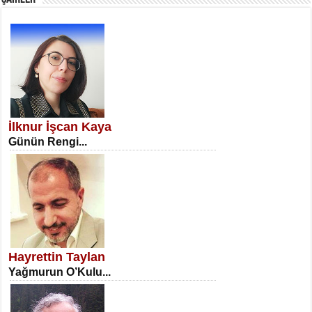
SATILMIŞ ÜMİT ÇETİNKAYA
Erkenlik...
İlknur İşcan Kaya
Günün Rengi...
NECLA DİLEK ARSLAN
Öğretmenler Günü Mahkemesi...
Hayrettin Taylan
Yağmurun O’Kulu...