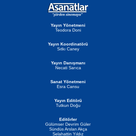
NURAN KÖSE BAYDAR
Neva Selçuk
Gün Güzeli...
Ben Deniz Değilim ki...
Yayın Yönetmeni
Teodora Doni
Yayın Koordinatörü
Sıtkı Caney
Yayın Danışmanı
MUSTAFA ORAL
Ahmet Aydın
Necati Sarıca
Şiir, Siyaseti Kaldırmıyor Tanpınar...
Helin...
Sanat Yönetmeni
Esra Cansu
Yayın Editörü
Tutkun Doğu
Editörler
İSMAİL OKUTAN
Gülümser Devrim Güler
Fatma Camcı
Erkeklerin Kahrolması Ne Demektir
Sündüs Arslan Akça
Evvel Zaman Tanrıçası...
Biliyor musunuz? ...
Selahattin Yıldız