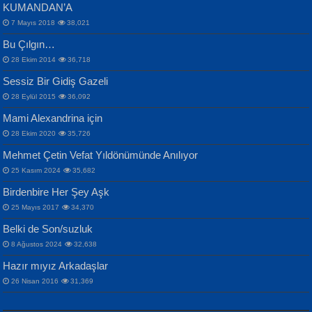
KUMANDAN’A
7 Mayıs 2018
38,021
Bu Çılgın…
ERDEM BAYAZIT
28 Ekim 2014
36,718
Sana, Bana, Vatanıma, Ülkemin
İPEK ACAR SERT
Selahattin Yıldız
Sessiz Bir Gidiş Gazeli
İnsanlarına Dair...
Gazze’nin Şecaati, Ümmetin İmtihanı...
İdrakimle Üşürken...
28 Eylül 2015
36,092
Mami Alexandrina için
28 Ekim 2020
35,726
Mehmet Çetin Vefat Yıldönümünde Anılıyor
25 Kasım 2024
35,682
Birdenbire Her Şey Aşk
NAZIM HİKMET RAN
MAHMUT GÜRBÜZ
Songül Özel
25 Mayıs 2017
34,370
Bir Cezaevinde, Tecritteki Adamın
İbrahim Olmak ve Bitirebilmek...
Mahzen...
Mektupları...
Belki de Son/suzluk
8 Ağustos 2024
32,638
Hazır mıyız Arkadaşlar
26 Nisan 2016
31,369