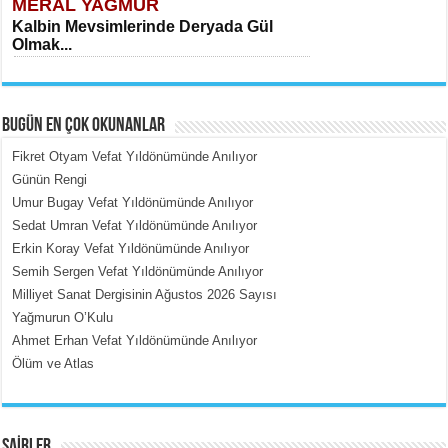
MERAL YAĞMUR
Kalbin Mevsimlerinde Deryada Gül
Olmak...
BUGÜN EN ÇOK OKUNANLAR
Fikret Otyam Vefat Yıldönümünde Anılıyor
Günün Rengi
Umur Bugay Vefat Yıldönümünde Anılıyor
MEHMET ÇOBAN
Sedat Umran Vefat Yıldönümünde Anılıyor
İçerdeki Put Dışardaki Maskeler...
Erkin Koray Vefat Yıldönümünde Anılıyor
Semih Sergen Vefat Yıldönümünde Anılıyor
Milliyet Sanat Dergisinin Ağustos 2026 Sayısı
Yağmurun O’Kulu
Ahmet Erhan Vefat Yıldönümünde Anılıyor
Ölüm ve Atlas
EMİNE CUMA
Fanatizm Çıkmazı...
ŞAİRLER