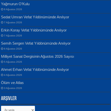
Yağmurun O’Kulu
8 Ağustos 2026
Sedat Umran Vefat Yıldönümünde Anılıyor
Banu Sancak
ATİLLA ÖZEN
7 Ağustos 2026
Defterimden İçeri...
Sultan Olmadan Önce Eyüp...
Erkin Koray Vefat Yıldönümünde Anılıyor
7 Ağustos 2026
Semih Sergen Vefat Yıldönümünde Anılıyor
6 Ağustos 2026
Milliyet Sanat Dergisinin Ağustos 2026 Sayısı
5 Ağustos 2026
İsmail Aydos
EKREM KARABABA
Ahmet Erhan Vefat Yıldönümünde Anılıyor
İnkisar...
Yaralı Şiir...
4 Ağustos 2026
Ölüm ve Atlas
3 Ağustos 2026
Arşivler
Arşivler