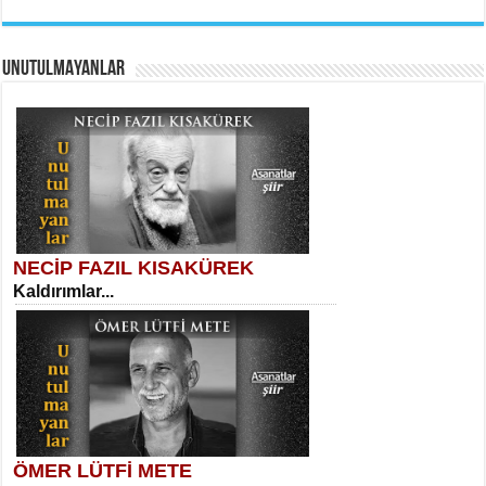
UNUTULMAYANLAR
AHMET URFALI
Ömer Lütfi Mete’nin “Gülce” Şiirini
Tahlil Denemesi...
Necati Sarıca
Ben Kader Vurgunuyum Maria...
NECİP FAZIL KISAKÜREK
Kaldırımlar...
SELAHATTİN YILDIZ
İnsanın Zindanı...
Sibel Orhan
İki Kırık Boşluk...
ÖMER LÜTFİ METE