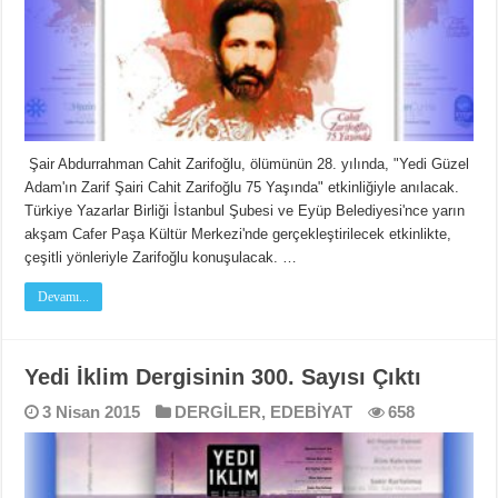
Şair Abdurrahman Cahit Zarifoğlu, ölümünün 28. yılında, "Yedi Güzel
Adam'ın Zarif Şairi Cahit Zarifoğlu 75 Yaşında" etkinliğiyle anılacak.
Türkiye Yazarlar Birliği İstanbul Şubesi ve Eyüp Belediyesi'nce yarın
akşam Cafer Paşa Kültür Merkezi'nde gerçekleştirilecek etkinlikte,
çeşitli yönleriyle Zarifoğlu konuşulacak. …
Devamı...
Yedi İklim Dergisinin 300. Sayısı Çıktı
3 Nisan 2015
DERGİLER
,
EDEBİYAT
658