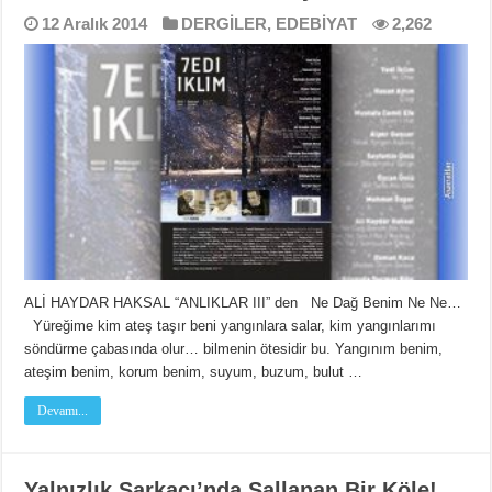
12 Aralık 2014
DERGİLER
,
EDEBİYAT
2,262
ALİ HAYDAR HAKSAL “ANLIKLAR III” den Ne Dağ Benim Ne Ne…
Yüreğime kim ateş taşır beni yangınlara salar, kim yangınlarımı
söndürme çabasında olur… bilmenin ötesidir bu. Yangınım benim,
ateşim benim, korum benim, suyum, buzum, bulut …
Devamı...
Yalnızlık Sarkacı’nda Sallanan Bir Köle!