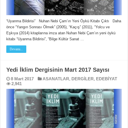
“Uyanma Bildirisi” Nuhan Nebi Çam’ın Yeni Öykü Kitabı Çıktı Daha
önce “Yangın Sonrası Ölmek” (2005), “Kaçış” (2011), “Yolcu ve
Eşkıya (2014) kitaplarına imza atan Nuhan Nebi Çam’ın yeni öykü
kitabı “Uyanma Bildirisi”, “Bilge Kültür Sanat …
Devamı...
Yedi İklim Dergisinin Mart 2017 Sayısı
8 Mart 2017
ASANATLAR
,
DERGİLER
,
EDEBİYAT
2,941