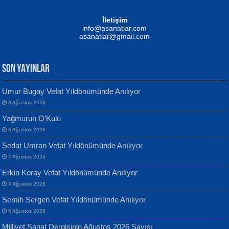
Mustafa Oral
NUHAN NEBİ ÇAM
İletişim
Yağmur Mangası...
Kaptan...
info@asanatlar.com
asanatlar@gmail.com
SON YAYINLAR
Umur Bugay Vefat Yıldönümünde Anılıyor
8 Ağustos 2026
Yılmaz Ekinci
MUSTAFA KELOĞLU
Yağmurun O’Kulu
Geceye Söylenen...
Yarına İz Bırakmak...
8 Ağustos 2026
Sedat Umran Vefat Yıldönümünde Anılıyor
7 Ağustos 2026
Erkin Koray Vefat Yıldönümünde Anılıyor
7 Ağustos 2026
Semih Sergen Vefat Yıldönümünde Anılıyor
Banu Sancak
ATİLLA ÖZEN
6 Ağustos 2026
Defterimden İçeri...
Sultan Olmadan Önce Eyüp...
Milliyet Sanat Dergisinin Ağustos 2026 Sayısı