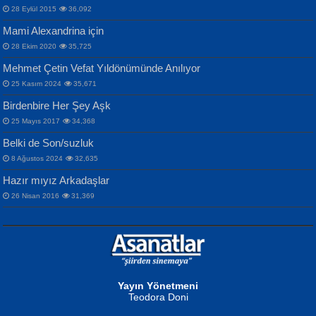
İdrakimle Üşürken...
28 Eylül 2015
36,092
Mami Alexandrina için
28 Ekim 2020
35,725
Mehmet Çetin Vefat Yıldönümünde Anılıyor
25 Kasım 2024
35,671
Birdenbire Her Şey Aşk
NAZIM HİKMET RAN
MAHMUT GÜRBÜZ
Songül Özel
25 Mayıs 2017
34,368
Bir Cezaevinde, Tecritteki Adamın
İbrahim Olmak ve Bitirebilmek...
Mahzen...
Mektupları...
Belki de Son/suzluk
8 Ağustos 2024
32,635
Hazır mıyız Arkadaşlar
26 Nisan 2016
31,369
NURAN KÖSE BAYDAR
Neva Selçuk
Gün Güzeli...
Ben Deniz Değilim ki...
Yayın Yönetmeni
Teodora Doni