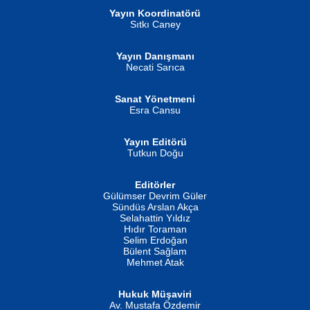
Yayın Koordinatörü
Sıtkı Caney
Yayın Danışmanı
MUSTAFA ORAL
Ahmet Aydın
Necati Sarıca
Şiir, Siyaseti Kaldırmıyor Tanpınar...
Helin...
Sanat Yönetmeni
Esra Cansu
Yayın Editörü
Tutkun Doğu
Editörler
İSMAİL OKUTAN
Gülümser Devrim Güler
Fatma Camcı
Erkeklerin Kahrolması Ne Demektir
Sündüs Arslan Akça
Evvel Zaman Tanrıçası...
Biliyor musunuz? ...
Selahattin Yıldız
Hıdır Toraman
Selim Erdoğan
Bülent Sağlam
Mehmet Atak
Hukuk Müşaviri
Av. Mustafa Özdemir