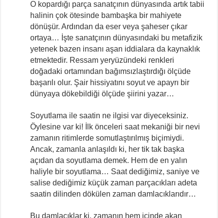
O kopardığı parça sanatçının dünyasında artık tabii
halinin çok ötesinde bambaşka bir mahiyete
dönüşür. Ardından da eser veya şaheser çıkar
ortaya… İşte sanatçının dünyasındaki bu metafizik
yetenek bazen insanı aşan iddialara da kaynaklık
etmektedir. Ressam yeryüzündeki renkleri
doğadaki ortamından bağımsızlaştırdığı ölçüde
başarılı olur. Şair hissiyatını soyut ve apayrı bir
dünyaya dökebildiği ölçüde şiirini yazar…
Soyutlama ile saatin ne ilgisi var diyeceksiniz.
Öylesine var ki! İlk önceleri saat mekaniği bir nevi
zamanın ritimlerde somutlaştırılmış biçimiydi.
Ancak, zamanla anlaşıldı ki, her tik tak başka
açıdan da soyutlama demek. Hem de en yalın
haliyle bir soyutlama… Saat dediğimiz, saniye ve
salise dediğimiz küçük zaman parçacıkları adeta
saatin dilinden dökülen zaman damlacıklarıdır…
Bu damlacıklar ki, zamanın hem içinde akan