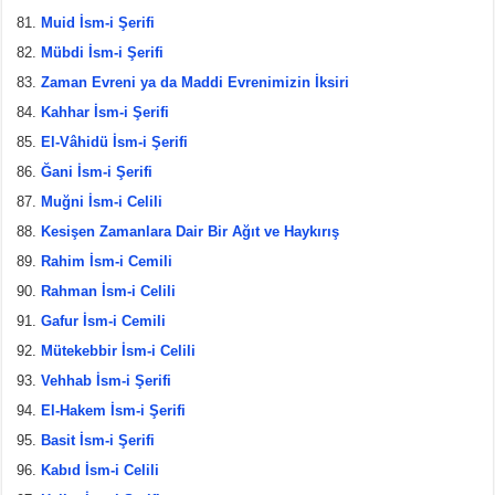
Muid İsm-i Şerifi
Mübdi İsm-i Şerifi
Zaman Evreni ya da Maddi Evrenimizin İksiri
Kahhar İsm-i Şerifi
El-Vâhidü İsm-i Şerifi
Ğani İsm-i Şerifi
Muğni İsm-i Celili
Kesişen Zamanlara Dair Bir Ağıt ve Haykırış
Rahim İsm-i Cemili
Rahman İsm-i Celili
Gafur İsm-i Cemili
Mütekebbir İsm-i Celili
Vehhab İsm-i Şerifi
El-Hakem İsm-i Şerifi
Basit İsm-i Şerifi
Kabıd İsm-i Celili