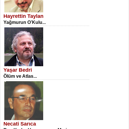
SATILMIŞ ÜMİT ÇETİNKAYA
Erkenlik...
Hayrettin Taylan
Yağmurun O’Kulu...
NECLA DİLEK ARSLAN
Öğretmenler Günü Mahkemesi...
Yaşar Bedri
Ölüm ve Atlas...
İSA KARATEPE
Ekranlar Arasında Kaybolan İnsan...
Necati Sarıca