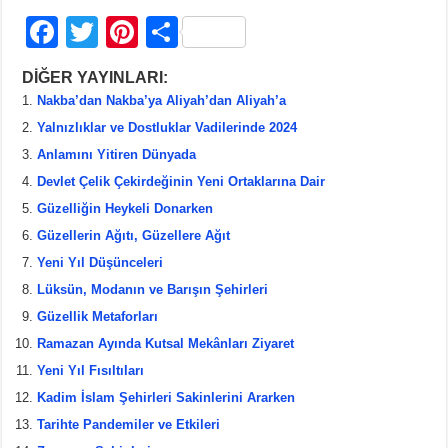
F
T
Pi
S
a
wi
nt
h
DİĞER YAYINLARI:
c
tt
er
ar
Nakba’dan Nakba’ya Aliyah’dan Aliyah’a
e
er
e
e
Yalnızlıklar ve Dostluklar Vadilerinde 2024
b
st
Anlamını Yitiren Dünyada
Devlet Çelik Çekirdeğinin Yeni Ortaklarına Dair
o
Güzelliğin Heykeli Donarken
o
Güzellerin Ağıtı, Güzellere Ağıt
k
Yeni Yıl Düşünceleri
Lüksün, Modanın ve Barışın Şehirleri
Güzellik Metaforları
Ramazan Ayında Kutsal Mekânları Ziyaret
Yeni Yıl Fısıltıları
Kadim İslam Şehirleri Sakinlerini Ararken
Tarihte Pandemiler ve Etkileri