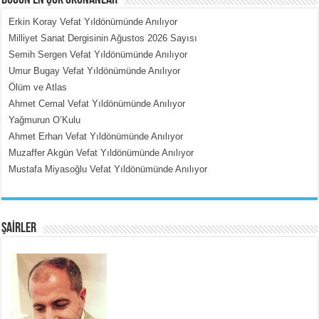
BUGÜN EN ÇOK OKUNANLAR
Erkin Koray Vefat Yıldönümünde Anılıyor
Milliyet Sanat Dergisinin Ağustos 2026 Sayısı
Semih Sergen Vefat Yıldönümünde Anılıyor
MEHMET ÇOBAN
Umur Bugay Vefat Yıldönümünde Anılıyor
İçerdeki Put Dışardaki Maskeler...
Ölüm ve Atlas
Ahmet Cemal Vefat Yıldönümünde Anılıyor
Yağmurun O’Kulu
Ahmet Erhan Vefat Yıldönümünde Anılıyor
Muzaffer Akgün Vefat Yıldönümünde Anılıyor
Mustafa Miyasoğlu Vefat Yıldönümünde Anılıyor
EMİNE CUMA
Fanatizm Çıkmazı...
ŞAİRLER