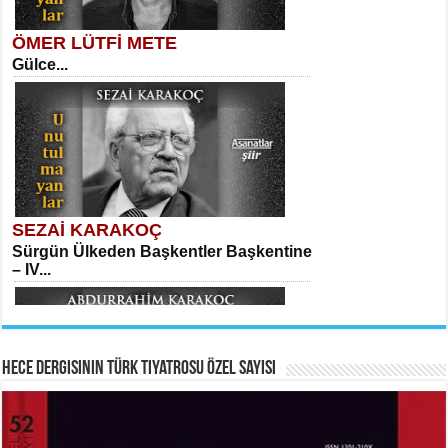
ÖMER LÜTFİ METE
Gülce...
MEHMET TAŞTAN
Vagon’da Bir Şairle...
Kadir Ünal
Ayağıma Dolanan Yokuş...
SEZAİ KARAKOÇ
Sürgün Ülkeden Başkentler Başkentine
SITKI CANEY
– IV...
Oruçla Devrim ve Özgürlüğe…...
Mehmet Çoban
Elmira...
Hece Dergisinin Türk Tiyatrosu Özel Sayısı
ABDURRAHİM KARAKOÇ
HAYRETTİN TAYLAN