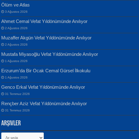
Ölüm ve Atlas
3 Ağustos 2026
Ahmet Cemal Vefat Yıldönümünde Anılıyor
Banu Sancak
ATİLLA ÖZEN
2 Ağustos 2026
Defterimden İçeri...
Sultan Olmadan Önce Eyüp...
Muzaffer Akgün Vefat Yıldönümünde Anılıyor
2 Ağustos 2026
Mustafa Miyasoğlu Vefat Yıldönümünde Anılıyor
1 Ağustos 2026
Erzurum’da Bir Ocak Cemal Gürsel İlkokulu
1 Ağustos 2026
İsmail Aydos
EKREM KARABABA
Genco Erkal Vefat Yıldönümünde Anılıyor
İnkisar...
Yaralı Şiir...
31 Temmuz 2026
Rençber Aziz Vefat Yıldönümünde Anılıyor
31 Temmuz 2026
Arşivler
Arşivler