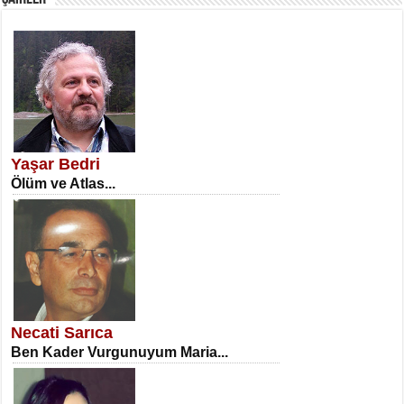
SATILMIŞ ÜMİT ÇETİNKAYA
Erkenlik...
Yaşar Bedri
Ölüm ve Atlas...
NECLA DİLEK ARSLAN
Öğretmenler Günü Mahkemesi...
Necati Sarıca
Ben Kader Vurgunuyum Maria...