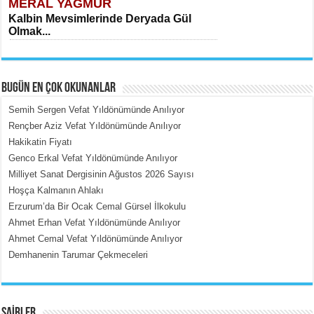
MERAL YAĞMUR
Kalbin Mevsimlerinde Deryada Gül
Olmak...
BUGÜN EN ÇOK OKUNANLAR
Semih Sergen Vefat Yıldönümünde Anılıyor
Rençber Aziz Vefat Yıldönümünde Anılıyor
Hakikatin Fiyatı
MEHMET ÇOBAN
Genco Erkal Vefat Yıldönümünde Anılıyor
İçerdeki Put Dışardaki Maskeler...
Milliyet Sanat Dergisinin Ağustos 2026 Sayısı
Hoşça Kalmanın Ahlakı
Erzurum’da Bir Ocak Cemal Gürsel İlkokulu
Ahmet Erhan Vefat Yıldönümünde Anılıyor
Ahmet Cemal Vefat Yıldönümünde Anılıyor
Demhanenin Tarumar Çekmeceleri
EMİNE CUMA
Fanatizm Çıkmazı...
ŞAİRLER