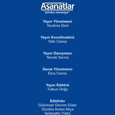
NURAN KÖSE BAYDAR
Neva Selçuk
Gün Güzeli...
Ben Deniz Değilim ki...
Yayın Yönetmeni
Teodora Doni
Yayın Koordinatörü
Sıtkı Caney
Yayın Danışmanı
MUSTAFA ORAL
Ahmet Aydın
Necati Sarıca
Şiir, Siyaseti Kaldırmıyor Tanpınar...
Helin...
Sanat Yönetmeni
Esra Cansu
Yayın Editörü
Tutkun Doğu
Editörler
İSMAİL OKUTAN
Gülümser Devrim Güler
Fatma Camcı
Erkeklerin Kahrolması Ne Demektir
Sündüs Arslan Akça
Evvel Zaman Tanrıçası...
Biliyor musunuz? ...
Selahattin Yıldız