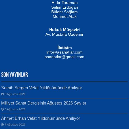
Hıdır Toraman
Selim Erdoğan
Bülent Sağlam
Mehmet Atak
Hukuk Müşaviri
Av. Mustafa Özdemir
Mustafa Oral
NUHAN NEBİ ÇAM
İletişim
Yağmur Mangası...
Kaptan...
info@asanatlar.com
asanatlar@gmail.com
SON YAYINLAR
Semih Sergen Vefat Yıldönümünde Anılıyor
6 Ağustos 2026
Yılmaz Ekinci
MUSTAFA KELOĞLU
Milliyet Sanat Dergisinin Ağustos 2026 Sayısı
Geceye Söylenen...
Yarına İz Bırakmak...
5 Ağustos 2026
Ahmet Erhan Vefat Yıldönümünde Anılıyor
4 Ağustos 2026