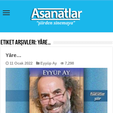
Etiket Arşivleri:
Yâre…
Yâre…
11 Ocak 2022
Eyyüp Ay
7,298