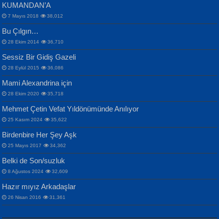
KUMANDAN’A
7 Mayıs 2018
38,012
Bu Çılgın…
ERDEM BAYAZIT
28 Ekim 2014
36,710
Sana, Bana, Vatanıma, Ülkemin
İPEK ACAR SERT
Selahattin Yıldız
Sessiz Bir Gidiş Gazeli
İnsanlarına Dair...
Gazze’nin Şecaati, Ümmetin İmtihanı...
İdrakimle Üşürken...
28 Eylül 2015
36,086
Mami Alexandrina için
28 Ekim 2020
35,718
Mehmet Çetin Vefat Yıldönümünde Anılıyor
25 Kasım 2024
35,622
Birdenbire Her Şey Aşk
NAZIM HİKMET RAN
MAHMUT GÜRBÜZ
Songül Özel
25 Mayıs 2017
34,362
Bir Cezaevinde, Tecritteki Adamın
İbrahim Olmak ve Bitirebilmek...
Mahzen...
Mektupları...
Belki de Son/suzluk
8 Ağustos 2024
32,609
Hazır mıyız Arkadaşlar
26 Nisan 2016
31,361