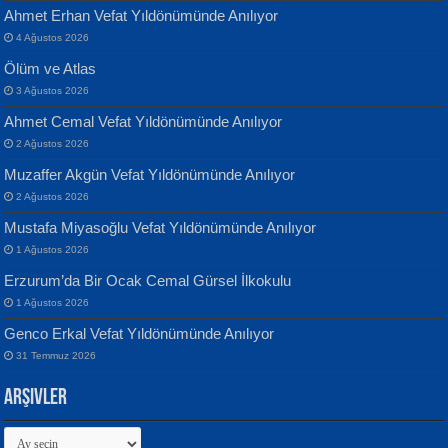
Ahmet Erhan Vefat Yıldönümünde Anılıyor
4 Ağustos 2026
Ölüm ve Atlas
Banu Sancak
ATİLLA ÖZEN
3 Ağustos 2026
Defterimden İçeri...
Sultan Olmadan Önce Eyüp...
Ahmet Cemal Vefat Yıldönümünde Anılıyor
2 Ağustos 2026
Muzaffer Akgün Vefat Yıldönümünde Anılıyor
2 Ağustos 2026
Mustafa Miyasoğlu Vefat Yıldönümünde Anılıyor
1 Ağustos 2026
İsmail Aydos
EKREM KARABABA
Erzurum’da Bir Ocak Cemal Gürsel İlkokulu
İnkisar...
Yaralı Şiir...
1 Ağustos 2026
Genco Erkal Vefat Yıldönümünde Anılıyor
31 Temmuz 2026
Arşivler
Arşivler