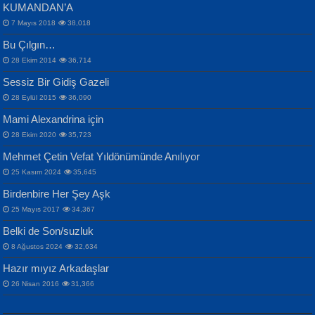
KUMANDAN’A
7 Mayıs 2018
38,018
Bu Çılgın…
ERDEM BAYAZIT
28 Ekim 2014
36,714
Sana, Bana, Vatanıma, Ülkemin
İPEK ACAR SERT
Selahattin Yıldız
Sessiz Bir Gidiş Gazeli
İnsanlarına Dair...
Gazze’nin Şecaati, Ümmetin İmtihanı...
İdrakimle Üşürken...
28 Eylül 2015
36,090
Mami Alexandrina için
28 Ekim 2020
35,723
Mehmet Çetin Vefat Yıldönümünde Anılıyor
25 Kasım 2024
35,645
Birdenbire Her Şey Aşk
NAZIM HİKMET RAN
MAHMUT GÜRBÜZ
Songül Özel
25 Mayıs 2017
34,367
Bir Cezaevinde, Tecritteki Adamın
İbrahim Olmak ve Bitirebilmek...
Mahzen...
Mektupları...
Belki de Son/suzluk
8 Ağustos 2024
32,634
Hazır mıyız Arkadaşlar
26 Nisan 2016
31,366