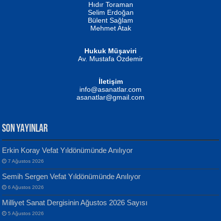
Hıdır Toraman
Selim Erdoğan
Bülent Sağlam
Mehmet Atak
Hukuk Müşaviri
Av. Mustafa Özdemir
Mustafa Oral
NUHAN NEBİ ÇAM
İletişim
Yağmur Mangası...
Kaptan...
info@asanatlar.com
asanatlar@gmail.com
SON YAYINLAR
Erkin Koray Vefat Yıldönümünde Anılıyor
7 Ağustos 2026
Yılmaz Ekinci
MUSTAFA KELOĞLU
Semih Sergen Vefat Yıldönümünde Anılıyor
Geceye Söylenen...
Yarına İz Bırakmak...
6 Ağustos 2026
Milliyet Sanat Dergisinin Ağustos 2026 Sayısı
5 Ağustos 2026