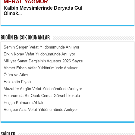
MERAL YAĞMUR
Kalbin Mevsimlerinde Deryada Gül
Olmak...
BUGÜN EN ÇOK OKUNANLAR
Semih Sergen Vefat Yıldönümünde Anılıyor
Erkin Koray Vefat Yıldönümünde Anılıyor
Milliyet Sanat Dergisinin Ağustos 2026 Sayısı
MEHMET ÇOBAN
Ahmet Erhan Vefat Yıldönümünde Anılıyor
İçerdeki Put Dışardaki Maskeler...
Ölüm ve Atlas
Hakikatin Fiyatı
Muzaffer Akgün Vefat Yıldönümünde Anılıyor
Erzurum’da Bir Ocak Cemal Gürsel İlkokulu
Hoşça Kalmanın Ahlakı
Rençber Aziz Vefat Yıldönümünde Anılıyor
EMİNE CUMA
Fanatizm Çıkmazı...
ŞAİRLER