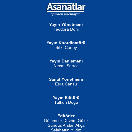
NURAN KÖSE BAYDAR
Neva Selçuk
Gün Güzeli...
Ben Deniz Değilim ki...
Yayın Yönetmeni
Teodora Doni
Yayın Koordinatörü
Sıtkı Caney
Yayın Danışmanı
MUSTAFA ORAL
Ahmet Aydın
Necati Sarıca
Şiir, Siyaseti Kaldırmıyor Tanpınar...
Helin...
Sanat Yönetmeni
Esra Cansu
Yayın Editörü
Tutkun Doğu
Editörler
İSMAİL OKUTAN
Gülümser Devrim Güler
Fatma Camcı
Erkeklerin Kahrolması Ne Demektir
Sündüs Arslan Akça
Evvel Zaman Tanrıçası...
Biliyor musunuz? ...
Selahattin Yıldız