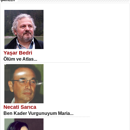
SATILMIŞ ÜMİT ÇETİNKAYA
Erkenlik...
Yaşar Bedri
Ölüm ve Atlas...
NECLA DİLEK ARSLAN
Öğretmenler Günü Mahkemesi...
Necati Sarıca
Ben Kader Vurgunuyum Maria...