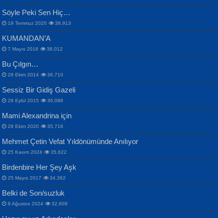
Samimiyet Nedir?...
Mescid-i Aksâ Üstüne Ay!...
Söyle Peki Sen Hiç…
19 Temmuz 2020
38,913
KUMANDAN’A
7 Mayıs 2018
38,012
Bu Çılgın…
ERDEM BAYAZIT
28 Ekim 2014
36,710
Sana, Bana, Vatanıma, Ülkemin
İPEK ACAR SERT
Selahattin Yıldız
Sessiz Bir Gidiş Gazeli
İnsanlarına Dair...
Gazze’nin Şecaati, Ümmetin İmtihanı...
İdrakimle Üşürken...
28 Eylül 2015
36,086
Mami Alexandrina için
28 Ekim 2020
35,718
Mehmet Çetin Vefat Yıldönümünde Anılıyor
25 Kasım 2024
35,622
Birdenbire Her Şey Aşk
NAZIM HİKMET RAN
MAHMUT GÜRBÜZ
Songül Özel
25 Mayıs 2017
34,362
Bir Cezaevinde, Tecritteki Adamın
İbrahim Olmak ve Bitirebilmek...
Mahzen...
Mektupları...
Belki de Son/suzluk
8 Ağustos 2024
32,609