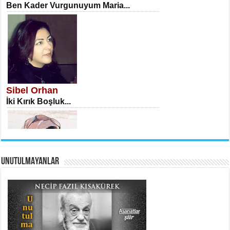
Ben Kader Vurgunuyum Maria...
İSA KARATEPE
Ekranlar Arasında Kaybolan İnsan...
Sibel Orhan
İki Kırık Boşluk...
UNUTULMAYANLAR
AHMET URFALI
Ömer Lütfi Mete’nin “Gülce” Şiirini
Tahlil Denemesi...
Meral Yağmur
Eski Bir Şiir...