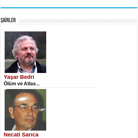
EMİNE CUMA
Fanatizm Çıkmazı...
ŞAİRLER
SATILMIŞ ÜMİT ÇETİNKAYA
Erkenlik...
Yaşar Bedri
Ölüm ve Atlas...
NECLA DİLEK ARSLAN
Öğretmenler Günü Mahkemesi...
Necati Sarıca