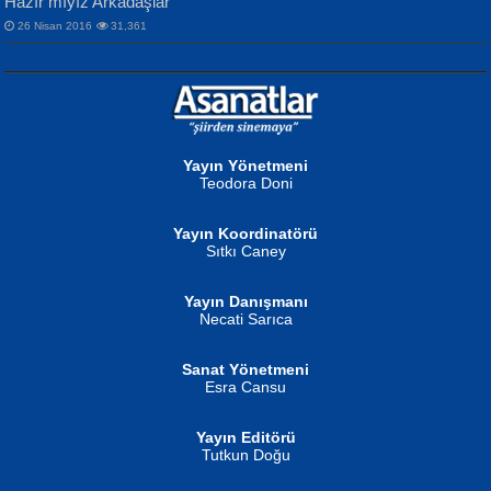
Hazır mıyız Arkadaşlar
26 Nisan 2016
31,361
NURAN KÖSE BAYDAR
Neva Selçuk
Gün Güzeli...
Ben Deniz Değilim ki...
Yayın Yönetmeni
Teodora Doni
Yayın Koordinatörü
Sıtkı Caney
Yayın Danışmanı
MUSTAFA ORAL
Ahmet Aydın
Necati Sarıca
Şiir, Siyaseti Kaldırmıyor Tanpınar...
Helin...
Sanat Yönetmeni
Esra Cansu
Yayın Editörü
Tutkun Doğu