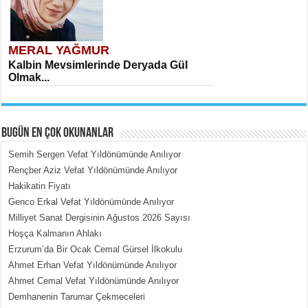
MERAL YAĞMUR
Kalbin Mevsimlerinde Deryada Gül
Olmak...
BUGÜN EN ÇOK OKUNANLAR
Semih Sergen Vefat Yıldönümünde Anılıyor
Rençber Aziz Vefat Yıldönümünde Anılıyor
Hakikatin Fiyatı
MEHMET ÇOBAN
Genco Erkal Vefat Yıldönümünde Anılıyor
İçerdeki Put Dışardaki Maskeler...
Milliyet Sanat Dergisinin Ağustos 2026 Sayısı
Hoşça Kalmanın Ahlakı
Erzurum’da Bir Ocak Cemal Gürsel İlkokulu
Ahmet Erhan Vefat Yıldönümünde Anılıyor
Ahmet Cemal Vefat Yıldönümünde Anılıyor
Demhanenin Tarumar Çekmeceleri