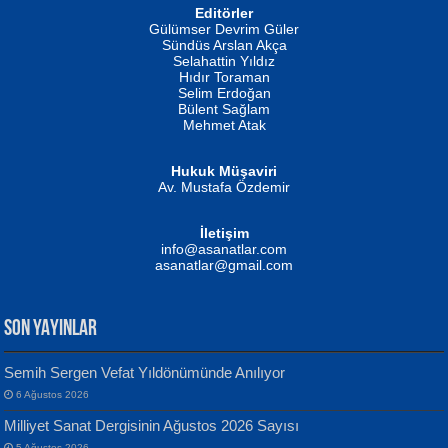
Editörler
İSMAİL OKUTAN
Gülümser Devrim Güler
Fatma Camcı
Erkeklerin Kahrolması Ne Demektir
Sündüs Arslan Akça
Evvel Zaman Tanrıçası...
Biliyor musunuz? ...
Selahattin Yıldız
Hıdır Toraman
Selim Erdoğan
Bülent Sağlam
Mehmet Atak
Hukuk Müşaviri
Av. Mustafa Özdemir
Mustafa Oral
NUHAN NEBİ ÇAM
İletişim
Yağmur Mangası...
Kaptan...
info@asanatlar.com
asanatlar@gmail.com
SON YAYINLAR
Semih Sergen Vefat Yıldönümünde Anılıyor
6 Ağustos 2026
Yılmaz Ekinci
MUSTAFA KELOĞLU
Milliyet Sanat Dergisinin Ağustos 2026 Sayısı
Geceye Söylenen...
Yarına İz Bırakmak...
5 Ağustos 2026