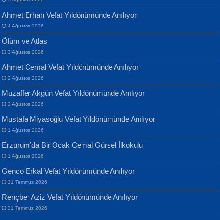
Ahmet Erhan Vefat Yıldönümünde Anılıyor
4 Ağustos 2026
Ölüm ve Atlas
3 Ağustos 2026
Ahmet Cemal Vefat Yıldönümünde Anılıyor
Banu Sancak
ATİLLA ÖZEN
2 Ağustos 2026
Defterimden İçeri...
Sultan Olmadan Önce Eyüp...
Muzaffer Akgün Vefat Yıldönümünde Anılıyor
2 Ağustos 2026
Mustafa Miyasoğlu Vefat Yıldönümünde Anılıyor
1 Ağustos 2026
Erzurum’da Bir Ocak Cemal Gürsel İlkokulu
1 Ağustos 2026
İsmail Aydos
EKREM KARABABA
Genco Erkal Vefat Yıldönümünde Anılıyor
İnkisar...
Yaralı Şiir...
31 Temmuz 2026
Rençber Aziz Vefat Yıldönümünde Anılıyor
31 Temmuz 2026