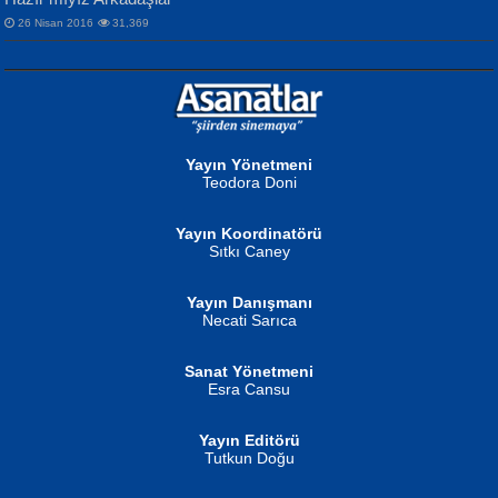
26 Nisan 2016
31,369
NURAN KÖSE BAYDAR
Neva Selçuk
Gün Güzeli...
Ben Deniz Değilim ki...
Yayın Yönetmeni
Teodora Doni
Yayın Koordinatörü
Sıtkı Caney
Yayın Danışmanı
MUSTAFA ORAL
Ahmet Aydın
Necati Sarıca
Şiir, Siyaseti Kaldırmıyor Tanpınar...
Helin...
Sanat Yönetmeni
Esra Cansu
Yayın Editörü
Tutkun Doğu