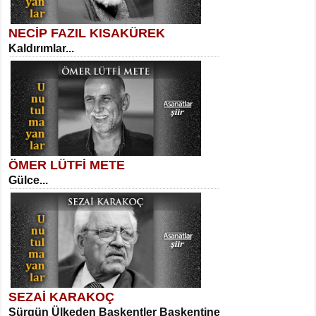
NECİP FAZIL KISAKÜREK
Kaldırımlar...
SELAHATTİN YILDIZ
İnsanın Zindanı...
Sibel Orhan
İki Kırık Boşluk...
ÖMER LÜTFİ METE
Gülce...
MEHMET TAŞTAN
Vagon’da Bir Şairle...
Meral Yağmur
Eski Bir Şiir...
SEZAİ KARAKOÇ
Sürgün Ülkeden Başkentler Başkentine
SITKI CANEY