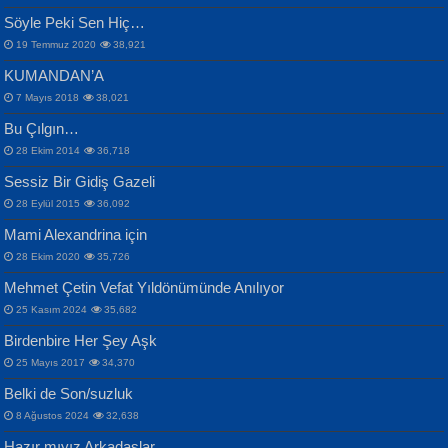
Samimiyet Nedir?...
Mescid-i Aksâ Üstüne Ay!...
Söyle Peki Sen Hiç…
19 Temmuz 2020
38,921
KUMANDAN’A
7 Mayıs 2018
38,021
Bu Çılgın…
ERDEM BAYAZIT
28 Ekim 2014
36,718
Sana, Bana, Vatanıma, Ülkemin
İPEK ACAR SERT
Selahattin Yıldız
Sessiz Bir Gidiş Gazeli
İnsanlarına Dair...
Gazze’nin Şecaati, Ümmetin İmtihanı...
İdrakimle Üşürken...
28 Eylül 2015
36,092
Mami Alexandrina için
28 Ekim 2020
35,726
Mehmet Çetin Vefat Yıldönümünde Anılıyor
25 Kasım 2024
35,682
Birdenbire Her Şey Aşk
NAZIM HİKMET RAN
MAHMUT GÜRBÜZ
Songül Özel
25 Mayıs 2017
34,370
Bir Cezaevinde, Tecritteki Adamın
İbrahim Olmak ve Bitirebilmek...
Mahzen...
Mektupları...
Belki de Son/suzluk
8 Ağustos 2024
32,638
Hazır mıyız Arkadaşlar