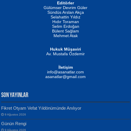
Editörler
İSMAİL OKUTAN
Gülümser Devrim Güler
Fatma Camcı
Erkeklerin Kahrolması Ne Demektir
Sündüs Arslan Akça
Evvel Zaman Tanrıçası...
Biliyor musunuz? ...
Selahattin Yıldız
Hıdır Toraman
Selim Erdoğan
Bülent Sağlam
Mehmet Atak
Hukuk Müşaviri
Av. Mustafa Özdemir
Mustafa Oral
NUHAN NEBİ ÇAM
İletişim
Yağmur Mangası...
Kaptan...
info@asanatlar.com
asanatlar@gmail.com
SON YAYINLAR
Fikret Otyam Vefat Yıldönümünde Anılıyor
9 Ağustos 2026
Yılmaz Ekinci
MUSTAFA KELOĞLU
Günün Rengi
Geceye Söylenen...
Yarına İz Bırakmak...
9 Ağustos 2026