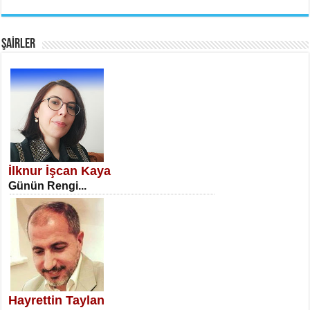
EMİNE CUMA
Fanatizm Çıkmazı...
ŞAİRLER
SATILMIŞ ÜMİT ÇETİNKAYA
Erkenlik...
İlknur İşcan Kaya
Günün Rengi...
NECLA DİLEK ARSLAN
Öğretmenler Günü Mahkemesi...
Hayrettin Taylan