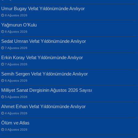
Umur Bugay Vefat Yıldönümünde Anılıyor
8 Ağustos 2026
Yağmurun O’Kulu
8 Ağustos 2026
Sedat Umran Vefat Yıldönümünde Anılıyor
Banu Sancak
ATİLLA ÖZEN
7 Ağustos 2026
Defterimden İçeri...
Sultan Olmadan Önce Eyüp...
Erkin Koray Vefat Yıldönümünde Anılıyor
7 Ağustos 2026
Semih Sergen Vefat Yıldönümünde Anılıyor
6 Ağustos 2026
Milliyet Sanat Dergisinin Ağustos 2026 Sayısı
5 Ağustos 2026
İsmail Aydos
EKREM KARABABA
Ahmet Erhan Vefat Yıldönümünde Anılıyor
İnkisar...
Yaralı Şiir...
4 Ağustos 2026
Ölüm ve Atlas
3 Ağustos 2026