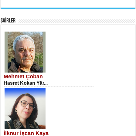
EMİNE CUMA
Fanatizm Çıkmazı...
ŞAİRLER
SATILMIŞ ÜMİT ÇETİNKAYA
Erkenlik...
Mehmet Çoban
Hasret Kokan Yâr...
NECLA DİLEK ARSLAN
Öğretmenler Günü Mahkemesi...
İlknur İşcan Kaya