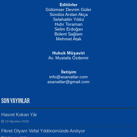
Editörler
İSMAİL OKUTAN
Gülümser Devrim Güler
Fatma Camcı
Erkeklerin Kahrolması Ne Demektir
Sündüs Arslan Akça
Evvel Zaman Tanrıçası...
Biliyor musunuz? ...
Selahattin Yıldız
Hıdır Toraman
Selim Erdoğan
Bülent Sağlam
Mehmet Atak
Hukuk Müşaviri
Av. Mustafa Özdemir
Mustafa Oral
NUHAN NEBİ ÇAM
İletişim
Yağmur Mangası...
Kaptan...
info@asanatlar.com
asanatlar@gmail.com
SON YAYINLAR
Hasret Kokan Yâr
10 Ağustos 2026
Yılmaz Ekinci
MUSTAFA KELOĞLU
Fikret Otyam Vefat Yıldönümünde Anılıyor
Geceye Söylenen...
Yarına İz Bırakmak...