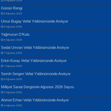
9 Ağustos 2026
Günün Rengi
9 Ağustos 2026
Umur Bugay Vefat Yıldönümünde Anılıyor
8 Ağustos 2026
Yağmurun O’Kulu
Banu Sancak
ATİLLA ÖZEN
8 Ağustos 2026
Defterimden İçeri...
Sultan Olmadan Önce Eyüp...
Sedat Umran Vefat Yıldönümünde Anılıyor
7 Ağustos 2026
Erkin Koray Vefat Yıldönümünde Anılıyor
7 Ağustos 2026
Semih Sergen Vefat Yıldönümünde Anılıyor
6 Ağustos 2026
İsmail Aydos
EKREM KARABABA
Milliyet Sanat Dergisinin Ağustos 2026 Sayısı
İnkisar...
Yaralı Şiir...
5 Ağustos 2026
Ahmet Erhan Vefat Yıldönümünde Anılıyor
4 Ağustos 2026