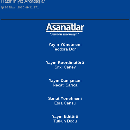
Hazır mıyız Arkadaşlar
26 Nisan 2016
31,371
NURAN KÖSE BAYDAR
Neva Selçuk
Gün Güzeli...
Ben Deniz Değilim ki...
Yayın Yönetmeni
Teodora Doni
Yayın Koordinatörü
Sıtkı Caney
Yayın Danışmanı
MUSTAFA ORAL
Ahmet Aydın
Necati Sarıca
Şiir, Siyaseti Kaldırmıyor Tanpınar...
Helin...
Sanat Yönetmeni
Esra Cansu
Yayın Editörü
Tutkun Doğu