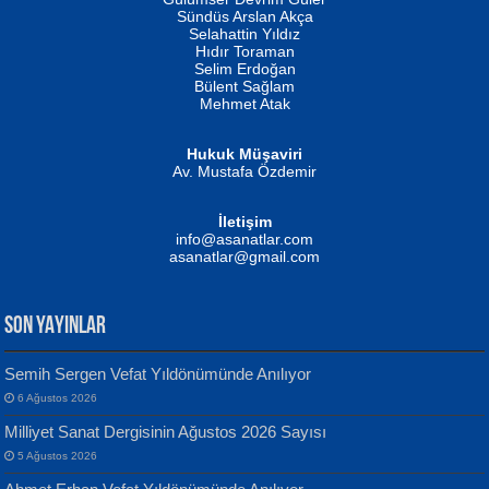
Fatma Camcı
Erkeklerin Kahrolması Ne Demektir
Sündüs Arslan Akça
Evvel Zaman Tanrıçası...
Biliyor musunuz? ...
Selahattin Yıldız
Hıdır Toraman
Selim Erdoğan
Bülent Sağlam
Mehmet Atak
Hukuk Müşaviri
Av. Mustafa Özdemir
Mustafa Oral
NUHAN NEBİ ÇAM
İletişim
Yağmur Mangası...
Kaptan...
info@asanatlar.com
asanatlar@gmail.com
SON YAYINLAR
Semih Sergen Vefat Yıldönümünde Anılıyor
6 Ağustos 2026
Yılmaz Ekinci
MUSTAFA KELOĞLU
Milliyet Sanat Dergisinin Ağustos 2026 Sayısı
Geceye Söylenen...
Yarına İz Bırakmak...
5 Ağustos 2026