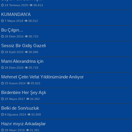
19 Temmuz 2020
38,913
KUMANDAN’A
7 Mayıs 2018
38,012
Bu Çılgın…
ERDEM BAYAZIT
28 Ekim 2014
36,710
Sana, Bana, Vatanıma, Ülkemin
İPEK ACAR SERT
Selahattin Yıldız
Sessiz Bir Gidiş Gazeli
İnsanlarına Dair...
Gazze’nin Şecaati, Ümmetin İmtihanı...
İdrakimle Üşürken...
28 Eylül 2015
36,086
Mami Alexandrina için
28 Ekim 2020
35,718
Mehmet Çetin Vefat Yıldönümünde Anılıyor
25 Kasım 2024
35,622
Birdenbire Her Şey Aşk
NAZIM HİKMET RAN
MAHMUT GÜRBÜZ
Songül Özel
25 Mayıs 2017
34,362
Bir Cezaevinde, Tecritteki Adamın
İbrahim Olmak ve Bitirebilmek...
Mahzen...
Mektupları...
Belki de Son/suzluk
8 Ağustos 2024
32,609
Hazır mıyız Arkadaşlar
26 Nisan 2016
31,361