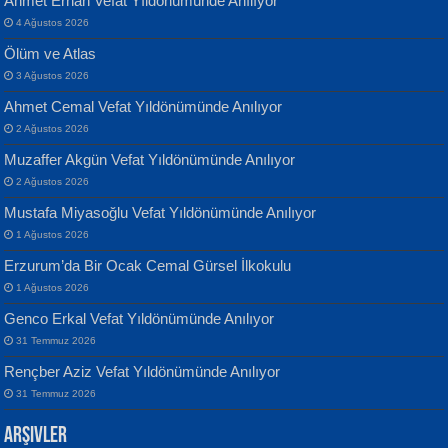
Ahmet Erhan Vefat Yıldönümünde Anılıyor
4 Ağustos 2026
Ölüm ve Atlas
3 Ağustos 2026
Ahmet Cemal Vefat Yıldönümünde Anılıyor
Banu Sancak
ATİLLA ÖZEN
2 Ağustos 2026
Defterimden İçeri...
Sultan Olmadan Önce Eyüp...
Muzaffer Akgün Vefat Yıldönümünde Anılıyor
2 Ağustos 2026
Mustafa Miyasoğlu Vefat Yıldönümünde Anılıyor
1 Ağustos 2026
Erzurum’da Bir Ocak Cemal Gürsel İlkokulu
1 Ağustos 2026
İsmail Aydos
EKREM KARABABA
Genco Erkal Vefat Yıldönümünde Anılıyor
İnkisar...
Yaralı Şiir...
31 Temmuz 2026
Rençber Aziz Vefat Yıldönümünde Anılıyor
31 Temmuz 2026
Arşivler