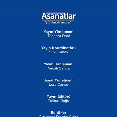
NURAN KÖSE BAYDAR
Neva Selçuk
Gün Güzeli...
Ben Deniz Değilim ki...
Yayın Yönetmeni
Teodora Doni
Yayın Koordinatörü
Sıtkı Caney
Yayın Danışmanı
MUSTAFA ORAL
Ahmet Aydın
Necati Sarıca
Şiir, Siyaseti Kaldırmıyor Tanpınar...
Helin...
Sanat Yönetmeni
Esra Cansu
Yayın Editörü
Tutkun Doğu
Editörler
İSMAİL OKUTAN
Gülümser Devrim Güler