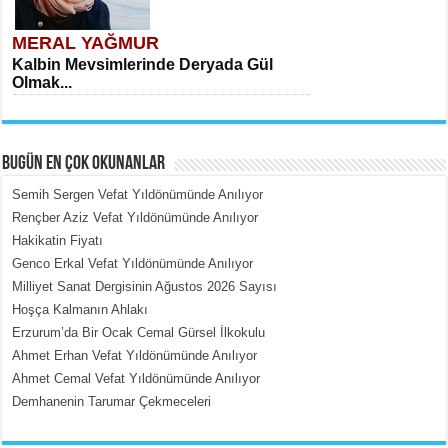
MERAL YAĞMUR
Kalbin Mevsimlerinde Deryada Gül
Olmak...
BUGÜN EN ÇOK OKUNANLAR
Semih Sergen Vefat Yıldönümünde Anılıyor
Rençber Aziz Vefat Yıldönümünde Anılıyor
Hakikatin Fiyatı
MEHMET ÇOBAN
Genco Erkal Vefat Yıldönümünde Anılıyor
İçerdeki Put Dışardaki Maskeler...
Milliyet Sanat Dergisinin Ağustos 2026 Sayısı
Hoşça Kalmanın Ahlakı
Erzurum’da Bir Ocak Cemal Gürsel İlkokulu
Ahmet Erhan Vefat Yıldönümünde Anılıyor
Ahmet Cemal Vefat Yıldönümünde Anılıyor
Demhanenin Tarumar Çekmeceleri
EMİNE CUMA