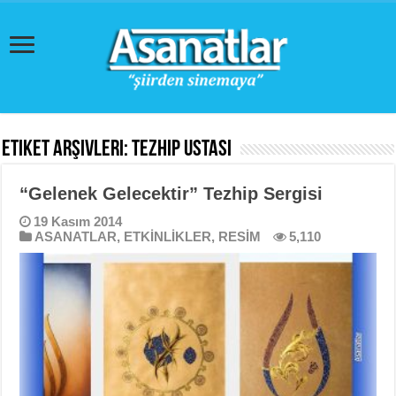
Etiket Arşivleri:
tezhip ustası
“Gelenek Gelecektir” Tezhip Sergisi
19 Kasım 2014
ASANATLAR
,
ETKİNLİKLER
,
RESİM
5,110