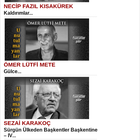
NECİP FAZIL KISAKÜREK
Kaldırımlar...
SELAHATTİN YILDIZ
İnsanın Zindanı...
Kadir Ünal
Ayağıma Dolanan Yokuş...
ÖMER LÜTFİ METE
Gülce...
MEHMET TAŞTAN
Vagon’da Bir Şairle...
Mehmet Çoban
Elmira...
SEZAİ KARAKOÇ
Sürgün Ülkeden Başkentler Başkentine
SITKI CANEY
– IV...
Oruçla Devrim ve Özgürlüğe…...
Suavi Kemal Yazgıç