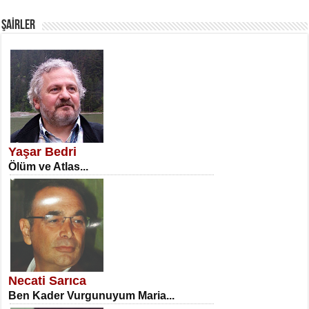
Fanatizm Çıkmazı...
ŞAİRLER
SATILMIŞ ÜMİT ÇETİNKAYA
Erkenlik...
Yaşar Bedri
Ölüm ve Atlas...
NECLA DİLEK ARSLAN
Öğretmenler Günü Mahkemesi...
Necati Sarıca
Ben Kader Vurgunuyum Maria...