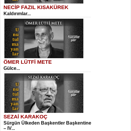
NECİP FAZIL KISAKÜREK
Kaldırımlar...
SELAHATTİN YILDIZ
İnsanın Zindanı...
Sibel Orhan
İki Kırık Boşluk...
ÖMER LÜTFİ METE
Gülce...
MEHMET TAŞTAN
Vagon’da Bir Şairle...
Meral Yağmur
Eski Bir Şiir...
SEZAİ KARAKOÇ
Sürgün Ülkeden Başkentler Başkentine
SITKI CANEY
– IV...
Oruçla Devrim ve Özgürlüğe…...