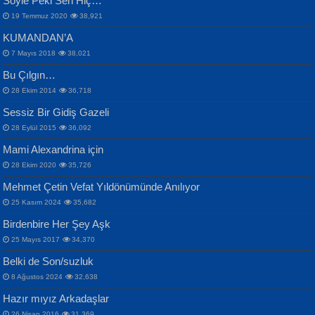
Söyle Peki Sen Hiç…
19 Temmuz 2020
38,921
KUMANDAN’A
7 Mayıs 2018
38,021
Bu Çılgın…
ERDEM BAYAZIT
28 Ekim 2014
36,718
Sana, Bana, Vatanıma, Ülkemin
İPEK ACAR SERT
Selahattin Yıldız
Sessiz Bir Gidiş Gazeli
İnsanlarına Dair...
Gazze’nin Şecaati, Ümmetin İmtihanı...
İdrakimle Üşürken...
28 Eylül 2015
36,092
Mami Alexandrina için
28 Ekim 2020
35,726
Mehmet Çetin Vefat Yıldönümünde Anılıyor
25 Kasım 2024
35,682
Birdenbire Her Şey Aşk
NAZIM HİKMET RAN
MAHMUT GÜRBÜZ
Songül Özel
25 Mayıs 2017
34,370
Bir Cezaevinde, Tecritteki Adamın
İbrahim Olmak ve Bitirebilmek...
Mahzen...
Mektupları...
Belki de Son/suzluk
8 Ağustos 2024
32,638
Hazır mıyız Arkadaşlar
26 Nisan 2016
31,369