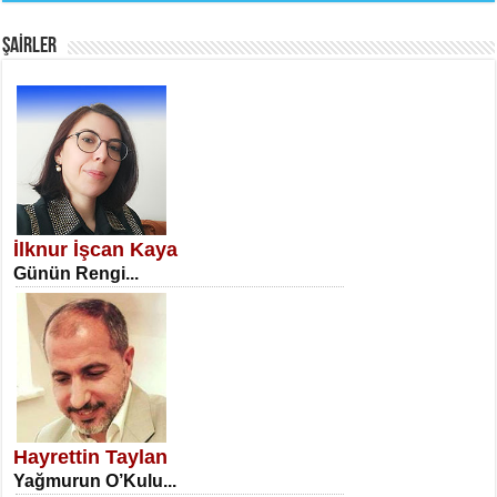
Fanatizm Çıkmazı...
ŞAİRLER
SATILMIŞ ÜMİT ÇETİNKAYA
Erkenlik...
İlknur İşcan Kaya
Günün Rengi...
NECLA DİLEK ARSLAN
Öğretmenler Günü Mahkemesi...
Hayrettin Taylan
Yağmurun O’Kulu...