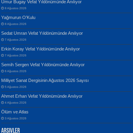
Umur Bugay Vefat Yıldönümünde Anılıyor
8 Ağustos 2026
Yağmurun O’Kulu
8 Ağustos 2026
Sedat Umran Vefat Yıldönümünde Anılıyor
Banu Sancak
ATİLLA ÖZEN
7 Ağustos 2026
Defterimden İçeri...
Sultan Olmadan Önce Eyüp...
Erkin Koray Vefat Yıldönümünde Anılıyor
7 Ağustos 2026
Semih Sergen Vefat Yıldönümünde Anılıyor
6 Ağustos 2026
Milliyet Sanat Dergisinin Ağustos 2026 Sayısı
5 Ağustos 2026
İsmail Aydos
EKREM KARABABA
Ahmet Erhan Vefat Yıldönümünde Anılıyor
İnkisar...
Yaralı Şiir...
4 Ağustos 2026
Ölüm ve Atlas
3 Ağustos 2026
Arşivler