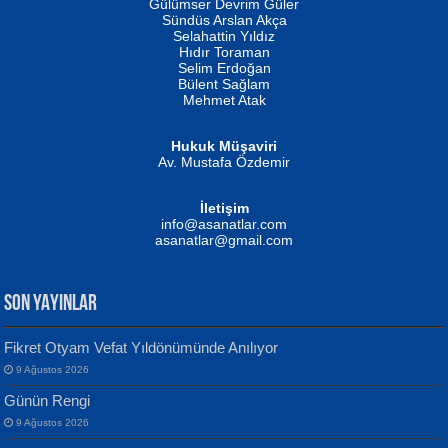
Gülümser Devrim Güler
Fatma Camcı
Erkeklerin Kahrolması Ne Demektir
Sündüs Arslan Akça
Evvel Zaman Tanrıçası...
Biliyor musunuz? ...
Selahattin Yıldız
Hıdır Toraman
Selim Erdoğan
Bülent Sağlam
Mehmet Atak
Hukuk Müşaviri
Av. Mustafa Özdemir
Mustafa Oral
NUHAN NEBİ ÇAM
İletişim
Yağmur Mangası...
Kaptan...
info@asanatlar.com
asanatlar@gmail.com
SON YAYINLAR
Fikret Otyam Vefat Yıldönümünde Anılıyor
9 Ağustos 2026
Yılmaz Ekinci
MUSTAFA KELOĞLU
Günün Rengi
Geceye Söylenen...
Yarına İz Bırakmak...
9 Ağustos 2026