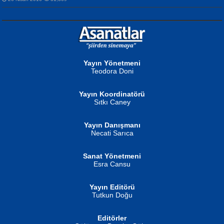
NURAN KÖSE BAYDAR
Neva Selçuk
Gün Güzeli...
Ben Deniz Değilim ki...
Yayın Yönetmeni
Teodora Doni
Yayın Koordinatörü
Sıtkı Caney
Yayın Danışmanı
MUSTAFA ORAL
Ahmet Aydın
Necati Sarıca
Şiir, Siyaseti Kaldırmıyor Tanpınar...
Helin...
Sanat Yönetmeni
Esra Cansu
Yayın Editörü
Tutkun Doğu
Editörler
İSMAİL OKUTAN