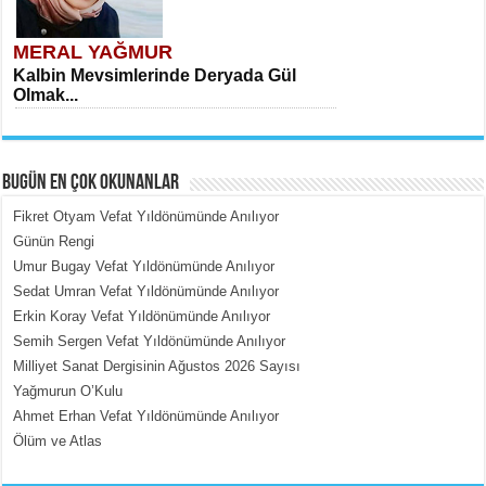
MERAL YAĞMUR
Kalbin Mevsimlerinde Deryada Gül
Olmak...
BUGÜN EN ÇOK OKUNANLAR
Fikret Otyam Vefat Yıldönümünde Anılıyor
Günün Rengi
Umur Bugay Vefat Yıldönümünde Anılıyor
MEHMET ÇOBAN
Sedat Umran Vefat Yıldönümünde Anılıyor
İçerdeki Put Dışardaki Maskeler...
Erkin Koray Vefat Yıldönümünde Anılıyor
Semih Sergen Vefat Yıldönümünde Anılıyor
Milliyet Sanat Dergisinin Ağustos 2026 Sayısı
Yağmurun O’Kulu
Ahmet Erhan Vefat Yıldönümünde Anılıyor
Ölüm ve Atlas
EMİNE CUMA