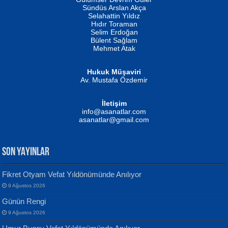
Fatma Camcı
Erkeklerin Kahrolması Ne Demektir
Sündüs Arslan Akça
Evvel Zaman Tanrıçası...
Biliyor musunuz? ...
Selahattin Yıldız
Hıdır Toraman
Selim Erdoğan
Bülent Sağlam
Mehmet Atak
Hukuk Müşaviri
Av. Mustafa Özdemir
Mustafa Oral
NUHAN NEBİ ÇAM
İletişim
Yağmur Mangası...
Kaptan...
info@asanatlar.com
asanatlar@gmail.com
SON YAYINLAR
Fikret Otyam Vefat Yıldönümünde Anılıyor
9 Ağustos 2026
Yılmaz Ekinci
MUSTAFA KELOĞLU
Günün Rengi
Geceye Söylenen...
Yarına İz Bırakmak...
9 Ağustos 2026