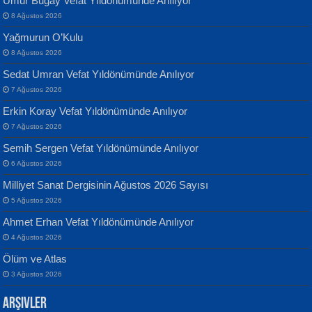
Umur Bugay Vefat Yıldönümünde Anılıyor
8 Ağustos 2026
Yağmurun O’Kulu
8 Ağustos 2026
Sedat Umran Vefat Yıldönümünde Anılıyor
Banu Sancak
ATİLLA ÖZEN
7 Ağustos 2026
Defterimden İçeri...
Sultan Olmadan Önce Eyüp...
Erkin Koray Vefat Yıldönümünde Anılıyor
7 Ağustos 2026
Semih Sergen Vefat Yıldönümünde Anılıyor
6 Ağustos 2026
Milliyet Sanat Dergisinin Ağustos 2026 Sayısı
5 Ağustos 2026
İsmail Aydos
EKREM KARABABA
Ahmet Erhan Vefat Yıldönümünde Anılıyor
İnkisar...
Yaralı Şiir...
4 Ağustos 2026
Ölüm ve Atlas
3 Ağustos 2026
Arşivler