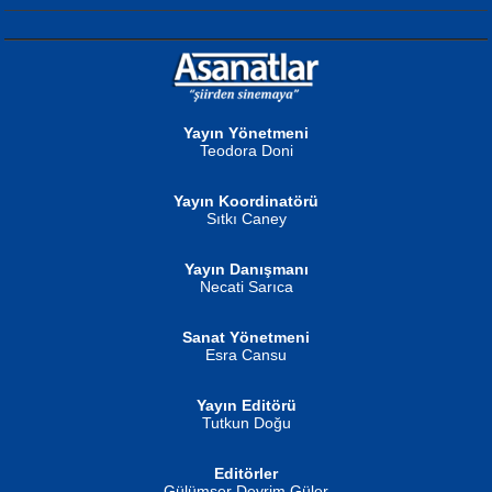
NURAN KÖSE BAYDAR
Neva Selçuk
Gün Güzeli...
Ben Deniz Değilim ki...
Yayın Yönetmeni
Teodora Doni
Yayın Koordinatörü
Sıtkı Caney
Yayın Danışmanı
MUSTAFA ORAL
Ahmet Aydın
Necati Sarıca
Şiir, Siyaseti Kaldırmıyor Tanpınar...
Helin...
Sanat Yönetmeni
Esra Cansu
Yayın Editörü
Tutkun Doğu
Editörler
İSMAİL OKUTAN
Gülümser Devrim Güler