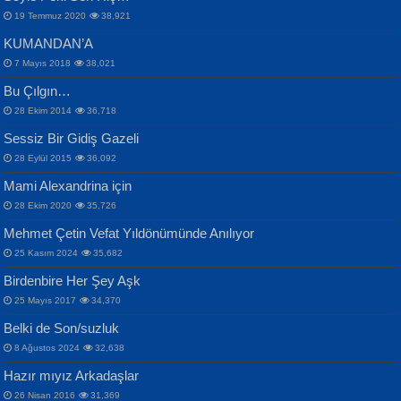
19 Temmuz 2020
38,921
KUMANDAN’A
7 Mayıs 2018
38,021
Bu Çılgın…
ERDEM BAYAZIT
28 Ekim 2014
36,718
Sana, Bana, Vatanıma, Ülkemin
İPEK ACAR SERT
Selahattin Yıldız
Sessiz Bir Gidiş Gazeli
İnsanlarına Dair...
Gazze’nin Şecaati, Ümmetin İmtihanı...
İdrakimle Üşürken...
28 Eylül 2015
36,092
Mami Alexandrina için
28 Ekim 2020
35,726
Mehmet Çetin Vefat Yıldönümünde Anılıyor
25 Kasım 2024
35,682
Birdenbire Her Şey Aşk
NAZIM HİKMET RAN
MAHMUT GÜRBÜZ
Songül Özel
25 Mayıs 2017
34,370
Bir Cezaevinde, Tecritteki Adamın
İbrahim Olmak ve Bitirebilmek...
Mahzen...
Mektupları...
Belki de Son/suzluk
8 Ağustos 2024
32,638
Hazır mıyız Arkadaşlar
26 Nisan 2016
31,369