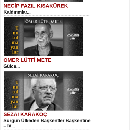
NECİP FAZIL KISAKÜREK
Kaldırımlar...
SELAHATTİN YILDIZ
İnsanın Zindanı...
Sibel Orhan
İki Kırık Boşluk...
ÖMER LÜTFİ METE
Gülce...
MEHMET TAŞTAN
Vagon’da Bir Şairle...
Meral Yağmur
Eski Bir Şiir...
SEZAİ KARAKOÇ
Sürgün Ülkeden Başkentler Başkentine
SITKI CANEY
– IV...
Oruçla Devrim ve Özgürlüğe…...
Kadir Ünal