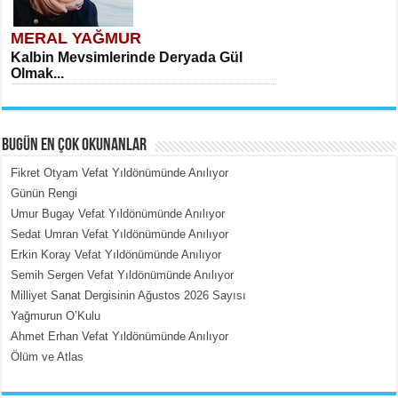
MERAL YAĞMUR
Kalbin Mevsimlerinde Deryada Gül
Olmak...
BUGÜN EN ÇOK OKUNANLAR
Fikret Otyam Vefat Yıldönümünde Anılıyor
Günün Rengi
Umur Bugay Vefat Yıldönümünde Anılıyor
MEHMET ÇOBAN
Sedat Umran Vefat Yıldönümünde Anılıyor
İçerdeki Put Dışardaki Maskeler...
Erkin Koray Vefat Yıldönümünde Anılıyor
Semih Sergen Vefat Yıldönümünde Anılıyor
Milliyet Sanat Dergisinin Ağustos 2026 Sayısı
Yağmurun O’Kulu
Ahmet Erhan Vefat Yıldönümünde Anılıyor
Ölüm ve Atlas
EMİNE CUMA