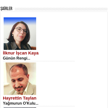
Fanatizm Çıkmazı...
ŞAİRLER
SATILMIŞ ÜMİT ÇETİNKAYA
Erkenlik...
İlknur İşcan Kaya
Günün Rengi...
NECLA DİLEK ARSLAN
Öğretmenler Günü Mahkemesi...
Hayrettin Taylan
Yağmurun O’Kulu...