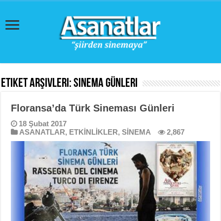
Etiket Arşivleri:
sinema günleri
Floransa’da Türk Sineması Günleri
18 Şubat 2017
ASANATLAR
,
ETKİNLİKLER
,
SİNEMA
2,867