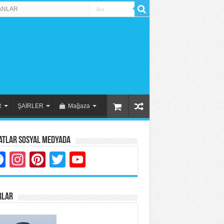
ANLAR
R
ŞAİRLER
Mağaza
atlar Sosyal Medyada
Facebook
Instagram
Pinterest
Twitter
YouTube
RLAR