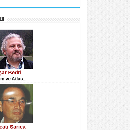
İNE CUMA
atizm Çıkmazı...
ER
TILMIŞ ÜMİT ÇETİNKAYA
enlik...
şar Bedri
m ve Atlas...
CLA DİLEK ARSLAN
etmenler Günü Mahkemesi...
cati Sarıca