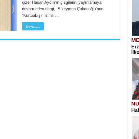
çizer Hasan Aycın’ın çizgilerini yayınlamaya
devam eden dergi, Süleyman Çobanoğlu’nun
“Kurtbakışı” isimli …
Devamı...
ME
Erz
İlk
NU
Hak