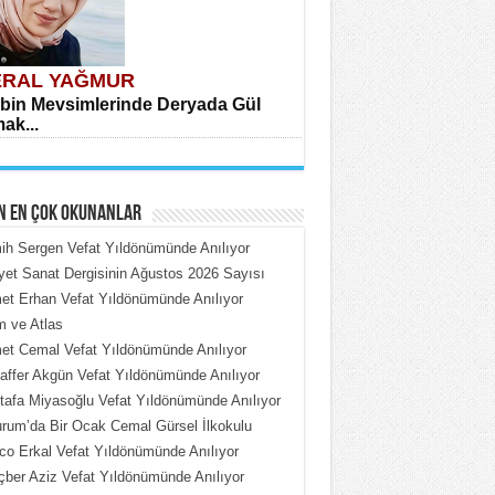
RAL YAĞMUR
bin Mevsimlerinde Deryada Gül
ak...
N EN ÇOK OKUNANLAR
h Sergen Vefat Yıldönümünde Anılıyor
iyet Sanat Dergisinin Ağustos 2026 Sayısı
t Erhan Vefat Yıldönümünde Anılıyor
HMET ÇOBAN
 ve Atlas
rdeki Put Dışardaki Maskeler...
t Cemal Vefat Yıldönümünde Anılıyor
ffer Akgün Vefat Yıldönümünde Anılıyor
afa Miyasoğlu Vefat Yıldönümünde Anılıyor
rum’da Bir Ocak Cemal Gürsel İlkokulu
o Erkal Vefat Yıldönümünde Anılıyor
ber Aziz Vefat Yıldönümünde Anılıyor