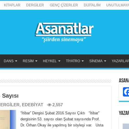
KİTAPLAR
DERGİLER
GENÇ ÇİZERLER
DİJİTAL/İM
UNUTULMAY
DANS
RESİM
HEYKEL
TİYATRO
SİNEMA
YAZARLA
Asan
 Sayısı
ERGİLER
,
EDEBİYAT
2,557
YAZA
“İtibar” Dergisi Şubat 2016 Sayısı Çıktı “İtibar”
dergisinin 53. sayısı olan Şubat sayısında Prof.
Dr. Orhan Okay ile yapılmış bir söyleşi var. Usta