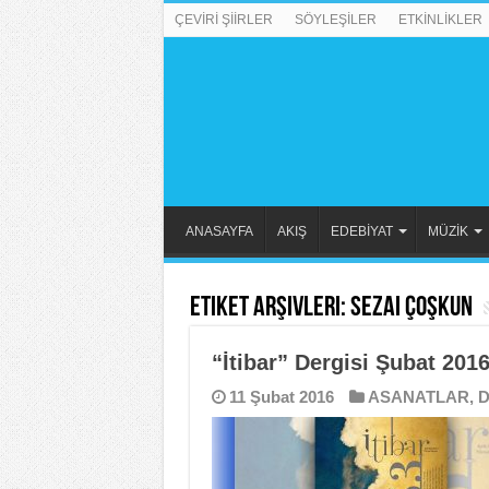
ÇEVİRİ ŞİİRLER
SÖYLEŞİLER
ETKİNLİKLER
ANASAYFA
AKIŞ
EDEBİYAT
MÜZİK
Etiket Arşivleri:
Sezai Çoşkun
“İtibar” Dergisi Şubat 2016
11 Şubat 2016
ASANATLAR
,
D