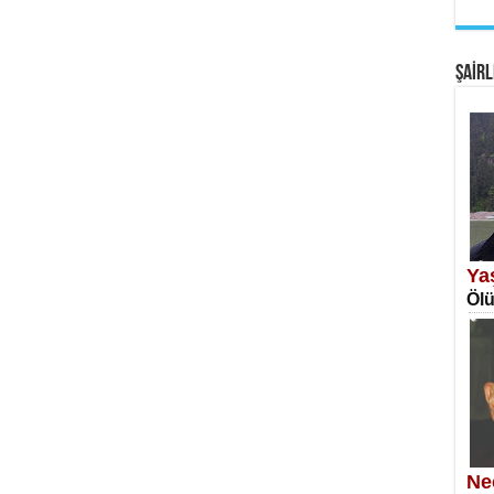
EM
Fan
ŞAİRL
SA
Erk
Ya
Ölü
NE
Öğr
Ne