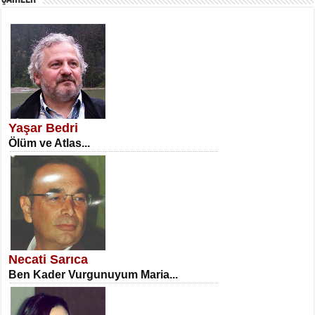
SATILMIŞ ÜMİT ÇETİNKAYA
Erkenlik...
Yaşar Bedri
Ölüm ve Atlas...
NECLA DİLEK ARSLAN
Öğretmenler Günü Mahkemesi...
Necati Sarıca
Ben Kader Vurgunuyum Maria...