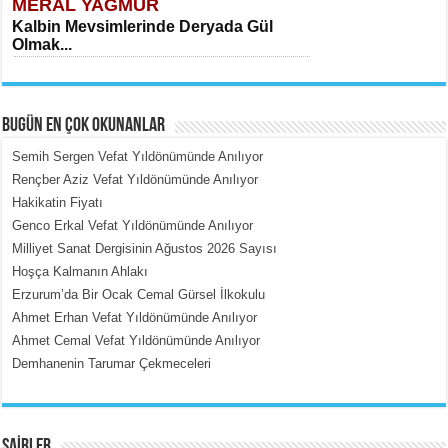
MERAL YAĞMUR
Kalbin Mevsimlerinde Deryada Gül
Olmak...
BUGÜN EN ÇOK OKUNANLAR
Semih Sergen Vefat Yıldönümünde Anılıyor
Rençber Aziz Vefat Yıldönümünde Anılıyor
Hakikatin Fiyatı
MEHMET ÇOBAN
Genco Erkal Vefat Yıldönümünde Anılıyor
İçerdeki Put Dışardaki Maskeler...
Milliyet Sanat Dergisinin Ağustos 2026 Sayısı
Hoşça Kalmanın Ahlakı
Erzurum’da Bir Ocak Cemal Gürsel İlkokulu
Ahmet Erhan Vefat Yıldönümünde Anılıyor
Ahmet Cemal Vefat Yıldönümünde Anılıyor
Demhanenin Tarumar Çekmeceleri
EMİNE CUMA
Fanatizm Çıkmazı...
ŞAİRLER