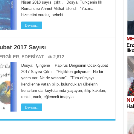
Nisan 2018 sayısı çıktı. Dosya: Türkçenin İlk
Romancısı Ahmet Mithat Efendi “Yazma
hizmetini varoluş sebebi …
Devamı...
ME
Erz
ubat 2017 Sayısı
İlk
ERGİLER
,
EDEBİYAT
2,812
Dosya: Çingene Papirüs Dergisinin Ocak-Şubat
2017 Sayısı Çıktı “Hiçlikten geliyorum Ne bir
yerim var Ne de vatanım” “Tüm dünyayı
kendilerine vatan bilip, bulundukları ülkelerin
kenarlarında, kuytularında yaşayan; itilip kakılan;
renkli, canlı, eğlenceli imajıyla …
NU
Hak
Devamı...