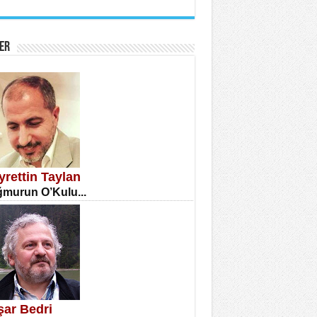
İNE CUMA
atizm Çıkmazı...
ER
TILMIŞ ÜMİT ÇETİNKAYA
enlik...
yrettin Taylan
murun O’Kulu...
CLA DİLEK ARSLAN
etmenler Günü Mahkemesi...
şar Bedri