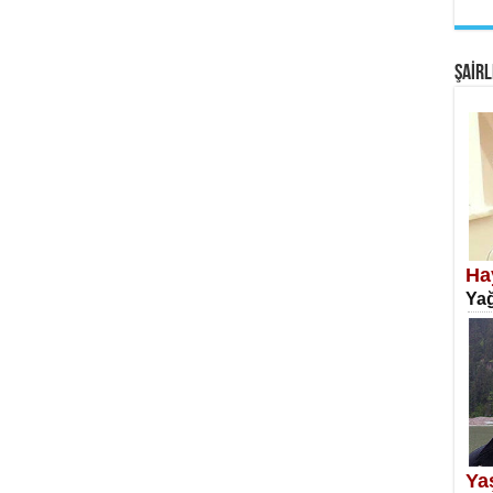
EM
Fan
ŞAİRL
SA
Erk
Ha
Yağ
NE
Öğr
Ya