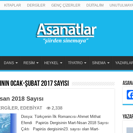
KİTAPLAR
DERGİLER
GENÇ ÇİZERLER
DİJİTAL/İM
UNUTULMAY
DANS
RESİM
HEYKEL
TİYATRO
SİNEMA
YAZARLA
inin Ocak-Şubat 2017 Sayısı
Asan
san 2018 Sayısı
ERGİLER
,
EDEBİYAT
2,338
YAZA
Dosya: Türkçenin İlk Romancısı Ahmet Mithat
Efendi Papirüs Dergisinin Mart-Nisan 2018 Sayısı
Çıktı Papirüs dergisinin23. sayısı olan Mart-