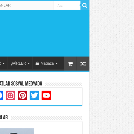
ANLAR
R
ŞAİRLER
Mağaza
atlar Sosyal Medyada
Facebook
Instagram
Pinterest
Twitter
YouTube
RLAR