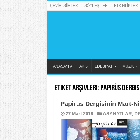
ÇEVİRİ ŞİİRLER
SÖYLEŞİLER
ETKİNLİKLER
ANASAYFA
AKIŞ
EDEBİYAT
MÜZİK
Etiket Arşivleri:
Papirüs Dergis
Papirüs Dergisinin Mart-Ni
27 Mart 2018
ASANATLAR
,
D