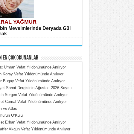
RAL YAĞMUR
bin Mevsimlerinde Deryada Gül
ak...
N EN ÇOK OKUNANLAR
t Umran Vefat Yıldönümünde Anılıyor
n Koray Vefat Yıldönümünde Anılıyor
 Bugay Vefat Yıldönümünde Anılıyor
HMET ÇOBAN
iyet Sanat Dergisinin Ağustos 2026 Sayısı
rdeki Put Dışardaki Maskeler...
h Sergen Vefat Yıldönümünde Anılıyor
t Cemal Vefat Yıldönümünde Anılıyor
 ve Atlas
murun O’Kulu
t Erhan Vefat Yıldönümünde Anılıyor
ffer Akgün Vefat Yıldönümünde Anılıyor