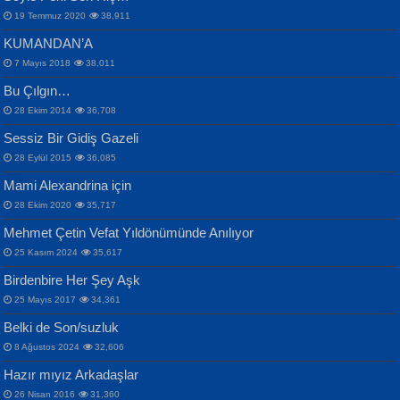
19 Temmuz 2020
38,911
KUMANDAN’A
7 Mayıs 2018
38,011
Bu Çılgın…
ERDEM BAYAZIT
28 Ekim 2014
36,708
Sana, Bana, Vatanıma, Ülkemin
İPEK ACAR SERT
Selahattin Yıldız
Sessiz Bir Gidiş Gazeli
İnsanlarına Dair...
Gazze’nin Şecaati, Ümmetin İmtihanı...
İdrakimle Üşürken...
28 Eylül 2015
36,085
Mami Alexandrina için
28 Ekim 2020
35,717
Mehmet Çetin Vefat Yıldönümünde Anılıyor
25 Kasım 2024
35,617
Birdenbire Her Şey Aşk
NAZIM HİKMET RAN
MAHMUT GÜRBÜZ
Songül Özel
25 Mayıs 2017
34,361
Bir Cezaevinde, Tecritteki Adamın
İbrahim Olmak ve Bitirebilmek...
Mahzen...
Mektupları...
Belki de Son/suzluk
8 Ağustos 2024
32,606
Hazır mıyız Arkadaşlar
26 Nisan 2016
31,360