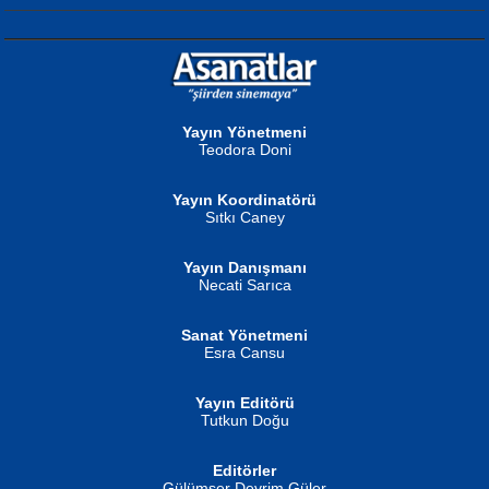
NURAN KÖSE BAYDAR
Neva Selçuk
Gün Güzeli...
Ben Deniz Değilim ki...
Yayın Yönetmeni
Teodora Doni
Yayın Koordinatörü
Sıtkı Caney
Yayın Danışmanı
MUSTAFA ORAL
Ahmet Aydın
Necati Sarıca
Şiir, Siyaseti Kaldırmıyor Tanpınar...
Helin...
Sanat Yönetmeni
Esra Cansu
Yayın Editörü
Tutkun Doğu
Editörler
İSMAİL OKUTAN
Gülümser Devrim Güler