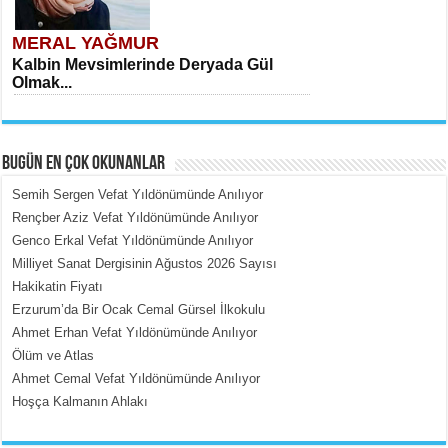
MERAL YAĞMUR
Kalbin Mevsimlerinde Deryada Gül
Olmak...
BUGÜN EN ÇOK OKUNANLAR
Semih Sergen Vefat Yıldönümünde Anılıyor
Rençber Aziz Vefat Yıldönümünde Anılıyor
Genco Erkal Vefat Yıldönümünde Anılıyor
MEHMET ÇOBAN
Milliyet Sanat Dergisinin Ağustos 2026 Sayısı
İçerdeki Put Dışardaki Maskeler...
Hakikatin Fiyatı
Erzurum’da Bir Ocak Cemal Gürsel İlkokulu
Ahmet Erhan Vefat Yıldönümünde Anılıyor
Ölüm ve Atlas
Ahmet Cemal Vefat Yıldönümünde Anılıyor
Hoşça Kalmanın Ahlakı
EMİNE CUMA