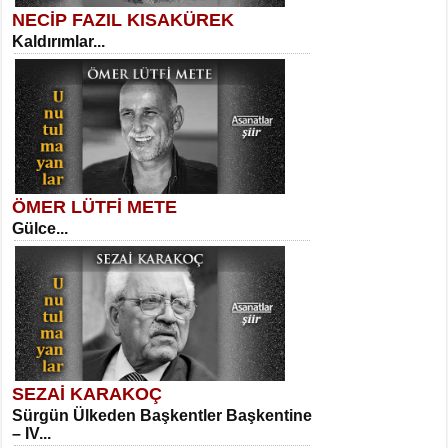
NECİP FAZIL KISAKÜREK
Kaldırımlar...
SELAHATTİN YILDIZ
İnsanın Zindanı...
Kadir Ünal
Ayağıma Dolanan Yokuş...
ÖMER LÜTFİ METE
Gülce...
MEHMET TAŞTAN
Vagon’da Bir Şairle...
Mehmet Çoban
Elmira...
SEZAİ KARAKOÇ
Sürgün Ülkeden Başkentler Başkentine
SITKI CANEY
– IV...
Oruçla Devrim ve Özgürlüğe…...
Suavi Kemal Yazgıç