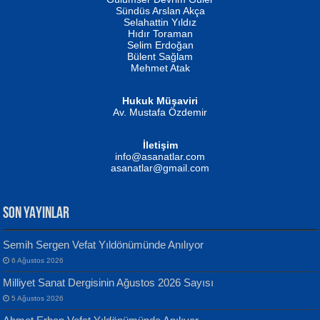
Fatma Camcı
Erkeklerin Kahrolması Ne Demektir
Sündüs Arslan Akça
Evvel Zaman Tanrıçası...
Biliyor musunuz? ...
Selahattin Yıldız
Hıdır Toraman
Selim Erdoğan
Bülent Sağlam
Mehmet Atak
Hukuk Müşaviri
Av. Mustafa Özdemir
Mustafa Oral
NUHAN NEBİ ÇAM
İletişim
Yağmur Mangası...
Kaptan...
info@asanatlar.com
asanatlar@gmail.com
SON YAYINLAR
Semih Sergen Vefat Yıldönümünde Anılıyor
6 Ağustos 2026
Yılmaz Ekinci
MUSTAFA KELOĞLU
Milliyet Sanat Dergisinin Ağustos 2026 Sayısı
Geceye Söylenen...
Yarına İz Bırakmak...
5 Ağustos 2026