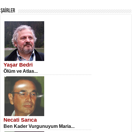
Fanatizm Çıkmazı...
ŞAİRLER
SATILMIŞ ÜMİT ÇETİNKAYA
Erkenlik...
Yaşar Bedri
Ölüm ve Atlas...
NECLA DİLEK ARSLAN
Öğretmenler Günü Mahkemesi...
Necati Sarıca
Ben Kader Vurgunuyum Maria...