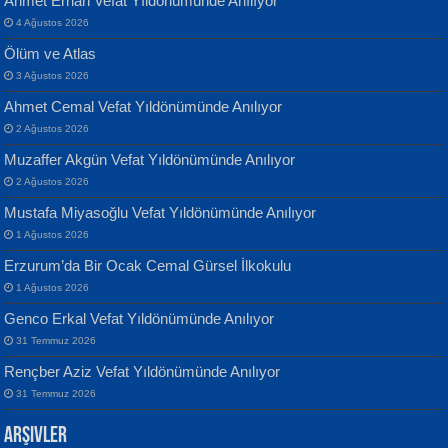
Ahmet Erhan Vefat Yıldönümünde Anılıyor
4 Ağustos 2026
Ölüm ve Atlas
3 Ağustos 2026
Ahmet Cemal Vefat Yıldönümünde Anılıyor
Banu Sancak
ATİLLA ÖZEN
2 Ağustos 2026
Defterimden İçeri...
Sultan Olmadan Önce Eyüp...
Muzaffer Akgün Vefat Yıldönümünde Anılıyor
2 Ağustos 2026
Mustafa Miyasoğlu Vefat Yıldönümünde Anılıyor
1 Ağustos 2026
Erzurum’da Bir Ocak Cemal Gürsel İlkokulu
1 Ağustos 2026
İsmail Aydos
EKREM KARABABA
Genco Erkal Vefat Yıldönümünde Anılıyor
İnkisar...
Yaralı Şiir...
31 Temmuz 2026
Rençber Aziz Vefat Yıldönümünde Anılıyor
31 Temmuz 2026
Arşivler