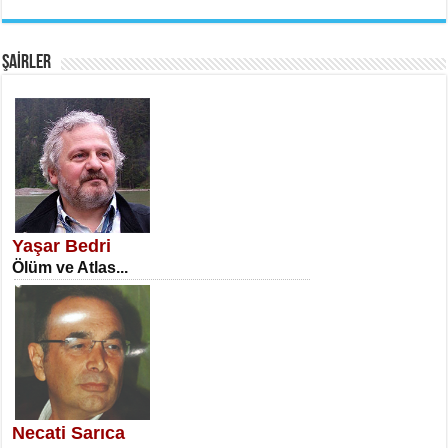
EMİNE CUMA
Fanatizm Çıkmazı...
ŞAİRLER
SATILMIŞ ÜMİT ÇETİNKAYA
Erkenlik...
Yaşar Bedri
Ölüm ve Atlas...
NECLA DİLEK ARSLAN
Öğretmenler Günü Mahkemesi...
Necati Sarıca