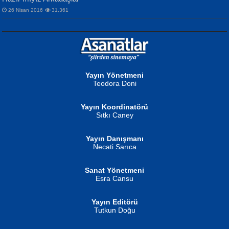
26 Nisan 2016
31,361
NURAN KÖSE BAYDAR
Neva Selçuk
Gün Güzeli...
Ben Deniz Değilim ki...
Yayın Yönetmeni
Teodora Doni
Yayın Koordinatörü
Sıtkı Caney
Yayın Danışmanı
MUSTAFA ORAL
Ahmet Aydın
Necati Sarıca
Şiir, Siyaseti Kaldırmıyor Tanpınar...
Helin...
Sanat Yönetmeni
Esra Cansu
Yayın Editörü
Tutkun Doğu