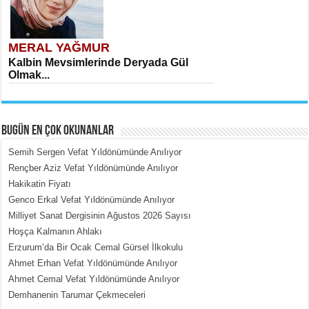
MERAL YAĞMUR
Kalbin Mevsimlerinde Deryada Gül
Olmak...
BUGÜN EN ÇOK OKUNANLAR
Semih Sergen Vefat Yıldönümünde Anılıyor
Rençber Aziz Vefat Yıldönümünde Anılıyor
Hakikatin Fiyatı
MEHMET ÇOBAN
Genco Erkal Vefat Yıldönümünde Anılıyor
İçerdeki Put Dışardaki Maskeler...
Milliyet Sanat Dergisinin Ağustos 2026 Sayısı
Hoşça Kalmanın Ahlakı
Erzurum’da Bir Ocak Cemal Gürsel İlkokulu
Ahmet Erhan Vefat Yıldönümünde Anılıyor
Ahmet Cemal Vefat Yıldönümünde Anılıyor
Demhanenin Tarumar Çekmeceleri