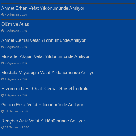
Ahmet Erhan Vefat Yıldönümünde Anılıyor
4 Ağustos 2026
Ölüm ve Atlas
3 Ağustos 2026
Ahmet Cemal Vefat Yıldönümünde Anılıyor
Banu Sancak
ATİLLA ÖZEN
2 Ağustos 2026
Defterimden İçeri...
Sultan Olmadan Önce Eyüp...
Muzaffer Akgün Vefat Yıldönümünde Anılıyor
2 Ağustos 2026
Mustafa Miyasoğlu Vefat Yıldönümünde Anılıyor
1 Ağustos 2026
Erzurum’da Bir Ocak Cemal Gürsel İlkokulu
1 Ağustos 2026
İsmail Aydos
EKREM KARABABA
Genco Erkal Vefat Yıldönümünde Anılıyor
İnkisar...
Yaralı Şiir...
31 Temmuz 2026
Rençber Aziz Vefat Yıldönümünde Anılıyor
31 Temmuz 2026