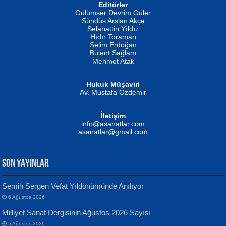
Editörler
İSMAİL OKUTAN
Gülümser Devrim Güler
Fatma Camcı
Erkeklerin Kahrolması Ne Demektir
Sündüs Arslan Akça
Evvel Zaman Tanrıçası...
Biliyor musunuz? ...
Selahattin Yıldız
Hıdır Toraman
Selim Erdoğan
Bülent Sağlam
Mehmet Atak
Hukuk Müşaviri
Av. Mustafa Özdemir
Mustafa Oral
NUHAN NEBİ ÇAM
İletişim
Yağmur Mangası...
Kaptan...
info@asanatlar.com
asanatlar@gmail.com
SON YAYINLAR
Semih Sergen Vefat Yıldönümünde Anılıyor
6 Ağustos 2026
Yılmaz Ekinci
MUSTAFA KELOĞLU
Milliyet Sanat Dergisinin Ağustos 2026 Sayısı
Geceye Söylenen...
Yarına İz Bırakmak...
5 Ağustos 2026