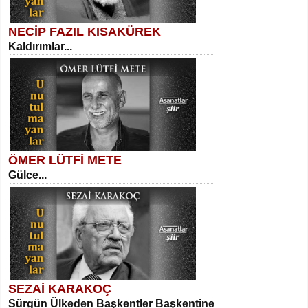
NECİP FAZIL KISAKÜREK
Kaldırımlar...
SELAHATTİN YILDIZ
İnsanın Zindanı...
Kadir Ünal
Ayağıma Dolanan Yokuş...
ÖMER LÜTFİ METE
Gülce...
MEHMET TAŞTAN
Vagon’da Bir Şairle...
Mehmet Çoban
Elmira...
SEZAİ KARAKOÇ
Sürgün Ülkeden Başkentler Başkentine
SITKI CANEY