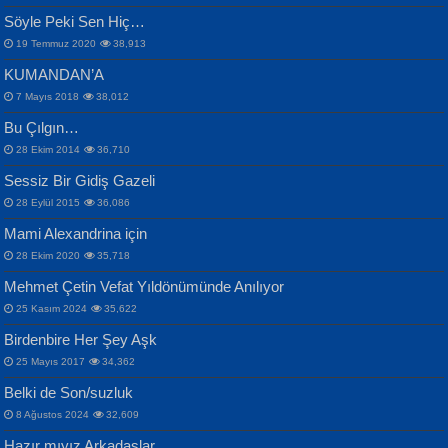
Samimiyet Nedir?...
Mescid-i Aksâ Üstüne Ay!...
Söyle Peki Sen Hiç…
19 Temmuz 2020
38,913
KUMANDAN’A
7 Mayıs 2018
38,012
Bu Çılgın…
ERDEM BAYAZIT
28 Ekim 2014
36,710
Sana, Bana, Vatanıma, Ülkemin
İPEK ACAR SERT
Selahattin Yıldız
Sessiz Bir Gidiş Gazeli
İnsanlarına Dair...
Gazze’nin Şecaati, Ümmetin İmtihanı...
İdrakimle Üşürken...
28 Eylül 2015
36,086
Mami Alexandrina için
28 Ekim 2020
35,718
Mehmet Çetin Vefat Yıldönümünde Anılıyor
25 Kasım 2024
35,622
Birdenbire Her Şey Aşk
NAZIM HİKMET RAN
MAHMUT GÜRBÜZ
Songül Özel
25 Mayıs 2017
34,362
Bir Cezaevinde, Tecritteki Adamın
İbrahim Olmak ve Bitirebilmek...
Mahzen...
Mektupları...
Belki de Son/suzluk
8 Ağustos 2024
32,609
Hazır mıyız Arkadaşlar