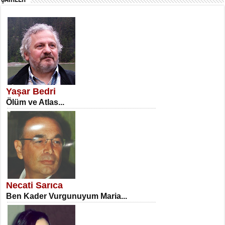
SATILMIŞ ÜMİT ÇETİNKAYA
Erkenlik...
Yaşar Bedri
Ölüm ve Atlas...
NECLA DİLEK ARSLAN
Öğretmenler Günü Mahkemesi...
Necati Sarıca
Ben Kader Vurgunuyum Maria...