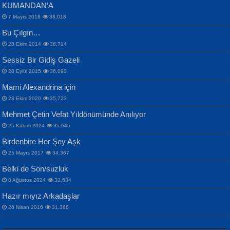
KUMANDAN’A
7 Mayıs 2018
38,018
Bu Çılgın…
ERDEM BAYAZIT
28 Ekim 2014
36,714
Sana, Bana, Vatanıma, Ülkemin
İPEK ACAR SERT
Selahattin Yıldız
Sessiz Bir Gidiş Gazeli
İnsanlarına Dair...
Gazze’nin Şecaati, Ümmetin İmtihanı...
İdrakimle Üşürken...
28 Eylül 2015
36,090
Mami Alexandrina için
28 Ekim 2020
35,723
Mehmet Çetin Vefat Yıldönümünde Anılıyor
25 Kasım 2024
35,645
Birdenbire Her Şey Aşk
NAZIM HİKMET RAN
MAHMUT GÜRBÜZ
Songül Özel
25 Mayıs 2017
34,367
Bir Cezaevinde, Tecritteki Adamın
İbrahim Olmak ve Bitirebilmek...
Mahzen...
Mektupları...
Belki de Son/suzluk
8 Ağustos 2024
32,634
Hazır mıyız Arkadaşlar
26 Nisan 2016
31,366