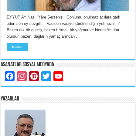
EYYÜP AY Nazlı Yâre Serzeniş Gönlümü onulmaz acılara gark
eden sen ey sevgili, Vadiden vadiye sürüklendiğin yetmez mi?
Bazen ılık bir güneş, bazen fırtınalı bir yağmur ve hicran Ah, kar
olursun bazen, dağların yamaçlarından …
Devamı...
Asanatlar Sosyal Medyada
Facebook
Instagram
Pinterest
Twitter
YouTube
YAZARLAR