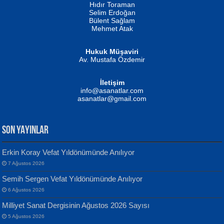
Hıdır Toraman
Selim Erdoğan
Bülent Sağlam
Mehmet Atak
Hukuk Müşaviri
Av. Mustafa Özdemir
Mustafa Oral
NUHAN NEBİ ÇAM
İletişim
Yağmur Mangası...
Kaptan...
info@asanatlar.com
asanatlar@gmail.com
SON YAYINLAR
Erkin Koray Vefat Yıldönümünde Anılıyor
7 Ağustos 2026
Yılmaz Ekinci
MUSTAFA KELOĞLU
Semih Sergen Vefat Yıldönümünde Anılıyor
Geceye Söylenen...
Yarına İz Bırakmak...
6 Ağustos 2026
Milliyet Sanat Dergisinin Ağustos 2026 Sayısı
5 Ağustos 2026