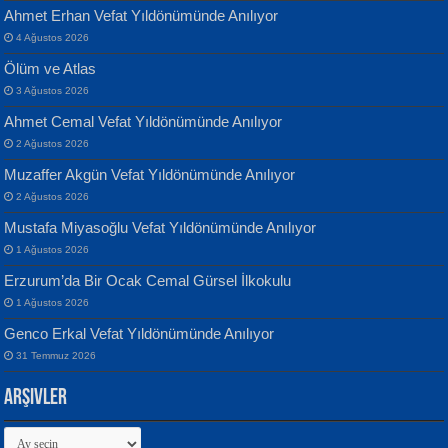
Ahmet Erhan Vefat Yıldönümünde Anılıyor
4 Ağustos 2026
Ölüm ve Atlas
Banu Sancak
ATİLLA ÖZEN
3 Ağustos 2026
Defterimden İçeri...
Sultan Olmadan Önce Eyüp...
Ahmet Cemal Vefat Yıldönümünde Anılıyor
2 Ağustos 2026
Muzaffer Akgün Vefat Yıldönümünde Anılıyor
2 Ağustos 2026
Mustafa Miyasoğlu Vefat Yıldönümünde Anılıyor
1 Ağustos 2026
İsmail Aydos
EKREM KARABABA
Erzurum’da Bir Ocak Cemal Gürsel İlkokulu
İnkisar...
Yaralı Şiir...
1 Ağustos 2026
Genco Erkal Vefat Yıldönümünde Anılıyor
31 Temmuz 2026
Arşivler
Arşivler