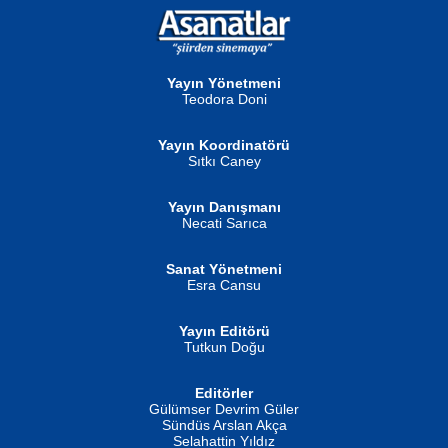
NURAN KÖSE BAYDAR
Neva Selçuk
Gün Güzeli...
Ben Deniz Değilim ki...
Yayın Yönetmeni
Teodora Doni
Yayın Koordinatörü
Sıtkı Caney
Yayın Danışmanı
MUSTAFA ORAL
Ahmet Aydın
Necati Sarıca
Şiir, Siyaseti Kaldırmıyor Tanpınar...
Helin...
Sanat Yönetmeni
Esra Cansu
Yayın Editörü
Tutkun Doğu
Editörler
İSMAİL OKUTAN
Gülümser Devrim Güler
Fatma Camcı
Erkeklerin Kahrolması Ne Demektir
Sündüs Arslan Akça
Evvel Zaman Tanrıçası...
Biliyor musunuz? ...
Selahattin Yıldız