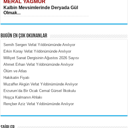
MERAL YAĞMUR
Kalbin Mevsimlerinde Deryada Gül
Olmak...
BUGÜN EN ÇOK OKUNANLAR
Semih Sergen Vefat Yıldönümünde Anılıyor
Erkin Koray Vefat Yıldönümünde Anılıyor
Milliyet Sanat Dergisinin Ağustos 2026 Sayısı
MEHMET ÇOBAN
Ahmet Erhan Vefat Yıldönümünde Anılıyor
İçerdeki Put Dışardaki Maskeler...
Ölüm ve Atlas
Hakikatin Fiyatı
Muzaffer Akgün Vefat Yıldönümünde Anılıyor
Erzurum’da Bir Ocak Cemal Gürsel İlkokulu
Hoşça Kalmanın Ahlakı
Rençber Aziz Vefat Yıldönümünde Anılıyor
EMİNE CUMA
Fanatizm Çıkmazı...
ŞAİRLER