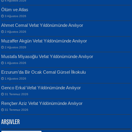
4 Ağustos 2026
Ölüm ve Atlas
3 Ağustos 2026
Ahmet Cemal Vefat Yıldönümünde Anılıyor
Banu Sancak
ATİLLA ÖZEN
2 Ağustos 2026
Defterimden İçeri...
Sultan Olmadan Önce Eyüp...
Muzaffer Akgün Vefat Yıldönümünde Anılıyor
2 Ağustos 2026
Mustafa Miyasoğlu Vefat Yıldönümünde Anılıyor
1 Ağustos 2026
Erzurum’da Bir Ocak Cemal Gürsel İlkokulu
1 Ağustos 2026
İsmail Aydos
EKREM KARABABA
Genco Erkal Vefat Yıldönümünde Anılıyor
İnkisar...
Yaralı Şiir...
31 Temmuz 2026
Rençber Aziz Vefat Yıldönümünde Anılıyor
31 Temmuz 2026
Arşivler