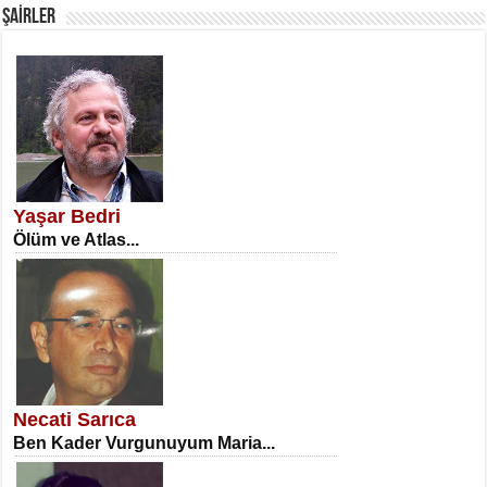
ŞAİRLER
SATILMIŞ ÜMİT ÇETİNKAYA
Erkenlik...
Yaşar Bedri
Ölüm ve Atlas...
NECLA DİLEK ARSLAN
Öğretmenler Günü Mahkemesi...
Necati Sarıca
Ben Kader Vurgunuyum Maria...