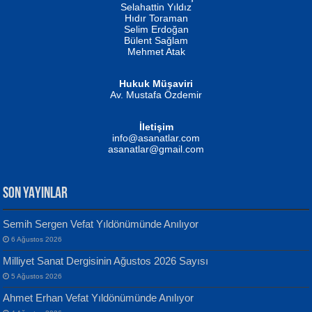
Evvel Zaman Tanrıçası...
Biliyor musunuz? ...
Selahattin Yıldız
Hıdır Toraman
Selim Erdoğan
Bülent Sağlam
Mehmet Atak
Hukuk Müşaviri
Av. Mustafa Özdemir
Mustafa Oral
NUHAN NEBİ ÇAM
İletişim
Yağmur Mangası...
Kaptan...
info@asanatlar.com
asanatlar@gmail.com
SON YAYINLAR
Semih Sergen Vefat Yıldönümünde Anılıyor
6 Ağustos 2026
Yılmaz Ekinci
MUSTAFA KELOĞLU
Milliyet Sanat Dergisinin Ağustos 2026 Sayısı
Geceye Söylenen...
Yarına İz Bırakmak...
5 Ağustos 2026
Ahmet Erhan Vefat Yıldönümünde Anılıyor