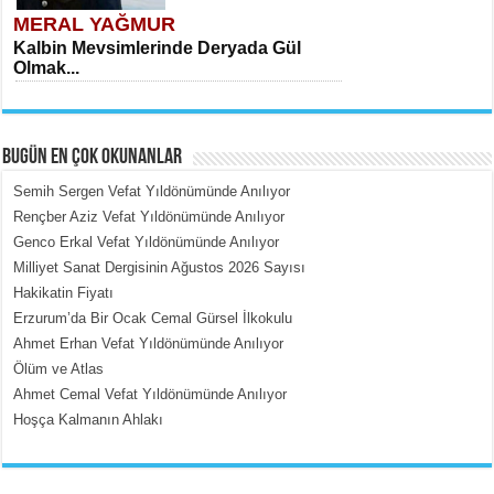
MERAL YAĞMUR
Kalbin Mevsimlerinde Deryada Gül
Olmak...
BUGÜN EN ÇOK OKUNANLAR
Semih Sergen Vefat Yıldönümünde Anılıyor
Rençber Aziz Vefat Yıldönümünde Anılıyor
Genco Erkal Vefat Yıldönümünde Anılıyor
MEHMET ÇOBAN
Milliyet Sanat Dergisinin Ağustos 2026 Sayısı
İçerdeki Put Dışardaki Maskeler...
Hakikatin Fiyatı
Erzurum’da Bir Ocak Cemal Gürsel İlkokulu
Ahmet Erhan Vefat Yıldönümünde Anılıyor
Ölüm ve Atlas
Ahmet Cemal Vefat Yıldönümünde Anılıyor
Hoşça Kalmanın Ahlakı
EMİNE CUMA
Fanatizm Çıkmazı...