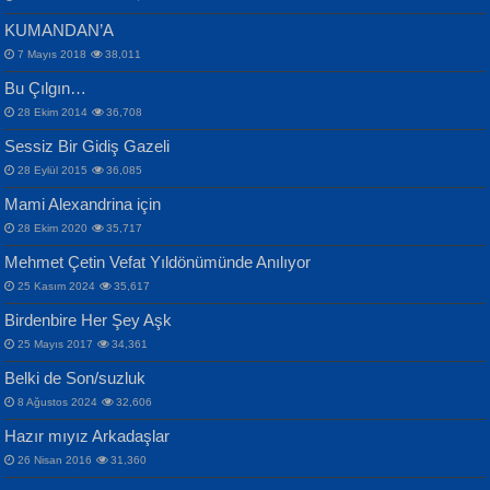
KUMANDAN’A
7 Mayıs 2018
38,011
Bu Çılgın…
ERDEM BAYAZIT
28 Ekim 2014
36,708
Sana, Bana, Vatanıma, Ülkemin
İPEK ACAR SERT
Selahattin Yıldız
Sessiz Bir Gidiş Gazeli
İnsanlarına Dair...
Gazze’nin Şecaati, Ümmetin İmtihanı...
İdrakimle Üşürken...
28 Eylül 2015
36,085
Mami Alexandrina için
28 Ekim 2020
35,717
Mehmet Çetin Vefat Yıldönümünde Anılıyor
25 Kasım 2024
35,617
Birdenbire Her Şey Aşk
NAZIM HİKMET RAN
MAHMUT GÜRBÜZ
Songül Özel
25 Mayıs 2017
34,361
Bir Cezaevinde, Tecritteki Adamın
İbrahim Olmak ve Bitirebilmek...
Mahzen...
Mektupları...
Belki de Son/suzluk
8 Ağustos 2024
32,606
Hazır mıyız Arkadaşlar
26 Nisan 2016
31,360