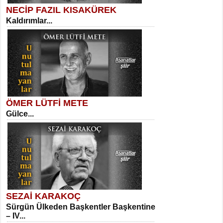
NECİP FAZIL KISAKÜREK
Kaldırımlar...
SELAHATTİN YILDIZ
İnsanın Zindanı...
Sibel Orhan
İki Kırık Boşluk...
ÖMER LÜTFİ METE
Gülce...
MEHMET TAŞTAN
Vagon’da Bir Şairle...
Meral Yağmur
Eski Bir Şiir...
SEZAİ KARAKOÇ
Sürgün Ülkeden Başkentler Başkentine
SITKI CANEY
– IV...
Oruçla Devrim ve Özgürlüğe…...
Kadir Ünal