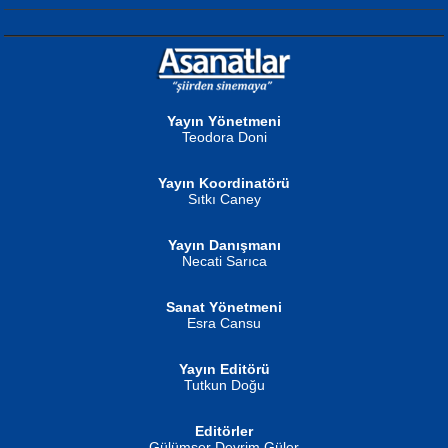
NURAN KÖSE BAYDAR
Neva Selçuk
Gün Güzeli...
Ben Deniz Değilim ki...
Yayın Yönetmeni
Teodora Doni
Yayın Koordinatörü
Sıtkı Caney
Yayın Danışmanı
MUSTAFA ORAL
Ahmet Aydın
Necati Sarıca
Şiir, Siyaseti Kaldırmıyor Tanpınar...
Helin...
Sanat Yönetmeni
Esra Cansu
Yayın Editörü
Tutkun Doğu
Editörler
İSMAİL OKUTAN
Gülümser Devrim Güler