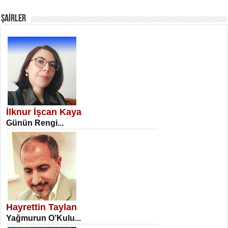
Fanatizm Çıkmazı...
ŞAİRLER
SATILMIŞ ÜMİT ÇETİNKAYA
Erkenlik...
İlknur İşcan Kaya
Günün Rengi...
NECLA DİLEK ARSLAN
Öğretmenler Günü Mahkemesi...
Hayrettin Taylan
Yağmurun O’Kulu...