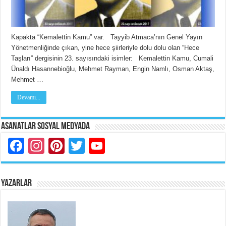
Kapakta “Kemalettin Kamu” var. Tayyib Atmaca’nın Genel Yayın
Yönetmenliğinde çıkan, yine hece şiirleriyle dolu dolu olan “Hece
Taşları” dergisinin 23. sayısındaki isimler: Kemalettin Kamu, Cumali
Ünaldı Hasannebioğlu, Mehmet Rayman, Engin Namlı, Osman Aktaş,
Mehmet …
Devamı...
Asanatlar Sosyal Medyada
Facebook
Instagram
Pinterest
Twitter
YouTube
YAZARLAR