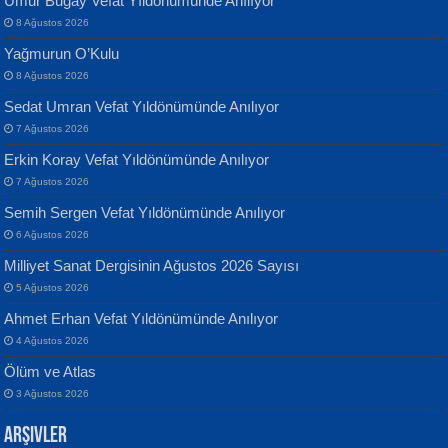
Umur Bugay Vefat Yıldönümünde Anılıyor
8 Ağustos 2026
Yağmurun O’Kulu
8 Ağustos 2026
Sedat Umran Vefat Yıldönümünde Anılıyor
Banu Sancak
ATİLLA ÖZEN
7 Ağustos 2026
Defterimden İçeri...
Sultan Olmadan Önce Eyüp...
Erkin Koray Vefat Yıldönümünde Anılıyor
7 Ağustos 2026
Semih Sergen Vefat Yıldönümünde Anılıyor
6 Ağustos 2026
Milliyet Sanat Dergisinin Ağustos 2026 Sayısı
5 Ağustos 2026
İsmail Aydos
EKREM KARABABA
Ahmet Erhan Vefat Yıldönümünde Anılıyor
İnkisar...
Yaralı Şiir...
4 Ağustos 2026
Ölüm ve Atlas
3 Ağustos 2026
Arşivler