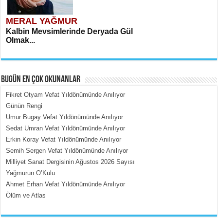
MERAL YAĞMUR
Kalbin Mevsimlerinde Deryada Gül
Olmak...
BUGÜN EN ÇOK OKUNANLAR
Fikret Otyam Vefat Yıldönümünde Anılıyor
Günün Rengi
Umur Bugay Vefat Yıldönümünde Anılıyor
MEHMET ÇOBAN
Sedat Umran Vefat Yıldönümünde Anılıyor
İçerdeki Put Dışardaki Maskeler...
Erkin Koray Vefat Yıldönümünde Anılıyor
Semih Sergen Vefat Yıldönümünde Anılıyor
Milliyet Sanat Dergisinin Ağustos 2026 Sayısı
Yağmurun O’Kulu
Ahmet Erhan Vefat Yıldönümünde Anılıyor
Ölüm ve Atlas
EMİNE CUMA