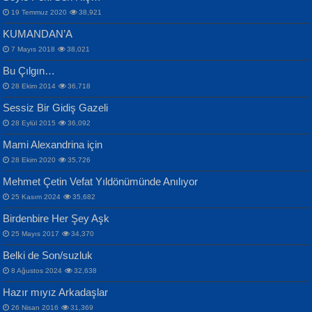
19 Temmuz 2020
38,921
KUMANDAN’A
7 Mayıs 2018
38,021
Bu Çılgın…
ERDEM BAYAZIT
28 Ekim 2014
36,718
Sana, Bana, Vatanıma, Ülkemin
İPEK ACAR SERT
Selahattin Yıldız
Sessiz Bir Gidiş Gazeli
İnsanlarına Dair...
Gazze’nin Şecaati, Ümmetin İmtihanı...
İdrakimle Üşürken...
28 Eylül 2015
36,092
Mami Alexandrina için
28 Ekim 2020
35,726
Mehmet Çetin Vefat Yıldönümünde Anılıyor
25 Kasım 2024
35,682
Birdenbire Her Şey Aşk
NAZIM HİKMET RAN
MAHMUT GÜRBÜZ
Songül Özel
25 Mayıs 2017
34,370
Bir Cezaevinde, Tecritteki Adamın
İbrahim Olmak ve Bitirebilmek...
Mahzen...
Mektupları...
Belki de Son/suzluk
8 Ağustos 2024
32,638
Hazır mıyız Arkadaşlar
26 Nisan 2016
31,369