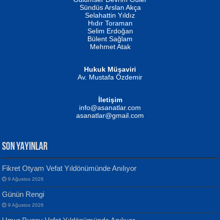
Fatma Camcı
Erkeklerin Kahrolması Ne Demektir
Sündüs Arslan Akça
Evvel Zaman Tanrıçası...
Biliyor musunuz? ...
Selahattin Yıldız
Hıdır Toraman
Selim Erdoğan
Bülent Sağlam
Mehmet Atak
Hukuk Müşaviri
Av. Mustafa Özdemir
Mustafa Oral
NUHAN NEBİ ÇAM
İletişim
Yağmur Mangası...
Kaptan...
info@asanatlar.com
asanatlar@gmail.com
SON YAYINLAR
Fikret Otyam Vefat Yıldönümünde Anılıyor
9 Ağustos 2026
Yılmaz Ekinci
MUSTAFA KELOĞLU
Günün Rengi
Geceye Söylenen...
Yarına İz Bırakmak...
9 Ağustos 2026