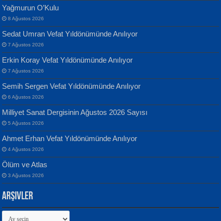
Yağmurun O’Kulu
8 Ağustos 2026
Sedat Umran Vefat Yıldönümünde Anılıyor
Banu Sancak
ATİLLA ÖZEN
7 Ağustos 2026
Defterimden İçeri...
Sultan Olmadan Önce Eyüp...
Erkin Koray Vefat Yıldönümünde Anılıyor
7 Ağustos 2026
Semih Sergen Vefat Yıldönümünde Anılıyor
6 Ağustos 2026
Milliyet Sanat Dergisinin Ağustos 2026 Sayısı
5 Ağustos 2026
İsmail Aydos
EKREM KARABABA
Ahmet Erhan Vefat Yıldönümünde Anılıyor
İnkisar...
Yaralı Şiir...
4 Ağustos 2026
Ölüm ve Atlas
3 Ağustos 2026
Arşivler
Arşivler