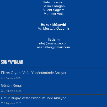
Hıdır Toraman
Selim Erdoğan
Bülent Sağlam
Mehmet Atak
Hukuk Müşaviri
Av. Mustafa Özdemir
Mustafa Oral
NUHAN NEBİ ÇAM
İletişim
Yağmur Mangası...
Kaptan...
info@asanatlar.com
asanatlar@gmail.com
SON YAYINLAR
Fikret Otyam Vefat Yıldönümünde Anılıyor
9 Ağustos 2026
Yılmaz Ekinci
MUSTAFA KELOĞLU
Günün Rengi
Geceye Söylenen...
Yarına İz Bırakmak...
9 Ağustos 2026
Umur Bugay Vefat Yıldönümünde Anılıyor
8 Ağustos 2026