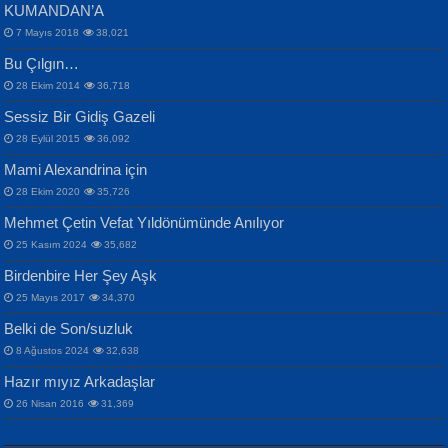
KUMANDAN’A
7 Mayıs 2018
38,021
Bu Çılgın…
ERDEM BAYAZIT
28 Ekim 2014
36,718
Sana, Bana, Vatanıma, Ülkemin
İPEK ACAR SERT
Selahattin Yıldız
Sessiz Bir Gidiş Gazeli
İnsanlarına Dair...
Gazze’nin Şecaati, Ümmetin İmtihanı...
İdrakimle Üşürken...
28 Eylül 2015
36,092
Mami Alexandrina için
28 Ekim 2020
35,726
Mehmet Çetin Vefat Yıldönümünde Anılıyor
25 Kasım 2024
35,682
Birdenbire Her Şey Aşk
NAZIM HİKMET RAN
MAHMUT GÜRBÜZ
Songül Özel
25 Mayıs 2017
34,370
Bir Cezaevinde, Tecritteki Adamın
İbrahim Olmak ve Bitirebilmek...
Mahzen...
Mektupları...
Belki de Son/suzluk
8 Ağustos 2024
32,638
Hazır mıyız Arkadaşlar
26 Nisan 2016
31,369