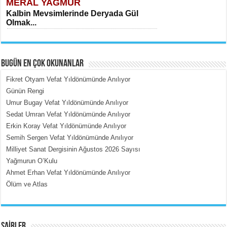
MERAL YAĞMUR
Kalbin Mevsimlerinde Deryada Gül
Olmak...
BUGÜN EN ÇOK OKUNANLAR
Fikret Otyam Vefat Yıldönümünde Anılıyor
Günün Rengi
Umur Bugay Vefat Yıldönümünde Anılıyor
MEHMET ÇOBAN
Sedat Umran Vefat Yıldönümünde Anılıyor
İçerdeki Put Dışardaki Maskeler...
Erkin Koray Vefat Yıldönümünde Anılıyor
Semih Sergen Vefat Yıldönümünde Anılıyor
Milliyet Sanat Dergisinin Ağustos 2026 Sayısı
Yağmurun O’Kulu
Ahmet Erhan Vefat Yıldönümünde Anılıyor
Ölüm ve Atlas
EMİNE CUMA
Fanatizm Çıkmazı...
ŞAİRLER