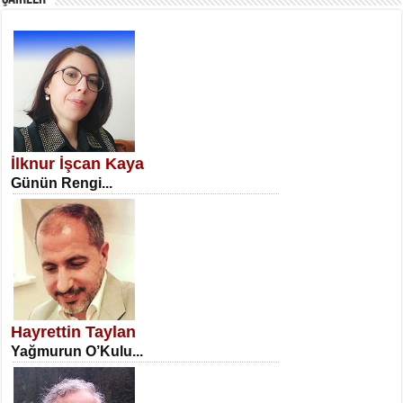
SATILMIŞ ÜMİT ÇETİNKAYA
Erkenlik...
İlknur İşcan Kaya
Günün Rengi...
NECLA DİLEK ARSLAN
Öğretmenler Günü Mahkemesi...
Hayrettin Taylan
Yağmurun O’Kulu...