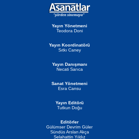
NURAN KÖSE BAYDAR
Neva Selçuk
Gün Güzeli...
Ben Deniz Değilim ki...
Yayın Yönetmeni
Teodora Doni
Yayın Koordinatörü
Sıtkı Caney
Yayın Danışmanı
MUSTAFA ORAL
Ahmet Aydın
Necati Sarıca
Şiir, Siyaseti Kaldırmıyor Tanpınar...
Helin...
Sanat Yönetmeni
Esra Cansu
Yayın Editörü
Tutkun Doğu
Editörler
İSMAİL OKUTAN
Gülümser Devrim Güler
Fatma Camcı
Erkeklerin Kahrolması Ne Demektir
Sündüs Arslan Akça
Evvel Zaman Tanrıçası...
Biliyor musunuz? ...
Selahattin Yıldız