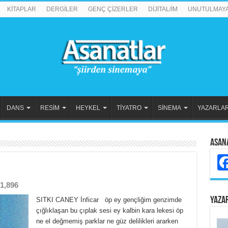
KİTAPLAR
DERGİLER
GENÇ ÇİZERLER
DİJİTAL/İM
UNUTULMAY
DANS
RESİM
HEYKEL
TİYATRO
SİNEMA
YAZARLA
Asan
1,896
YAZA
SITKI CANEY İnficar öp ey gençliğim genzimde
çığlıklaşan bu çıplak sesi ey kalbin kara lekesi öp
ne el değmemiş parklar ne güz delilikleri ararken