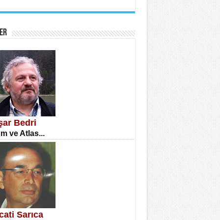
İNE CUMA
atizm Çıkmazı...
ER
TILMIŞ ÜMİT ÇETİNKAYA
enlik...
şar Bedri
m ve Atlas...
CLA DİLEK ARSLAN
etmenler Günü Mahkemesi...
cati Sarıca