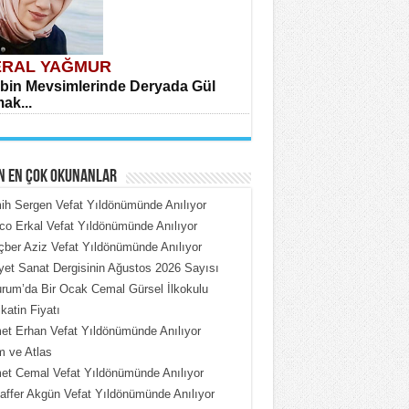
RAL YAĞMUR
bin Mevsimlerinde Deryada Gül
ak...
N EN ÇOK OKUNANLAR
h Sergen Vefat Yıldönümünde Anılıyor
o Erkal Vefat Yıldönümünde Anılıyor
ber Aziz Vefat Yıldönümünde Anılıyor
HMET ÇOBAN
iyet Sanat Dergisinin Ağustos 2026 Sayısı
rdeki Put Dışardaki Maskeler...
rum’da Bir Ocak Cemal Gürsel İlkokulu
katin Fiyatı
t Erhan Vefat Yıldönümünde Anılıyor
 ve Atlas
t Cemal Vefat Yıldönümünde Anılıyor
ffer Akgün Vefat Yıldönümünde Anılıyor