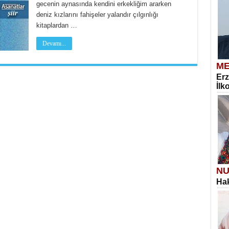
gecenin aynasında kendini erkekliğim ararken
deniz kızlarını fahişeler yalandır çılgınlığı
kitaplardan …
Devamı...
ME
Erz
İlk
NU
Hak