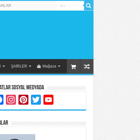
ANLAR
R
ŞAİRLER
Mağaza
atlar Sosyal Medyada
Facebook
Instagram
Pinterest
Twitter
YouTube
RLAR