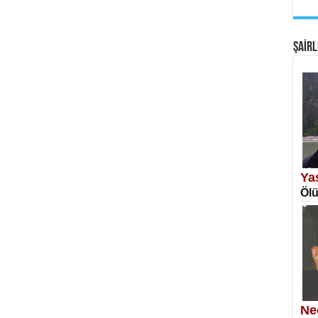
EM
Fan
ŞAİRL
SA
Erk
Ya
Ölü
NE
Öğr
Ne