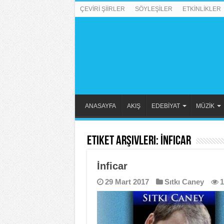
ÇEVİRİ ŞİİRLER
SÖYLEŞİLER
ETKİNLİKLER
ANASAYFA
AKIŞ
EDEBİYAT
MÜZİK
Etiket Arşivleri:
İnficar
İnficar
29 Mart 2017
Sıtkı Caney
1