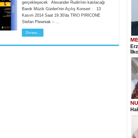
gerçekleşecek Alexander Rudin'nin katılacağı
Barok Müzik Günleri'nin Açılış Konseri : 13
Kasım 2014 Saat 19.30'da TRIO PIRICONE
Stefan Plewniak – …
Devamı...
ME
Erz
İlk
NU
Hak