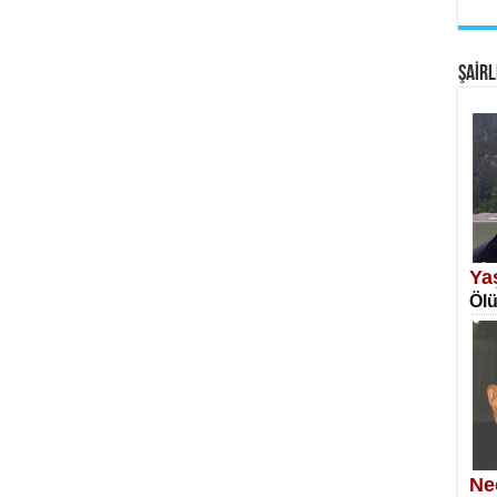
EM
Fan
ŞAİRL
SA
Erk
Ya
Ölü
NE
Öğr
Ne