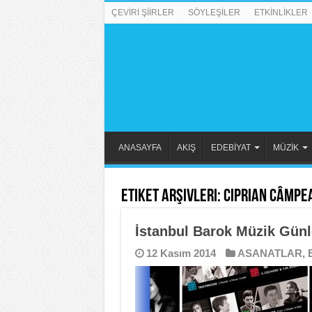
ÇEVİRİ ŞİİRLER
SÖYLEŞİLER
ETKİNLİKLER
ANASAYFA
AKIŞ
EDEBİYAT
MÜZİK
Etiket Arşivleri:
Ciprian Câmpe
İstanbul Barok Müzik Günl
12 Kasım 2014
ASANATLAR
,