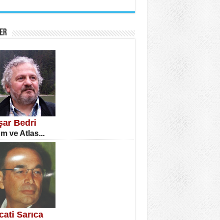
İNE CUMA
atizm Çıkmazı...
ER
TILMIŞ ÜMİT ÇETİNKAYA
enlik...
şar Bedri
m ve Atlas...
CLA DİLEK ARSLAN
etmenler Günü Mahkemesi...
cati Sarıca