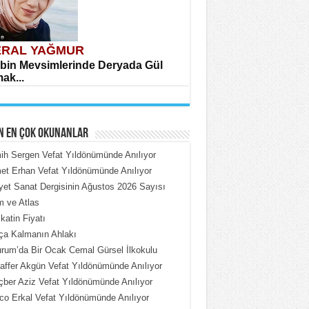
RAL YAĞMUR
bin Mevsimlerinde Deryada Gül
ak...
N EN ÇOK OKUNANLAR
h Sergen Vefat Yıldönümünde Anılıyor
t Erhan Vefat Yıldönümünde Anılıyor
iyet Sanat Dergisinin Ağustos 2026 Sayısı
HMET ÇOBAN
 ve Atlas
rdeki Put Dışardaki Maskeler...
katin Fiyatı
ça Kalmanın Ahlakı
rum’da Bir Ocak Cemal Gürsel İlkokulu
ffer Akgün Vefat Yıldönümünde Anılıyor
ber Aziz Vefat Yıldönümünde Anılıyor
o Erkal Vefat Yıldönümünde Anılıyor