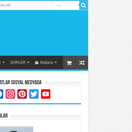
ANLAR
R
ŞAİRLER
Mağaza
atlar Sosyal Medyada
Facebook
Instagram
Pinterest
Twitter
YouTube
RLAR