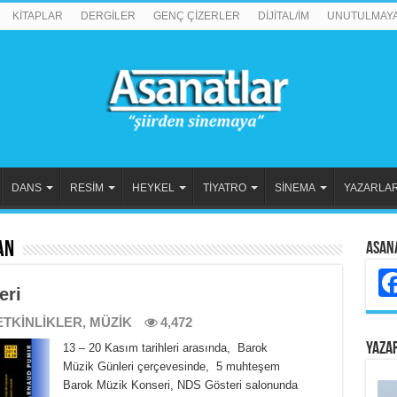
KİTAPLAR
DERGİLER
GENÇ ÇİZERLER
DİJİTAL/İM
UNUTULMAY
DANS
RESİM
HEYKEL
TİYATRO
SİNEMA
YAZARLA
an
Asan
eri
ETKİNLİKLER
,
MÜZİK
4,472
YAZA
13 – 20 Kasım tarihleri arasında, Barok
Müzik Günleri çerçevesinde, 5 muhteşem
Barok Müzik Konseri, NDS Gösteri salonunda